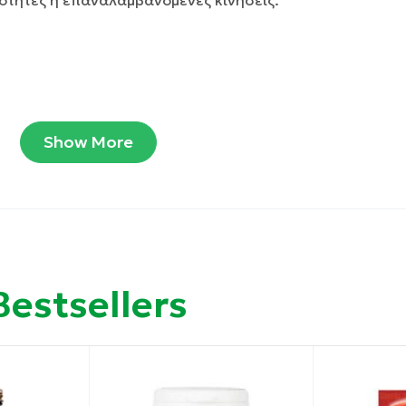
ότητες ή επαναλαμβανόμενες κινήσεις.
Show More
 συνδετικού ιστού, ευνοώντας την αναγέννηση του τένο
ενοκυττάρων.
υς τένοντες.
λαγόνου που συνθέτουν τον τένοντα.
Bestsellers
λλαγόνου και του συνδετικού ιστού.