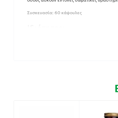
όσους ασκούν έντονες σωματικές δραστηρι
Συσκευασία: 60 κάψουλες
Ιδιότητες:
Συμβάλλει στη φυσιολογική διαμόρφωση του
Ρυθμίζει τη λειτουργία ομοιόστασης των τ
Αντιμετωπίζει τις εκφυλιστικές αλλαγές στο
Συμβάλλει στην ευθυγράμμιση των ινών κολ
Συμβάλλει στη φυσιολογική σύνθεση του κο
Οδηγίες χρήσης: