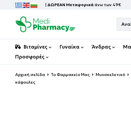
|
ΔΩΡΕΑΝ Μεταφορικά
άνω των 49€
Βιταμίνες
Γυναίκα
Άνδρας
Μα
Προσφορές
Αρχική σελίδα
Το Φαρμακείο Μας
Μυοσκελετικό
κάψουλες