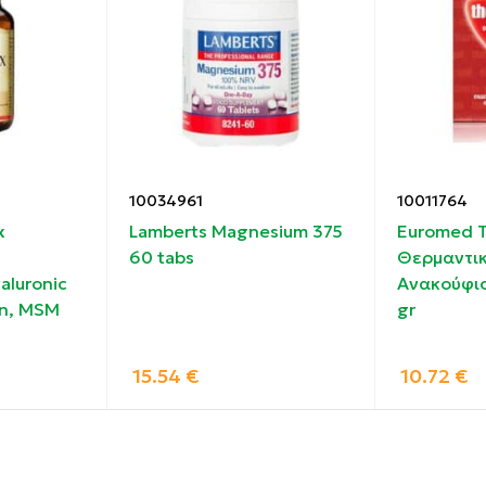
 ημερήσιας δόσης.
10034961
10011764
x
Lamberts Magnesium 375
Euromed 
60 tabs
Θερμαντικ
aluronic
Ανακούφισ
in, MSM
gr
15.54
€
10.72
€
η ζελατίνη, παράγοντας επικάλυψης (E-422), κολλαγόνο 
, γαλακτωματοποιητής (λεκιθίνη σόγιας), πυκνωτικό (E-47
ή (E-171), DL-α-τοκοφερόλη (Βιταμίνη E).