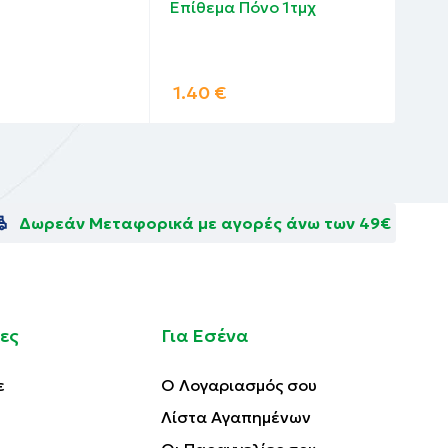
Επίθεμα Πόνο 1τμχ
Θερ
Ανα
gr
1.40
€
10
Δωρεάν Μεταφορικά με αγορές άνω των 49€
ες
Για Εσένα
ε
Ο Λογαριασμός σου
Λίστα Αγαπημένων