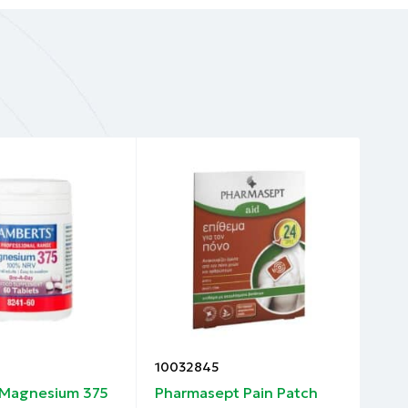
10032845
100
 Magnesium 375
Pharmasept Pain Patch
Eur