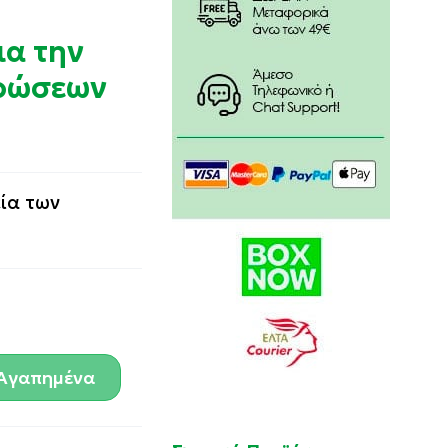
α την
θρώσεων
ία των
Αγαπημένα