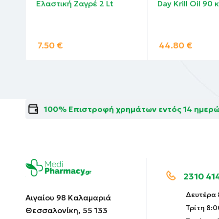
Ελαστική Ζαγρέ 2 Lt
Day Krill Oil 90
00
7.50
€
44.80
€
100% Επιστροφή χρημάτων εντός 14 ημερ
2310 41
Δευτέρα 8
Αιγαίου 98 Καλαμαριά
Τρίτη 8:0
Θεσσαλονίκη, 55 133