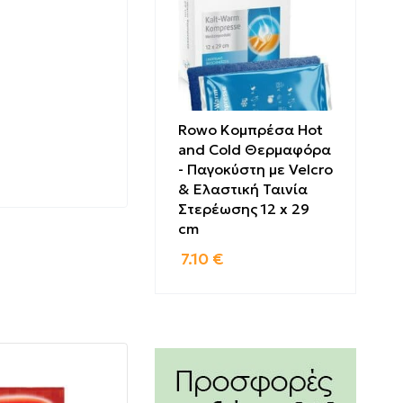
Rowo Κομπρέσα Hot
ντα.
and Cold Θερμαφόρα
- Παγοκύστη με Velcro
& Ελαστική Ταινία
Στερέωσης 12 x 29
cm
7.10
€