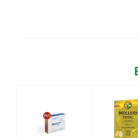
ψευδάργυρο, τα οποία συμβάλλουν στην καν
οι βιταμίνες Β συμβάλλουν στην κανονική λ
και του σακχάρου, καθώς και στη μείωση τ
κανονική γνωστική (εγκεφαλική) λειτουργία
φυσιολογικά επίπεδα τεστοστερόνης, στην
οξειδωτικό στρες. Η βιταμίνη B6 συμβάλλει 
δραστηριότητας. Η βιταμίνη D, η Κ, το μαγ
διατήρηση φυσιολογικών οστών και δοντιώ
Είναι προτιμότερο να λαμβάνετε τα καθημε
Ωστόσο, η έρευνα δείχνει ότι λόγω της σο
ανθρώπινη διατροφή), των ανθυγιεινών δια
υπολείπονται σε μια ποικιλία βασικών βιταμ
κάλυψη των καθημερινών διατροφικών ανα
Λαμβάνοντας υπόψη τις διαφορετικές ανάγκ
Multivit, αυτή η σύνθεση στερείται σιδήρου
άλλα συστατικά είναι τα ίδια.