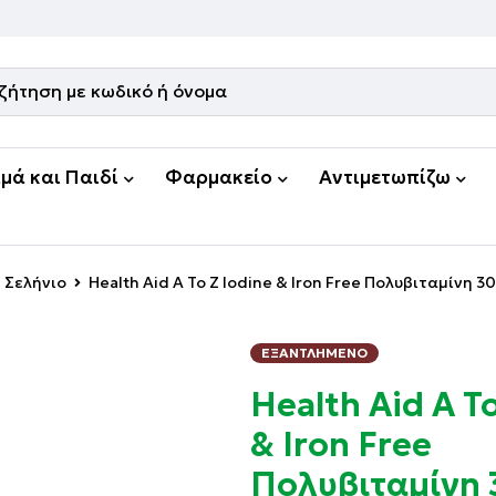
μά και Παιδί
Φαρμακείο
Αντιμετωπίζω
Σελήνιο
Health Aid A To Z Iodine & Iron Free Πολυβιταμίνη 
ΕΞΑΝΤΛΗΜΈΝΟ
Health Aid A To
& Iron Free
Πολυβιταμίνη 