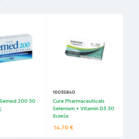
 Oxide,
iron
tate (dl-
tothenate,
rol),
ium
10035840
100
 Semed 200 30
Cure Pharmaceuticals
Hea
ς
Selenium + Vitamin D3 30
30 
δισκία
14.70
€
14