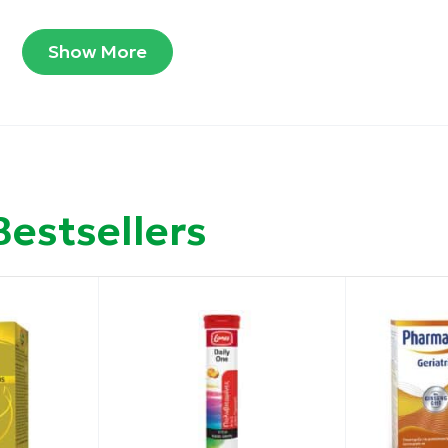
ονική λειτουργία του ανοσοποιητικού συστήματος. Το μ
ειτουργία του νευρικού συστήματος, στον μεταβολισμό το
Show More
ης κούρασης και της κόπωσης. Ο ψευδάργυρος συμβάλλει
, στην υγεία των μαλλιών, του δέρματος και των νυχιών, 
 κανονική όραση και στην προστασία των κυττάρων από 
στη ρύθμιση της (γυναικείας και ανδρικής) ορμονικής
νήσιο, ο ψευδάργυρος, το ασβέστιο και το μαγγάνιο συμβ
ν.
Bestsellers
ρινά θρεπτικά συστατικά από μια υγιεινή, ισορροπημένη
βαρής υποβάθμισης του εδάφους (η οποία επηρεάζει αρνη
τροφικών συνηθειών και του καθημερινού στρες, πολλοί
ινών και μετάλλων. Η τακτική λήψη του A-Z Multivit βοη
γκών.
ες των πελατών μας, σε σύγκριση με το κανονικό Health
 και ιωδίου, ενώ η βιταμίνη D2 έχει αντικατασταθεί με D3