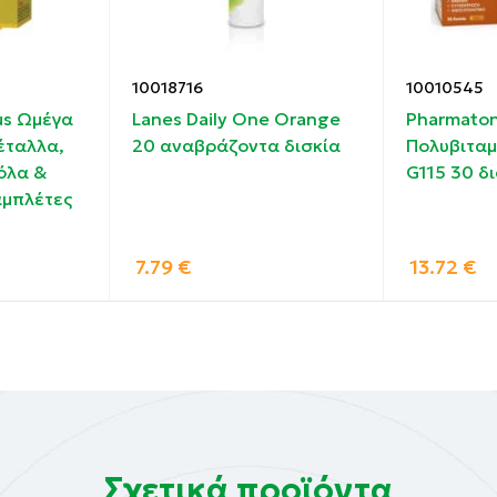
10018716
10010545
lus Ωμέγα
Lanes Daily One Orange
Pharmaton 
έταλλα,
20 αναβράζοντα δισκία
Πολυβιταμ
τουργίας του ανοσοποιητικού συστήματος
όλα &
G115 30 δ
αμπλέτες
 και της εγκεφαλικής λειτουργίας
7.79
€
13.72
€
γείας
 αποτοξίνωση
Σχετικά προϊόντα
δισκίο ημερησίως με το φαγητό. Μην υπερβαίνετε τη συν