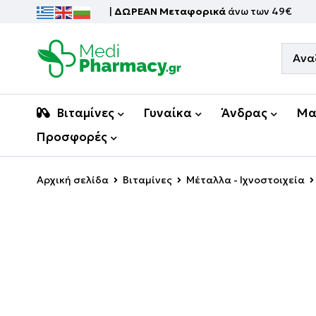
|
ΔΩΡΕΑΝ Μεταφορικά
άνω των 49€
Βιταμίνες
Γυναίκα
Άνδρας
Μα
Προσφορές
Αρχική σελίδα
Βιταμίνες
Μέταλλα - Ιχνοστοιχεία