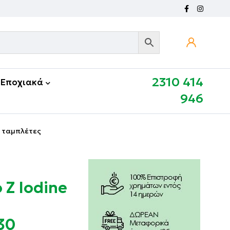
2310 414
Εποχιακά
946
30 ταμπλέτες
 Z Iodine
30