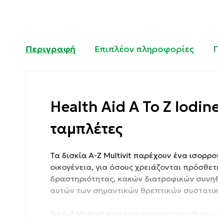
Περιγραφή
Επιπλέον πληροφορίες
Health Aid A To Z Iodin
ταμπλέτες
Τα δισκία A-Z Multivit παρέχουν ένα ισορρ
οικογένεια, για όσους χρειάζονται πρόσθε
δραστηριότητας, κακών διατροφικών συνηθε
αυτών των σημαντικών θρεπτικών συστατι
Το A-Z Multivit περιέχει απαραίτητες βιταμί