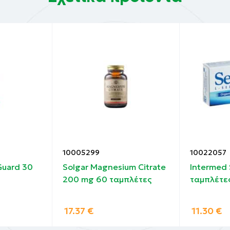
 κατάλληλα ειδικευμένο άτομο.
rystalline cellulose, hydroxypropyl cellulose), Magnesium
), Coating (HPMC, talc, calcium carbonate, black & yellow 
d, silicon dioxide, veg. magnesium stearate), Vitamin E Ace
e, Vitamin A Acetate, Manganese Sulphate, Calcium-D-Pan
iboflavin, Thiamine Mononitrate, Vitamin D3 (cholecalcife
lic Acid, Biotin, Chromium Chloride, Sodium Selenite, Sod
10005299
10022057
Guard 30
Solgar Magnesium Citrate
Intermed
200 mg 60 ταμπλέτες
ταμπλέτε
17.37
€
11.30
€