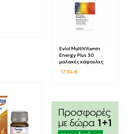
αγνήσιο και
υ λίπους
 στην
στα
το
άλλουν στη
Eviol MultiVitamin
Energy Plus 30
μαλακές κάψουλες
 διατροφή.
17.34
€
τικά την
 άνθρωποι
θά στην
Aid® A-Z
. Όλα τα