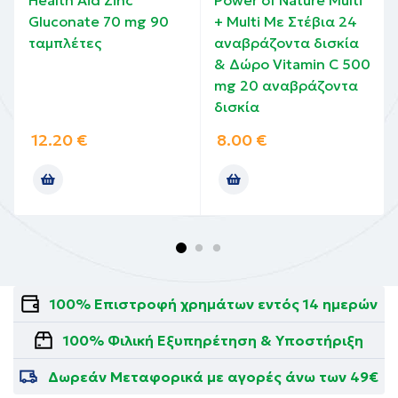
r
Health Aid Zinc
Power of Nature Multi
Gluconate 70 mg 90
+ Multi Με Στέβια 24
ταμπλέτες
αναβράζοντα δισκία
& Δώρο Vitamin C 500
mg 20 αναβράζοντα
δισκία
12.20
€
8.00
€
100% Επιστροφή χρημάτων εντός 14 ημερών
100% Φιλική Εξυπηρέτηση & Υποστήριξη
Δωρεάν Μεταφορικά με αγορές άνω των 49€