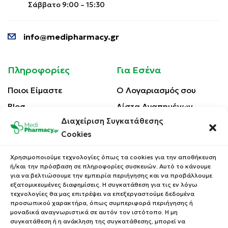
Σάββατο 9:00 – 15:30
info@medipharmacy.gr
Πληροφορίες
Για Εσένα
Ποιοι Είμαστε
Ο Λογαριασμός σου
Blog
Λίστα Αγαπημένων
Διαχείριση Συγκατάθεσης
Επικοινωνία
Οι Παραγγελίες σου
Cookies
Έλεγχος Παραγγελίας
Όροι Χρήσης
Κέρδισε Κουπόνι
Χρησιμοποιούμε τεχνολογίες όπως τα cookies για την αποθήκευση
Έκπτωσης
ή/και την πρόσβαση σε πληροφορίες συσκευών. Αυτό το κάνουμε
Πολιτική Απορρήτου
για να βελτιώσουμε την εμπειρία περιήγησης και να προβάλλουμε
Τρόποι Αποστολής
εξατομικευμένες διαφημίσεις. Η συγκατάθεση για τις εν λόγω
τεχνολογίες θα μας επιτρέψει να επεξεργαστούμε δεδομένα
Τρόποι Πληρωμής
προσωπικού χαρακτήρα, όπως συμπεριφορά περιήγησης ή
μοναδικά αναγνωριστικά σε αυτόν τον ιστότοπο. Η μη
Επιστροφές Προϊόντων
συγκατάθεση ή η ανάκληση της συγκατάθεσης, μπορεί να