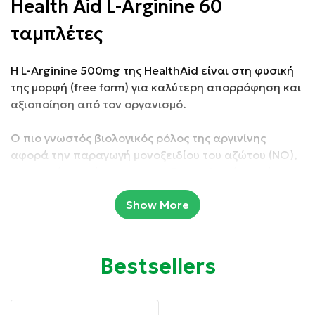
Health Aid L-Arginine 60
ταμπλέτες
Η L-Arginine 500mg της HealthAid είναι στη φυσική
της μορφή (free form) για καλύτερη απορρόφηση και
αξιοποίηση από τον οργανισμό.
Ο πιο γνωστός βιολογικός ρόλος της αργινίνης
αφορά την παραγωγή μονοξειδίου του αζώτου (ΝΟ),
μιας ουσίας με έντονη αγγειοδιασταλτική ικανότητα
ενώ παίζει καθοριστικό ρόλο στον κύκλο της ουρίας
Show More
και στη σύνθεση της αυξητικής ορμόνης.
Αυτό το προϊόν είναι vegan.
Bestsellers
Συσκευασία: 60 ταμπλέτες
Ιδιότητες: