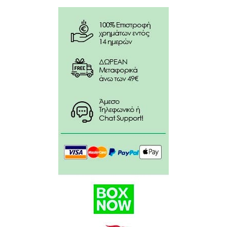
Κάθε ταμπλέτα περιέχει: L-Arginine (free base)
500mg.
L-arginine, microcrystalline cellulose, calcium
diphosphate, cross-linked sodium carboxymethyl
cellulose, silicon, vegetables. Magnesium Stearate,
Coating: (Hydroxypropylmethylcellulose, vegetable
glycerin), acacia gum.
Χωρίς γλουτένη, μαγιά, αλάτι, λακτόζη, ζάχαρη,
συντηρητικά, τεχνητές χρωστικές