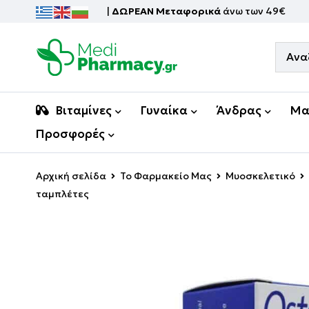
|
ΔΩΡΕΑΝ Μεταφορικά
άνω των 49€
Βιταμίνες
Γυναίκα
Άνδρας
Μα
Προσφορές
Αρχική σελίδα
Το Φαρμακείο Μας
Μυοσκελετικό
ταμπλέτες