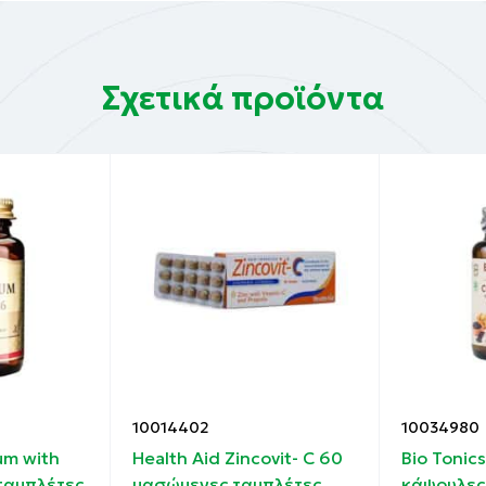
μένους, που επιθυμούν αύξηση του εύρους κίνησης, αθλητ
πόνησης και ηλικιωμένους ως ενισχυμένη υποστήριξη.
Σχετικά προϊόντα
390 mg
a). 100 mg
 μαλακόστρακα), Θειική Χονδροϊτίνη, Παράγοντας διόγκω
 ασβέστιο, μαλτοδεξτρίνη), Βιταμίνη C (ασκορβικό οξύ),
λιδόνη (PVPylxydrocelle, PVP), )], Υαλουρονικό Οξύ,
10014402
10034980
ο), Εκχύλισμα κουρκουμίνης 10:1 [προέρχεται από κουρκ
um with
Health Aid Zincovit- C 60
Bio Tonic
 ταμπλέτες
μασώμενες ταμπλέτες
κάψουλες