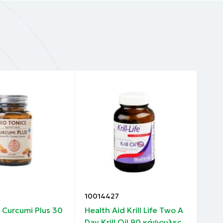
ές και
σης
10014427
100
ουμά
s Curcumi Plus 30
Health Aid Krill Life Two A
Hea
Day Krill Oil 90 κάψουλες
Pri