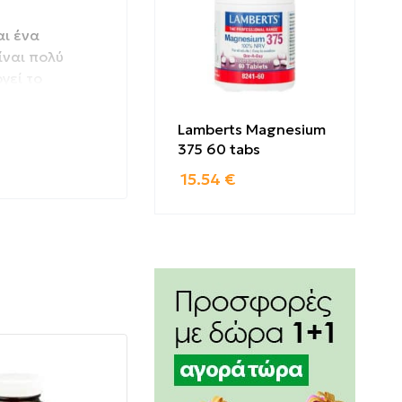
αι ένα
ίναι πολύ
γεί το
Lamberts Magnesium
ιταμίνη C,
375 60 tabs
νη δράση
15.54
€
se),