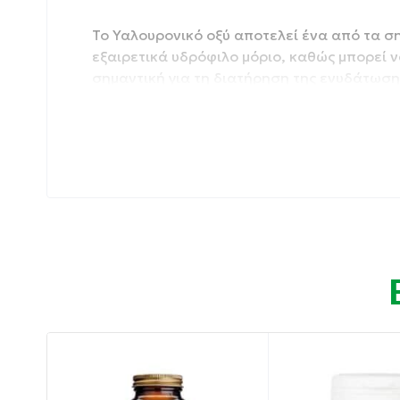
Το Υαλουρονικό οξύ αποτελεί ένα από τα σ
εξαιρετικά υδρόφιλο μόριο, καθώς μπορεί ν
σημαντική για τη διατήρηση της ενυδάτωσ
υπόστρωμα για την παραγωγή κολλαγόνου.
Το Osteoflex with Hyaluronic Acid, είναι η 
κουρκουμά (turmeric) & μαγγάνιο, εμπλουτ
στην υποστήριξη των αρθρώσεων.
Επιπλέον η ειδική τεχνολογία της Health A
επιτρέπει την παρατεταμένη και καλύτερη
Συσκευασία: 60 ταμπλέτες
Ιδιότητες:
Διατηρεί την υγεία και ευλυγισία των αρθρ