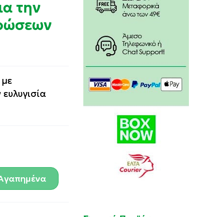
α την
θρώσεων
 με
 ευλυγισία
Αγαπημένα