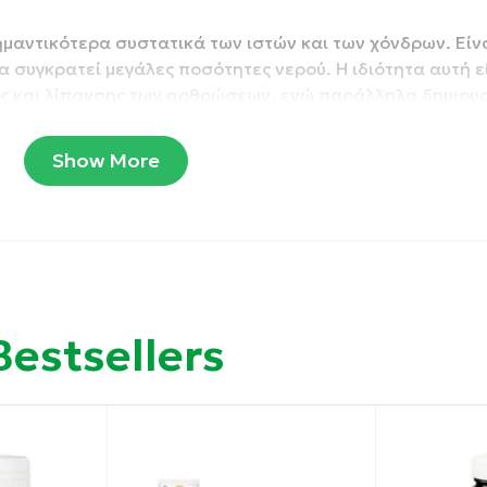
ημαντικότερα συστατικά των ιστών και των χόνδρων. Είν
α συγκρατεί μεγάλες ποσότητες νερού. Η ιδιότητα αυτή ε
ης και λίπανσης των αρθρώσεων, ενώ παράλληλα δημιουρ
Show More
γνωστή συνταγή Osteoflex, με γλυκοζαμίνη, χονδροiτίνη, β
ισμένη με 55mg υαλουρονικού οξέος για πιο ολοκληρωμέ
id σε ταμπλέτες βραδείας αποδέσμευσης (prolonged relea
 απορρόφηση όλων των συστατικών.
Bestsellers
ώσεων.