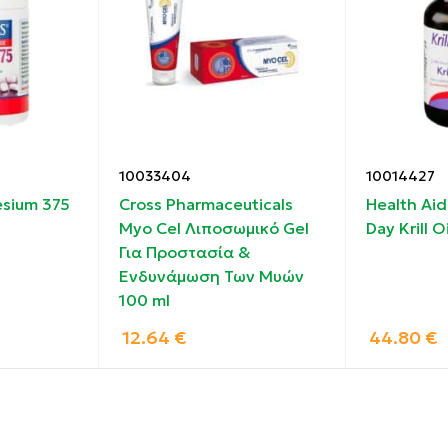
ς.
αρθρίτιδας.
ψη των αρθρώσεων.
10033404
10014427
ιτία των προβλημάτων των αρθρώσεων όπως πόνος, οίδη
sium 375
Cross Pharmaceuticals
Health Aid 
Myo Cel Λιποσωμικό Gel
Day Krill 
Για Προστασία &
ή κολλαγόνου.
Ενδυνάμωση Των Μυών
100 ml
12.64
€
44.80
€
μα.