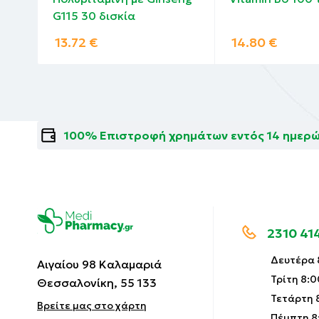
G115 30 δισκία
Χωρίς μαγιά, γλουτένη, σιτηρά, σόγια, γα
13.72
€
14.80
€
100% Επιστροφή χρημάτων εντός 14 ημερ
2310 41
Δευτέρα 8
Αιγαίου 98 Καλαμαριά
Τρίτη 8:0
Θεσσαλονίκη, 55 133
Τετάρτη 8
Βρείτε μας στο χάρτη
Πέμπτη 8: