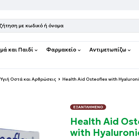
μά και Παιδί
Φαρμακείο
Αντιμετωπίζω
Υγιή Οστά και Αρθρώσεις
Health Aid Osteoflex with Hyaluro
ΕΞΑΝΤΛΗΜΈΝΟ
Health Aid Ost
with Hyaluroni