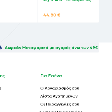
κάψ
44.80
€
13
Δωρεάν Μεταφορικά με αγορές άνω των 49€
ες
Για Εσένα
ε
Ο Λογαριασμός σου
Λίστα Αγαπημένων
Οι Παραγγελίες σου
Έλεγχος Παραγγελίας