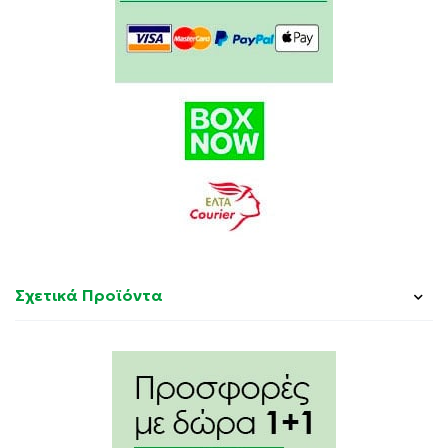
Λευκή Σημύδα, Αμαμηλίς και Εχινάκια.
Είναι χωρίς αμμωνία, parabens, ρεζορκίνη, αλκοόλη,
άρωμα, γλουτένη
Σχετικά Προϊόντα