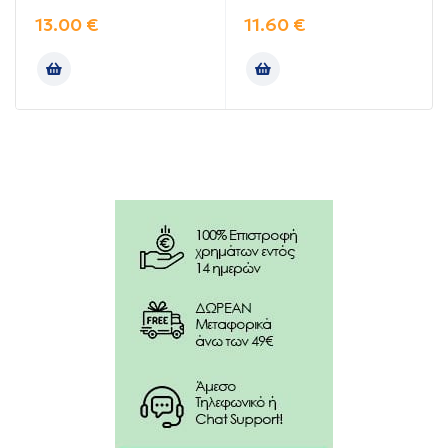
13.00
€
11.60
€
Προσφέρει φυσική ενυδάτωση και αντισηπτική
δράση για το τριχωτό της κεφαλής.
100% κάλυψη των λευκών.
Υφή gel για εύκολη εφαρμογή, δεν στάζει.
Άοσμη.
Οδηγίες χρήσης:
Μπορεί να χρησιμοποιηθεί σε φυσικά αλλά και ήδη
βαμμένα μαλλιά.
Συστατικά:
Είναι εμπλουτισμένη με Αλόη Βέρα, Λιμνάνθες,