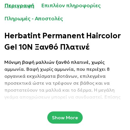
Περιγραφή
Επιπλέον πληροφορίες
Πληρωμές - Αποστολές
Herbatint Permanent Haircolor
Gel 10N Ξανθό Πλατινέ
Μόνιμη βαφή μαλλιών ξανθό πλατινέ, χωρίς
αμμωνία.
Βαφή χωρίς αμμωνία, που περιέχει 8
οργανικά εκχυλίσματα βοτάνων, επιλεγμένα
προσεκτικά ώστε να τρέφουν σε βάθος και να
προστατεύουν τα μαλλιά και το δέρμα. Η μεγάλη
γκάμα αποχρώσεων μπορεί να συνδυαστεί. Επίσης
τυχόν αχρησιμοποίητο και μη αναμεμιγμένο μίγμα ή
ενεργοποιητής βαφής, μπορεί να αποθηκευτεί για
Show More
μεταγενέστερη χρήση στα πλήρως
επανασφραγιζόμενα φιαλίδια.