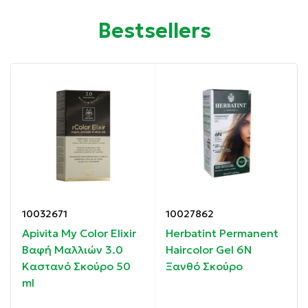
Κατάλληλη για το ευαίσθητο τριχωτό.
Bestsellers
Vegan
Συσκευασία: 150 ml
Ιδιότητες:
Προστατεύει και θρέφει τα μαλλιά κατά τη διάρκεια
της βαφής.
Εγγυώνται καλύτερο κράτημα του χρώματος και
10032671
10027862
μεγάλη διάρκεια.
Apivita My Color Elixir
Herbatint Permanent
ό
Βαφή Μαλλιών 3.0
Haircolor Gel 6N
Τονώνει και προστατεύει το τριχωτό του κεφαλιού.
Καστανό Σκούρο 50
Ξανθό Σκούρο
ml
Προστατεύει το δέρμα.