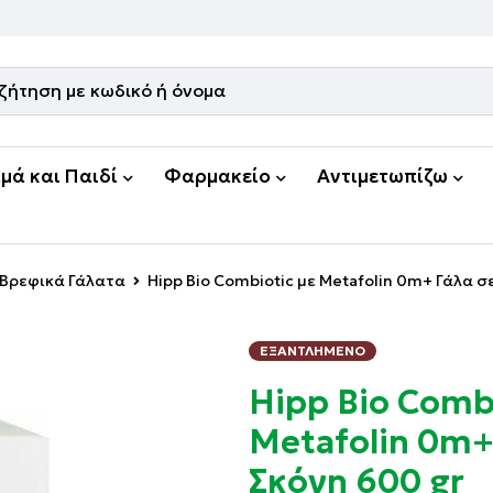
μά και Παιδί
Φαρμακείο
Αντιμετωπίζω
Βρεφικά Γάλατα
Hipp Bio Combiotic με Metafolin 0m+ Γάλα σ
ΕΞΑΝΤΛΗΜΈΝΟ
Hipp Bio Combi
Metafolin 0m+
Σκόνη 600 gr