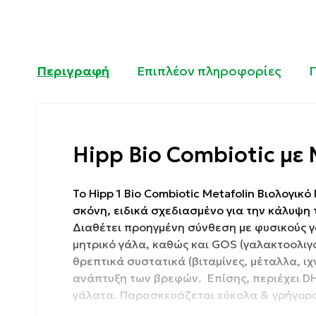
Περιγραφή
Επιπλέον πληροφορίες
Hipp Bio Combiotic με 
Το Hipp 1 Bio Combiotic Metafolin Βιολογικ
σκόνη, ειδικά σχεδιασμένο για την κάλυψη
Διαθέτει προηγμένη σύνθεση με φυσικούς γ
μητρικό γάλα, καθώς και GOS (γαλακτοολιγ
θρεπτικά συστατικά (βιταμίνες, μέταλλα, ιχ
ανάπτυξη των βρεφών. Επίσης, περιέχει D
γάλατα. Παρασκευάζεται εύκολα & γρήγορα 