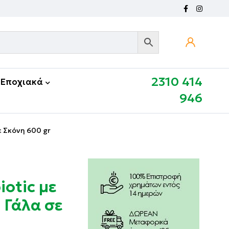
2310 414
Εποχιακά
946
ε Σκόνη 600 gr
otic με
 Γάλα σε