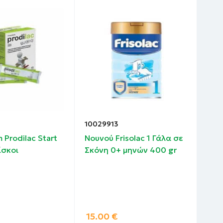
10029913
100
 Prodilac Start
Nουνού Frisolac 1 Γάλα σε
My 
ίσκοι
Σκόνη 0+ μηνών 400 gr
Tal
Οδο
Μασ
Χωρ
ταμ
15.00
€
5.