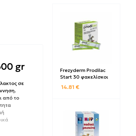
600 gr
Frezyderm Prodilac
Start 30 φακελίσκοι
άλακτος σε
14.81
€
έννηση.
ι από το
ίτητα
ιή
φικά