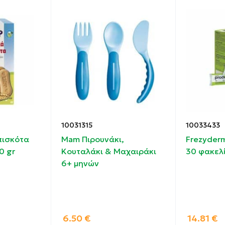
10031315
10033433
πισκότα
Mam Πιρουνάκι,
Frezyderm
0 gr
Κουταλάκι & Μαχαιράκι
30 φακελ
6+ μηνών
6.50
€
14.81
€