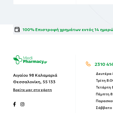
Πρωτεΐνες 28 g
Ασβέστιο 51 mg
Νάτριο 20 mg
100% Επιστροφή χρημάτων εντός 14 ημερ
Φώσφορος 30 mg
Μαγνήσιο 5 mg
Σίδηρος 5 mg
Κάλιο 76 mg
2310 41
Ψευδάργυρος 5 mg
Δευτέρα 8
Αιγαίου 98 Καλαμαριά
Ιώδιο 15 mcg
Τρίτη 8:0
Θεσσαλονίκη, 55 133
Σελήνιο 8 mcg
Τετάρτη 8
Βρείτε μας στο χάρτη
Βιταμίνη Α 54 mcg
Πέμπτη 8:
Παρασκευ
Βιταμίνη D3 5 mcg
Σάββατο 9
Βιταμίνη E 7 mg