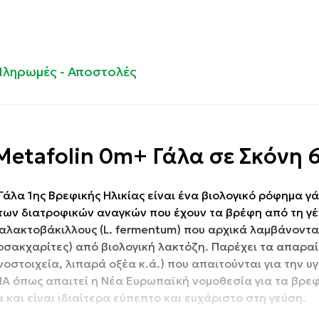
Πληρωμές - Αποστολές
Metafolin 0m+ Γάλα σε Σκόνη 
ό Γάλα 1ης Βρεφικής Ηλικίας είναι ένα βιολογικό ρόφημα γ
 των διατροφικών αναγκών που έχουν τα βρέφη από τη γ
αλακτοβάκιλλους (L. fermentum) που αρχικά λαμβάνοντα
οσακχαρίτες) από βιολογική λακτόζη. Παρέχει τα απαρα
νοστοιχεία, λιπαρά οξέα κ.ά.) που απαιτούνται για την υγ
HA όπως απαιτεί η Νέα Ευρωπαϊκή νομοθεσία για τα βρε
και είναι ιδιαίτερα εύπεπτο και ευχάριστο στη γεύση.