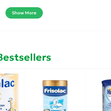
Show More
ά οξέα.
Bestsellers
4.3 g) για κάθε 30 ml νερού.