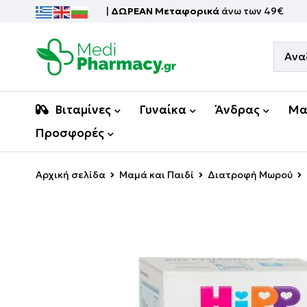
|
ΔΩΡΕΑΝ Μεταφορικά
άνω των 49€
Βιταμίνες
Γυναίκα
Άνδρας
Μα
Προσφορές
Αρχική σελίδα
Μαμά και Παιδί
Διατροφή Μωρού