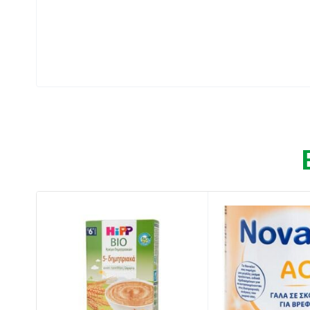
Συσκευασία: 600 gr
Ιδιότητες:
Ρόφημα γάλακτος σε σκόνη.
Με βιταμίνες, μέταλλα, ιχνοστοιχεία, λιπαρ
Περιέχει προβιοτικά & πρεβιοτικά (GOS).
Κατάλληλο από τη γέννηση.
Βιολογικό προϊόν.
Οδηγίες χρήσης:
Να χρησιμοποιείτε 1 κοφτή μεζούρα σκόνης (