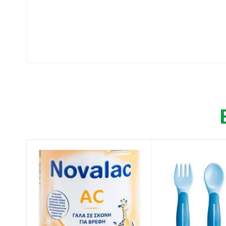
Οδηγίες χρήσης:
Κατάλληλο από 1 έτους.
Συστατικά:
56% περιεκτικότητα σε φρούτα και 34% σ
Χωρίς προσθήκη ζάχαρης, περιέχει μόνο τ
Χωρίς προσθήκη αρωμάτων