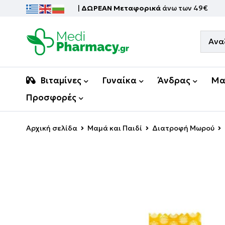
|
ΔΩΡΕΑΝ Μεταφορικά
άνω των 49€
Βιταμίνες
Γυναίκα
Άνδρας
Μα
Προσφορές
Αρχική σελίδα
Μαμά και Παιδί
Διατροφή Μωρού