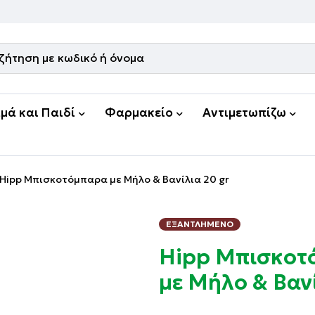
μά και Παιδί
Φαρμακείο
Αντιμετωπίζω
Hipp Μπισκοτόμπαρα με Μήλο & Βανίλια 20 gr
ΕΞΑΝΤΛΗΜΈΝΟ
Hipp Μπισκοτ
με Μήλο & Βανί