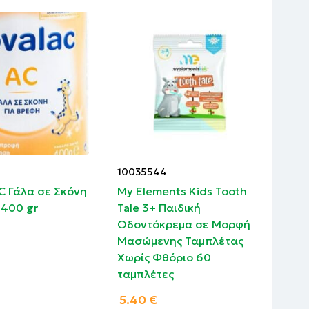
10035544
100
C Γάλα σε Σκόνη
My Elements Kids Tooth
Hum
 400 gr
Tale 3+ Παιδική
σε 
Οδοντόκρεμα σε Μορφή
Μασώμενης Ταμπλέτας
Χωρίς Φθόριο 60
ταμπλέτες
5.40
€
16