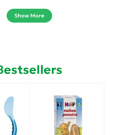
Show More
ε δημητριακά
Bestsellers
α σάκχαρα των φρούτων