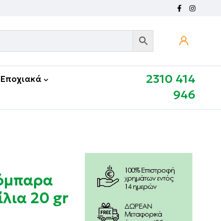
2310 414
Εποχιακά
946
όμπαρα
λια 20 gr