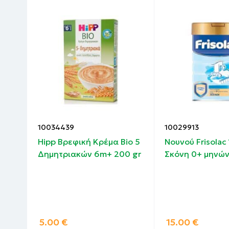
10034439
10029913
άλα
Hipp Βρεφική Κρέμα Bio 5
Nουνού Frisolac
0 gr
Δημητριακών 6m+ 200 gr
Σκόνη 0+ μηνών
5.00
€
15.00
€