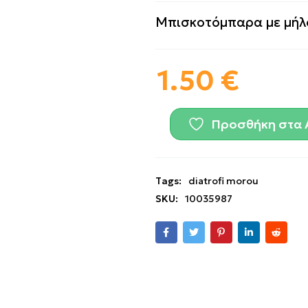
Μπισκοτόμπαρα με μήλο
1.50
€
Προσθήκη στα 
Tags:
diatrofi morou
SKU:
10035987