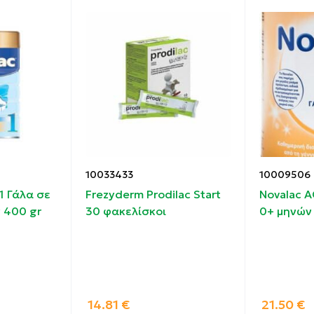
10033433
10009506
 1 Γάλα σε
Frezyderm Prodilac Start
Novalac A
 400 gr
30 φακελίσκοι
0+ μηνών
14.81
€
21.50
€