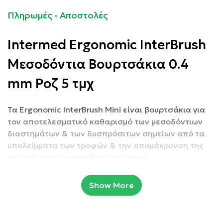
Πληρωμές - Αποστολές
Intermed Ergonomic InterBrush
Μεσοδόντια Βουρτσάκια 0.4
mm Ροζ 5 τμχ
Τα Ergonomic InterBrush Mini είναι βουρτσάκια για
τον αποτελεσματικό καθαρισμό των μεσοδόντιων
διαστημάτων & των δυσπρόσιτων σημείων από τα
υπολείμματα των τροφών & την απομάκρυνση της
ουλοοδοντικής μικροβιακής πλάκας.
Με ειδική ανατομική λαβή για ευκολότερη πρόσβαση
στα δυσπρόσιτα μεσοδόντια διαστήματα.
Show More
Συσκευασία: 5 τμχ