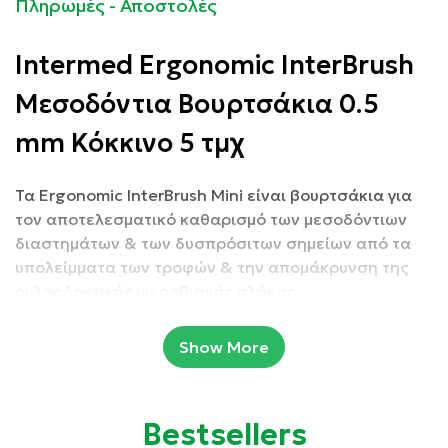
Πληρωμές - Αποστολές
Intermed Ergonomic InterBrush
Μεσοδόντια Βουρτσάκια 0.5
mm Κόκκινο 5 τμχ
Τα Ergonomic InterBrush Mini είναι βουρτσάκια για
τον αποτελεσματικό καθαρισμό των μεσοδόντιων
διαστημάτων & των δυσπρόσιτων σημείων από τα
υπολείμματα των τροφών & την απομάκρυνση της
ουλοοδοντικής μικροβιακής πλάκας.
Με ειδική ανατομική λαβή για ευκολότερη πρόσβαση
στα δυσπρόσιτα μεσοδόντια διαστήματα.
Show More
Ιδιότητες:
Bestsellers
Bοηθούν στον καλύτερο και ευκολότερο καθαρισμό