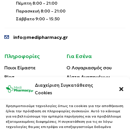
Πέμπτη 8:00 – 21:00
Παρασκευή 8:00 – 21:00
Σάββατο 9:00 – 15:30
info@medipharmacy.gr
Πληροφορίες
Για Εσένα
Ποιοι Είμαστε
Ο Λογαριασμός σου
Blog
Λίστα Αγαπημένων
Διαχείριση Συγκατάθεσης
Επικοινωνία
Οι Παραγγελίες σου
Cookies
Έλεγχος Παραγγελίας
Όροι Χρήσης
Κέρδισε Κουπόνι
Χρησιμοποιούμε τεχνολογίες όπως τα cookies για την αποθήκευση
Έκπτωσης
ή/και την πρόσβαση σε πληροφορίες συσκευών. Αυτό το κάνουμε
Πολιτική Απορρήτου
για να βελτιώσουμε την εμπειρία περιήγησης και να προβάλλουμε
Τρόποι Αποστολής
εξατομικευμένες διαφημίσεις. Η συγκατάθεση για τις εν λόγω
τεχνολογίες θα μας επιτρέψει να επεξεργαστούμε δεδομένα