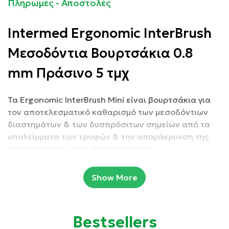
Πληρωμές - Αποστολές
Intermed Ergonomic InterBrush
Μεσοδόντια Βουρτσάκια 0.8
mm Πράσινο 5 τμχ
Τα Ergonomic InterBrush Mini είναι βουρτσάκια για
τον αποτελεσματικό καθαρισμό των μεσοδόντιων
διαστημάτων & των δυσπρόσιτων σημείων από τα
υπολείμματα των τροφών & την απομάκρυνση της
ουλοοδοντικής μικροβιακής πλάκας.
Με ειδική ανατομική λαβή για ευκολότερη πρόσβαση
στα δυσπρόσιτα μεσοδόντια διαστήματα.
Show More
Συσκευασία: 5 τμχ
Bestsellers
Ιδιότητες: