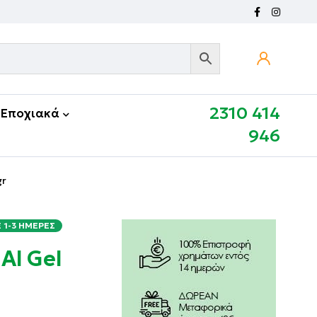
2310 414
Εποχιακά
946
gr
1-3 ΗΜΈΡΕΣ
Al Gel