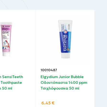
10010487
100
m SensiTeeth
Elgydium Junior Bubble
Pla
 Toothpaste
Οδοντόπαστα 1400 ppm
Παι
 50 ml
Τσιχλόφουσκα 50 ml
από
6.45
€
5.