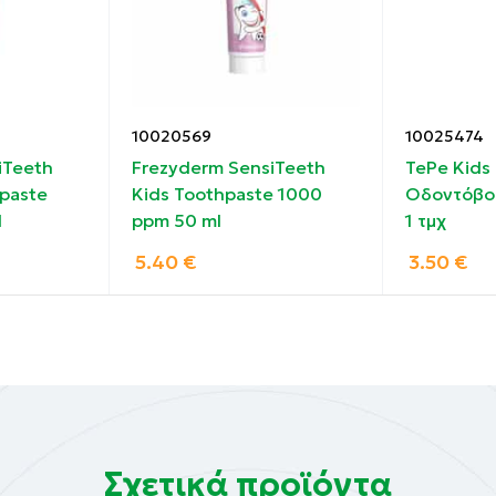
μα με νερό.
 3-4 φορές την ημέρα έως 4 εβδομάδες.
10020569
10025474
iTeeth
Frezyderm SensiTeeth
TePe Kids 
paste
Kids Toothpaste 1000
Οδοντόβο
l
ppm 50 ml
1 τμχ
5.40
€
3.50
€
Σχετικά προϊόντα