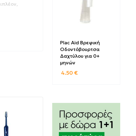
πιπλέον,
Plac Aid Βρεφική
Οδοντόβουρτσα
Δαχτύλου για 0+
μηνών
4.50
€
η βοήθεια
α να δράσει