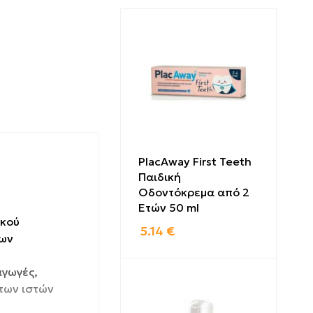
PlacAway First Teeth
Παιδική
Οδοντόκρεμα από 2
Ετών 50 ml
ικού
5.14
€
των
αγωγές,
των ιστών