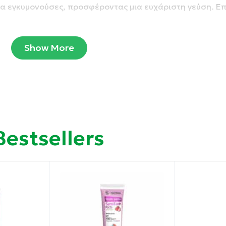
 για εγκυμονούσες, προσφέροντας μια ευχάριστη γεύση. Ε
Show More
.
σης στην πάσχουσα περιοχή.
Bestsellers
νείς ερεθιστικούς παράγοντες
ζεται κατάλληλη ποσότητα στη πάσχουσα περιοχή. Με τ
δημιουργείτε ένα λεπτό φιλμ κάνοντας ελαφρύ μασάζ. Γι