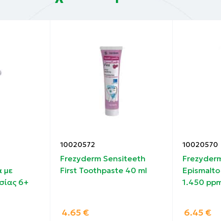
10020572
10020570
Frezyderm Sensiteeth
Frezyder
 με
First Toothpaste 40 ml
Epismalto
σίας 6+
1.450 ppm
4.65
€
6.45
€