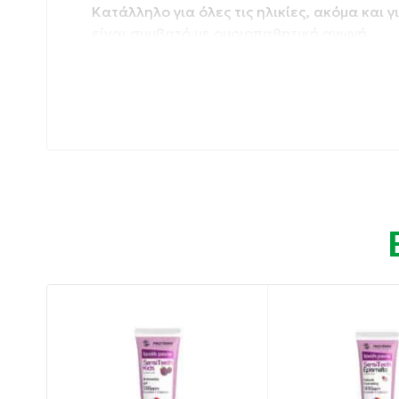
Κατάλληλο για όλες τις ηλικίες, ακόμα και
είναι συμβατό με ομοιοπαθητική αγωγή.
Συσκευασία: 12 gr
Ιδιότητες:
Επουλώνει έλκη της στοματικής κοιλότητας
Παρουσιάζει εξαιρετική ικανότητα πρόσφυ
Προστασία των πασχόντων ιστών από εξωγε
Οδηγίες χρήσης:
Μετά από σωστή στοματική υγιεινή εφαρμό
της άκρης του δακτύλου ή μίας μπατονέτας 