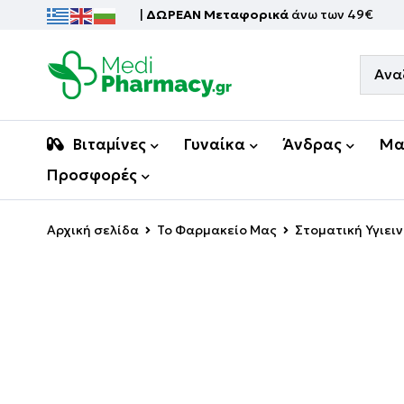
|
ΔΩΡΕΑΝ Μεταφορικά
άνω των 49€
Βιταμίνες
Γυναίκα
Άνδρας
Μα
Προσφορές
Αρχική σελίδα
Το Φαρμακείο Μας
Στοματική Υγιει