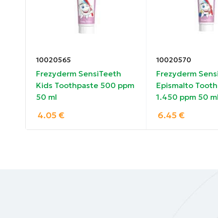
απαιτούνται 5’λεπτά. Δεν απαιτείται ξέπλυ
Το Hyal Gel Kids μπορεί να χρησιμοποιηθεί
10020565
10020570
Frezyderm SensiTeeth
Frezyderm Sens
ών 2
Kids Toothpaste 500 ppm
Epismalto Tooth
50 ml
1.450 ppm 50 m
4.05
€
6.45
€