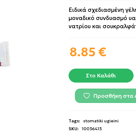
Eιδικά σχεδιασμένη γέλ
μοναδικό συνδυασμό υα
νατρίου και σουκραλφά
8.85
€
Στο Καλάθι
Προσθήκη στα 
Tags:
stomatiki ugieini
SKU:
10036413