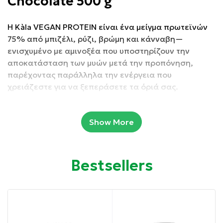
Chocolate 500 g
Η Kàla VEGAN PROTEIN είναι ένα μείγμα πρωτεϊνών
75% από μπιζέλι, ρύζι, βρώμη και κάνναβη—
ενισχυμένο με αμινοξέα που υποστηρίζουν την
αποκατάσταση των μυών μετά την προπόνηση,
παρέχοντας παράλληλα την ενέργεια που
χρειάζεστε για να ξεπεράσετε τα όριά σας.
Χωρίς GMO
Show More
Vegan
Χωρίς ζιζανιοκτόνα
Bestsellers
Πιστοποιημένο κατά HACCP και ISO22000
Δεν περιέχει προσθήκη ζάχαρης