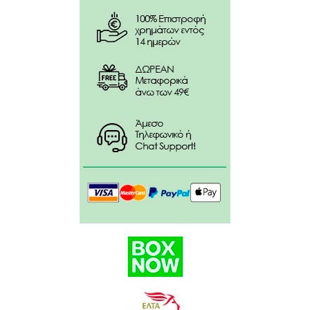
Φιλικό προς το περιβάλλον
Οδηγίες χρήσης:
Προσθέστε μία μεζούρα (30 γρ.) πρωτεΐνης σε 250
ml νερό ή άλλο ρόφημα και ανακατέψτε καλά.
Συστατικά
:
AMINO ACIDS – Amount per 100g:
Lysine: 7771mg, Leucine: 8785mg, Valine: 6784mg,
Isoleucine: 5791mg, Phenylalanine: 5216mg,
Threonine: 4006mg, Methionine: 3020mg,
Tryptophan: 1980mg, Histidine: 3020mg, Arginine:
6993mg, Cysteine: 3216mg, Tyrosine: 5562mg,
Glycine: 4432mg, Alanine: 5993mg, Aspartic Acid:
6967mg, Glutamic Acid: 11229mg, Proline: 4229mg,
Serine: 5006mg.