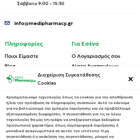
Σάββατο 9:00 – 15:30
info@medipharmacy.gr
Πληροφορίες
Για Εσένα
Ποιοι Είμαστε
Ο Λογαριασμός σου
Blog
Λίστα Αγαπημένων
Διαχείριση Συγκατάθεσης
Επικοινωνία
Οι Παραγγελίες σου
Cookies
Έλεγχος Παραγγελίας
Όροι Χρήσης
Κέρδισε Κουπόνι
Χρησιμοποιούμε τεχνολογίες όπως τα cookies για την αποθήκευση
Έκπτωσης
ή/και την πρόσβαση σε πληροφορίες συσκευών. Αυτό το κάνουμε
Πολιτική Απορρήτου
για να βελτιώσουμε την εμπειρία περιήγησης και να προβάλλουμε
Τρόποι Αποστολής
εξατομικευμένες διαφημίσεις. Η συγκατάθεση για τις εν λόγω
τεχνολογίες θα μας επιτρέψει να επεξεργαστούμε δεδομένα
Τρόποι Πληρωμής
προσωπικού χαρακτήρα, όπως συμπεριφορά περιήγησης ή
μοναδικά αναγνωριστικά σε αυτόν τον ιστότοπο. Η μη
Επιστροφές Προϊόντων
συγκατάθεση ή η ανάκληση της συγκατάθεσης, μπορεί να