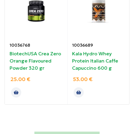
Συσκευασία: 500g
Ιδιότητες:
Πλούσιο σε θρεπτικά συστατικά
10036768
10036689
Καλύτερη πέψη και υγεία του εντέρου
BiotechUSA Crea Zero
Kala Hydro Whey
Orange Flavoured
Protein Italian Caffe
Μειωμένη φλεγμονή
Powder 320 gr
Capuccino 600 g
25.00
€
53.00
€
Βελτιωμένη καρδιαγγειακή υγεία
Χαμηλή περιεκτικότητα σε κορεσμένα λιπαρά
Ιδανικές για τη διαχείριση βάρους
Καλή πηγή ενέργειας