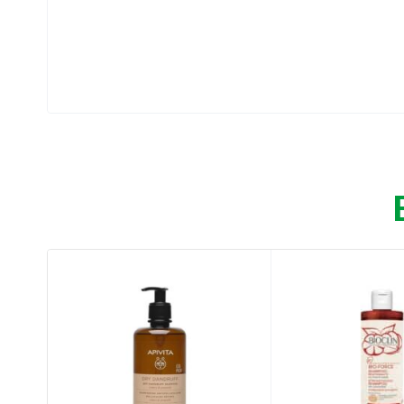
Χάρη στο χαμομήλι (το φυσικό συστατικό λά
χαμομηλιού προσδίδει στα ξανθά μαλλιά μια
Συσκευασία: 400 ml
Ιδιότητες:
Καθαρίζει απαλά τα μαλλιά όλης της οικογέ
Φωτίζει τα μαλλιά με χρυσές ανταύγειες.
Μαλακώνει τα μαλλιά, αφήνοντάς τα μεταξέ
Οδηγίες χρήσης:
Age 3+