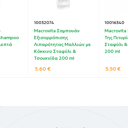
10032074
10016340
SUCCINATE. CETEARETH-60 MYRISTYL GLYCOL. LAURYL B
e
Macrovita Σαμπουάν
Macrovita
. PENTYLENE GLYCOL*. CHAMOMILLA RECUTITA (MATRICAR
 Shampoo
Εξισορρόπισης
Της Πιτυρί
LOWER EXTRACT)*. VINEGAR (ACETUM)*. CITRIC ACID*.
Λεπτά
Λιπαρότητας Μαλλιών με
Σταφύλι &
QUATERNIUM-22. SODIUM BENZOATE. SODIUM CHLORIDE.
Κόκκινο Σταφύλι &
200 ml
E DISUCCINATE
Τσουκνίδα 200 ml
5.60
€
5.50
€
heck the composition of the product before purchasing it.