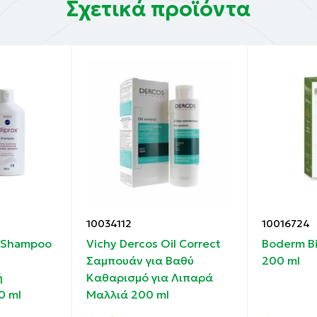
Σχετικά προϊόντα
10034112
10016724
x Shampoo
Vichy Dercos Oil Correct
Boderm B
Σαμπουάν για Βαθύ
200 ml
ή
Καθαρισμό για Λιπαρά
0 ml
Μαλλιά 200 ml