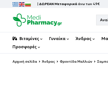
|
ΔΩΡΕΑΝ Μεταφορικά
άνω των 49€
Βιταμίνες
Γυναίκα
Άνδρας
Μα
Προσφορές
Αρχική σελίδα
Άνδρας
Φροντίδα Μαλλιών
Σαμπο