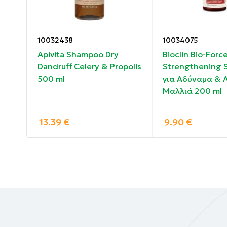
Συστατικά:
10032438
10034075
WATER (AQUA)*. DISODIUM LAURETH SULFO
Apivita Shampoo Dry
Bioclin Bio-Forc
DECYL GLUCOSIDE*. GLYCERIN*. LAURETH-3
&
Dandruff Celery & Propolis
Strengthening
FLOWER EXTRACT (CHAMOMILLA RECUTITA F
500 ml
για Αδύναμα & 
(PARFUM). MALEIC ACID. OLETH-10. POLY
Μαλλιά 200 ml
TOCOPHEROL. TRISODIUM ETHYLENEDIAMIN
13.39
€
9.90
€
85% natural origin ingredients
The consumer is advised to systematically c