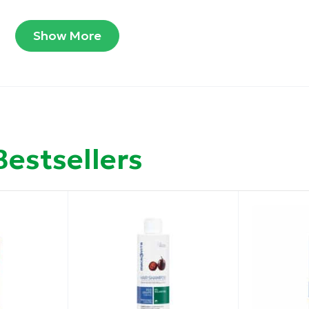
μψης), την μελί υφή του και το λουλουδάτο άρωμά του, 
Show More
 φωτεινότητα που θυμίζει την ευτυχία της παιδικής ηλικί
Bestsellers
νειας, ακόμα και τα πιο ευαίσθητα.
νια στην αφή και αφήνοντας τα εξαιρετικά απαλά.