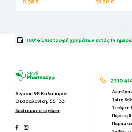
9.08
€
15.20
€
100% Επιστροφή χρημάτων εντός 14 ημερ
2310 41
Δευτέρα 8
Αιγαίου 98 Καλαμαριά
Τρίτη 8:0
Θεσσαλονίκη, 55 133
Τετάρτη 8
Βρείτε μας στο χάρτη
Πέμπτη 8:
Παρασκευ
Σάββατο 9