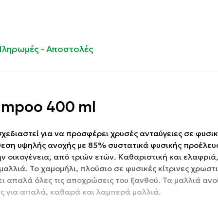
Πληρωμές - Αποστολές
ampoo 400 ml
χεδιαστεί για να προσφέρει χρυσές ανταύγειες σε φυσικ
νθεση υψηλής ανοχής με 85% συστατικά φυσικής προέλευ
ν οικογένεια, από τριών ετών. Καθαριστική και ελαφριά,
αλλιά. Το χαμομήλι, πλούσιο σε φυσικές κίτρινες χρωστι
ι απαλά όλες τις αποχρώσεις του ξανθού. Τα μαλλιά ανο
ες για απαλά, καθαρά και λαμπερά μαλλιά.