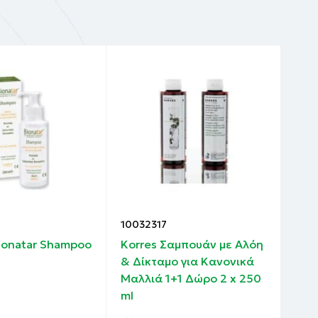
10032317
100
ionatar Shampoo
Korres Σαμπουάν με Αλόη
Api
& Δίκταμο για Κανονικά
Sha
Μαλλιά 1+1 Δώρο 2 x 250
Lau
ml