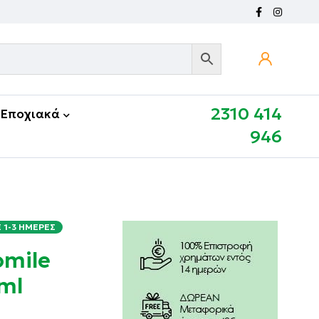
2310 414
Εποχιακά
946
1-3 ΗΜΈΡΕΣ
omile
ml