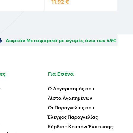
11.92
€
13
Δωρεάν Μεταφορικά με αγορές άνω των 49€
ες
Για Εσένα
ε
Ο Λογαριασμός σου
Λίστα Αγαπημένων
Οι Παραγγελίες σου
Έλεγχος Παραγγελίας
Κέρδισε Κουπόνι Έκπτωσης