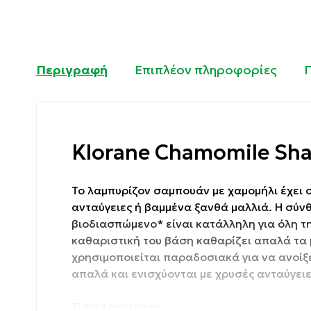
Περιγραφή
Επιπλέον πληροφορίες
Klorane Chamomile Sh
Το λαμπυρίζον σαμπουάν με χαμομήλι έχει σ
ανταύγειες ή βαμμένα ξανθά μαλλιά. Η σύ
βιοδιασπώμενο* είναι κατάλληλη για όλη τη
καθαριστική του βάση καθαρίζει απαλά τα μ
χρησιμοποιείται παραδοσιακά για να ανοίξε
απαλά και ενισχύονται με χρυσές ανταύγει
Τι θα λατρέψετε