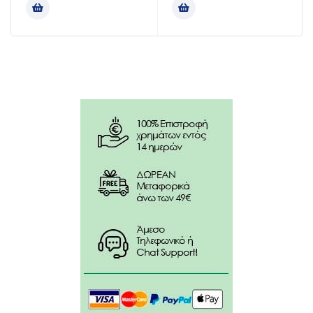
άφθονο νερό.
Συστατικά:
WATER (AQUA). DISODIUM LAURETH
SULFOSUCCINATE. DECYL GLUCOSIDE*. LAURYL
BETAINE. CETEARETH-60 MYRISTYL GLYCOL. LACTIC
ACID*. PENTYLENE GLYCOL*. ALPINIA GALANGA
RHIZOME EXTRACT*. FRAGRANCE (PERFUME).
LAURETH-3. MALEIC ACID. MALTODEXTRIN*. OLETH-
10. POLYQUATERNIUM-22. RED 33 (CI 17200). SODIUM
BENZOATE. SODIUM CHLORIDE. SODIUM
HYDROXIDE*. TOCOPHEROL.
Χωρίς σιλικόνη, ορυκτέλαια, sls