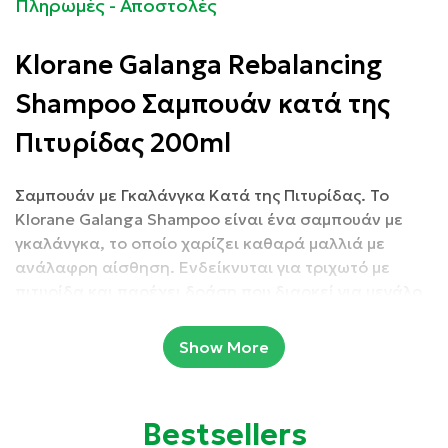
Πληρωμές - Αποστολές
Klorane Galanga Rebalancing
Shampoo Σαμπουάν κατά της
Πιτυρίδας 200ml
Σαμπουάν με Γκαλάνγκα Κατά της Πιτυρίδας. Το
Klorane Galanga Shampoo είναι ένα σαμπουάν με
γκαλάνγκα, το οποίο χαρίζει καθαρά μαλλιά με
ανάλαφρη αίσθηση. Ενδείκνυται για τριχωτό με
πιτυρίδα και παρέχει δράση που διαρκεί για μεγάλο
χρονικό διάστημα.
Show More
Συσκευασία: 200ml
Ιδιότητες:
Bestsellers