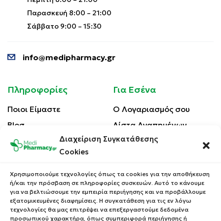
Παρασκευή 8:00 – 21:00
Σάββατο 9:00 – 15:30
info@medipharmacy.gr
Πληροφορίες
Για Εσένα
Ποιοι Είμαστε
Ο Λογαριασμός σου
Blog
Λίστα Αγαπημένων
Διαχείριση Συγκατάθεσης
Επικοινωνία
Οι Παραγγελίες σου
Cookies
Έλεγχος Παραγγελίας
Όροι Χρήσης
Κέρδισε Κουπόνι
Χρησιμοποιούμε τεχνολογίες όπως τα cookies για την αποθήκευση
Έκπτωσης
ή/και την πρόσβαση σε πληροφορίες συσκευών. Αυτό το κάνουμε
Πολιτική Απορρήτου
για να βελτιώσουμε την εμπειρία περιήγησης και να προβάλλουμε
Τρόποι Αποστολής
εξατομικευμένες διαφημίσεις. Η συγκατάθεση για τις εν λόγω
τεχνολογίες θα μας επιτρέψει να επεξεργαστούμε δεδομένα
Τρόποι Πληρωμής
προσωπικού χαρακτήρα, όπως συμπεριφορά περιήγησης ή