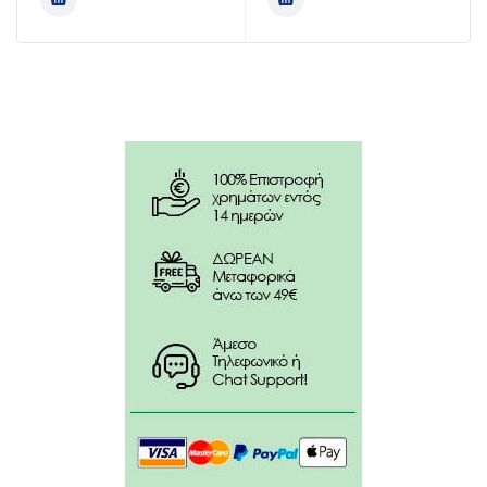
CARTHAMUS TINCTORIUS (SAFFLOWER) SEED OIL
(CARTHAMUS TINCTORIUS SEED OIL). GLYCERIN.
ISOPROPYL PALMITATE. BUTYROSPERMUM PARKII
(SHEA) OIL (BUTYROSPERMUM PARKII OIL). COCOS
NUCIFERA (COCONUT) OIL (COCOS NUCIFERA OIL).
THEOBROMA GRANDIFLORUM SEED BUTTER.
CETEARYL ALCOHOL. SQUALANE. ALPHA-ISOMETHYL
IONONE. BENZOIC ACID. CAPRYLYL GLYCOL. CETYL
ALCOHOL. CITRAL. CITRONELLOL. COUMARIN.
DISODIUM PHOSPHATE. FRAGRANCE (PARFUM).
GERANIOL. HELIANTHUS ANNUUS (SUNFLOWER) SEED
OIL (HELIANTHUS ANNUUS SEED OIL). HYDROXYETHYL
ACRYLATE/SODIUM ACRYLOYLDIMETHYL TAURATE
COPOLYMER. POLYSORBATE 60. POTASSIUM
PHOSPHATE. SODIUM CETEARYL. SULFATE.