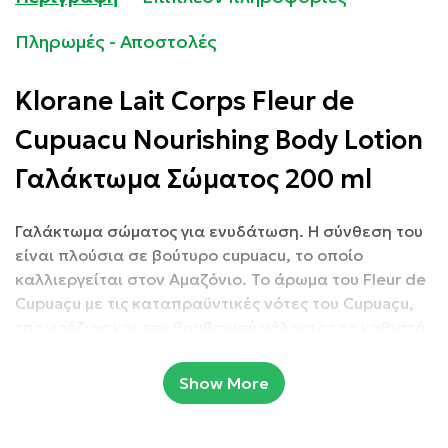
Πληρωμές - Αποστολές
Klorane Lait Corps Fleur de
Cupuacu Nourishing Body Lotion
Γαλάκτωμα Σώματος 200 ml
Γαλάκτωμα σώματος για ενυδάτωση. Η σύνθεση του
είναι πλούσια σε βούτυρο cupuacu, το οποίο
καλλιεργείται στον Αμαζόνιο. Το άρωμα του Fleur de
Cupuaçu με τις καταπραϋντικές νότες του Cupuaçu,
της φρέζιας και του βαμβακιού γάλακτος το καθιστά
ιδανικό για μια χαλαρωτική στιγμή.
Show More
Συσκευασία: 200 ml