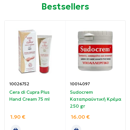
Ιδιότητες:
Bestsellers
Προστατεύει και θρέφει το δέρμα έντονα για 24
ώρες.
Διαθέτει γρήγορη απορρόφηση και πολύ καλή
ανεκτικότητα.
Προσφέρει μη λιπαρό αποτέλεσμα χωρίς να κολλάει
στο δέρμα.
Οδηγίες χρήσης:
10026752
10014097
Cera di Cupra Plus
Sudocrem
Εφαρμόστε απευθείας σε όλο το σώμα.
Hand Cream 75 ml
Καταπραϋντική Κρέμα
250 gr
Συστατικά:
1.90
€
16.00
€
WATER (AQUA). CAPRYLIC/CARPIC TRIGLYCERIDE.