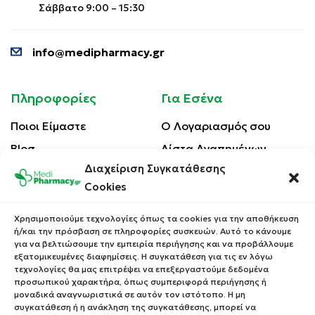
Σάββατο 9:00 – 15:30
info@medipharmacy.gr
Πληροφορίες
Για Εσένα
Ποιοι Είμαστε
Ο Λογαριασμός σου
Blog
Λίστα Αγαπημένων
Διαχείριση Συγκατάθεσης
Επικοινωνία
Οι Παραγγελίες σου
Cookies
Έλεγχος Παραγγελίας
Όροι Χρήσης
Κέρδισε Κουπόνι
Χρησιμοποιούμε τεχνολογίες όπως τα cookies για την αποθήκευση
Έκπτωσης
ή/και την πρόσβαση σε πληροφορίες συσκευών. Αυτό το κάνουμε
Πολιτική Απορρήτου
για να βελτιώσουμε την εμπειρία περιήγησης και να προβάλλουμε
Τρόποι Αποστολής
εξατομικευμένες διαφημίσεις. Η συγκατάθεση για τις εν λόγω
τεχνολογίες θα μας επιτρέψει να επεξεργαστούμε δεδομένα
Τρόποι Πληρωμής
προσωπικού χαρακτήρα, όπως συμπεριφορά περιήγησης ή
μοναδικά αναγνωριστικά σε αυτόν τον ιστότοπο. Η μη
Επιστροφές Προϊόντων
συγκατάθεση ή η ανάκληση της συγκατάθεσης, μπορεί να