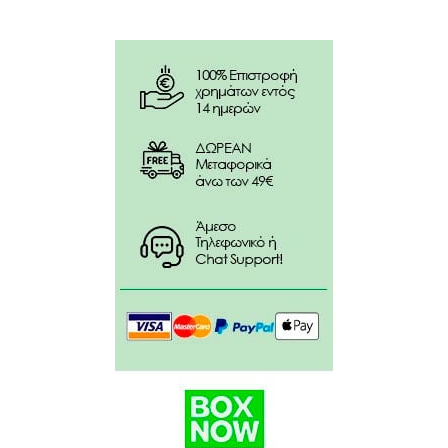
Εμπλουτισμένο με έλαιο Argan, Jojoba και
βιταμίνη E
Δρα κατά του ξεθωριάσματος και προσφέρει
μέγιστη διάρκεια στο χρώμα και στη λάμψη.
Κατάλληλο για συχνή χρήση, ιδανικό για βαμμένα
ή μαλλιά μετά από styling.
Απομακρύνει υπολείμματα της βαφής.
Ενυδατώνει την τρίχα χωρίς να την επιβαρύνει.
Ενισχύει την ένταση και διάρκεια του χρώματος
και της λάμψης.
Χαρίζει απαλά μαλλιά με υγιή όψη και
ελαστικότητα.
Οδηγίες χρήσης: