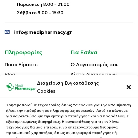
Παρασκευή 8:00 – 21:00
Σάββατο 9:00 – 15:30
info@medipharmacy.gr
Πληροφορίες
Για Εσένα
Ποιοι Είμαστε
Ο Λογαριασμός σου
Blog
Λίστα Αγαπημένων
Διαχείριση Συγκατάθεσης
Επικοινωνία
Οι Παραγγελίες σου
Cookies
Έλεγχος Παραγγελίας
Όροι Χρήσης
Κέρδισε Κουπόνι
Χρησιμοποιούμε τεχνολογίες όπως τα cookies για την αποθήκευση
Έκπτωσης
ή/και την πρόσβαση σε πληροφορίες συσκευών. Αυτό το κάνουμε
Πολιτική Απορρήτου
για να βελτιώσουμε την εμπειρία περιήγησης και να προβάλλουμε
Τρόποι Αποστολής
εξατομικευμένες διαφημίσεις. Η συγκατάθεση για τις εν λόγω
τεχνολογίες θα μας επιτρέψει να επεξεργαστούμε δεδομένα
Τρόποι Πληρωμής
προσωπικού χαρακτήρα, όπως συμπεριφορά περιήγησης ή