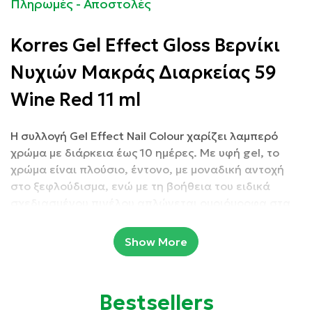
Πληρωμές - Αποστολές
Korres Gel Effect Gloss Βερνίκι
Νυχιών Μακράς Διαρκείας 59
Wine Red 11 ml
Η συλλογή Gel Effect Nail Colour χαρίζει λαμπερό
χρώμα με διάρκεια έως 10 ημέρες. Με υφή gel, το
χρώμα είναι πλούσιο, έντονο, με μοναδική αντοχή
στο ξεφλούδισμα, ενώ με τη βοήθεια του ειδικά
σχεδιασμένου πινέλου απλώνεται ομοιόμορφα στα
νύχια. Ένα χρώμα που διαρκεί έως 10 ημέρες,
διατηρώντας το λείο φινίρισμα της πρώτης ημέρας.
Show More
Τα φυσικά συστατικά της σύνθεσης, όπως θρεπτικό
αμυγδαλέλαιο, 18 αμινοξέα από σιτάρι και σόγια
όμοια με αυτά της κερατίνης, και ενυδατική
Bestsellers
προβιταμίνη Β5, ενισχύουν την αντοχή και