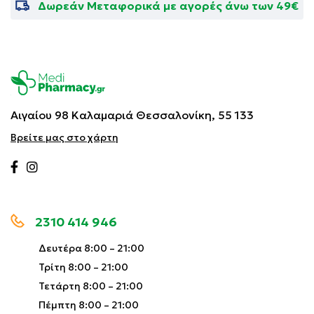
Δωρεάν Μεταφορικά με αγορές άνω των 49€
CHROMIUM OXIDE GREENS, CI 77289/CHROMIUM
HYDROXIDE GREEN, CI 77491/IRON OXIDES, CI
77492/IRON OXIDES, CI 77499/IRON OXIDES, CI
77510/FERRIC AMMONIUM FERROCYANIDE/FERRIC
FERROCYANIDE, CI 77742/MANGANESE VIOLET, CI
77891/TITANIUM DIOXIDE.
Αιγαίου 98 Καλαμαριά
Θεσσαλονίκη, 55 133
Βρείτε μας στο χάρτη
2310 414 946
Δευτέρα 8:00 – 21:00
Τρίτη 8:00 – 21:00
Τετάρτη 8:00 – 21:00
Πέμπτη 8:00 – 21:00