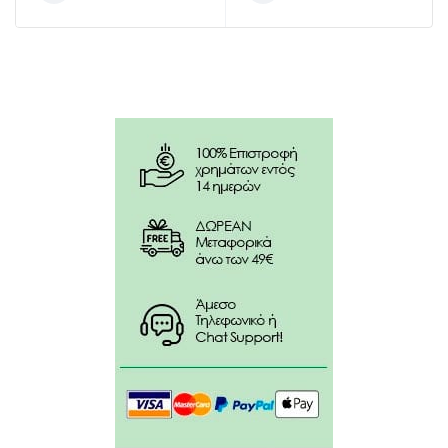
Περιέχει αμυγδαλέλαιο που ενισχύει την
ελαστικότητα των νυχιών και βελτιώνει την υφή
τους.
Το χρώμα διαρκεί έως και 10 ημέρες, διατηρώντας
λείο φινίρισμα και λάμψη.
Αμυγδαλέλαιο: Το αμυγδαλέλαιο παρέχει βαθιά
ενυδάτωση στα νύχια και την επιδερμίδα γύρω τους,
βοηθά στην ενίσχυση των νυχιών καθιστώντας τα
λιγότερο εύθραυστα, είναι πλούσιο σε βιταμίνες και
λιπαρά οξέα που θρέφουν τα νύχια και προάγουν την
υγιή ανάπτυξή τους, και διαθέτει αντιφλεγμονώδεις
ιδιότητες που καταπραΰνουν τον ερεθισμό και τη
φλεγμονή στην περιοχή γύρω από τα νύχια.
Αμινοξέα Σιταριού: Τα αμινοξέα σιταριού βελτιώνουν
την αντοχή και την ελαστικότητα των νυχιών,
βοηθούν στη διατήρηση της υγρασίας στα νύχια