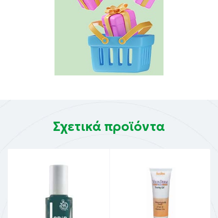
συμβάλλουν στην υγιή ανάπτυξη των νυχιών, και
παρέχουν θρεπτικά συστατικά που ενισχύουν τη
συνολική υγεία των νυχιών.
Οδηγίες χρήσης:
Εφαρμόστε μια στρώση base coat.
Απλώστε 2 στρώσεις χρώματος, αφήνοντας να
στεγνώσει η κάθε μια για 2-3 λεπτά.
Ολοκληρώστε με το gel top coat.
Σχετικά προϊόντα
Συστατικά:
ETHYL ACETATE, BUTYL ACETATE, NITROCELLULOSE,
POLYESTER-23, ACETYL TRIBUTYL CITRATE,
ISOPROPYL ALCOHOL, STEARALKONIUM BENTONITE,
STYRENE/ACRYLATES COPOLYMER, ADIPIC