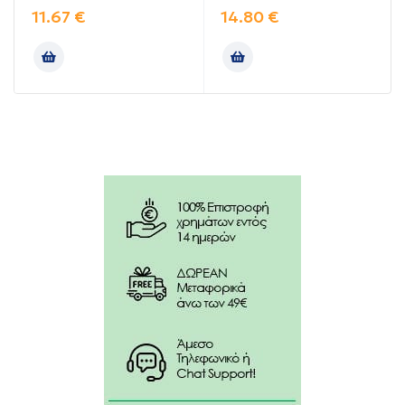
Η βιταμίνη Β6:
11.67
€
14.80
€
Προάγει τον σχηματισμό των ερυθρών
αιμοσφαιρίων.
Βοηθά στην ομαλή λειτουργία του νευρικού
συστήματος και του εγκεφάλου.
Συμβάλλει στη σύνθεση των RNA, DNA.
Εμποδίζει τον σχηματισμό της τοξικής ουσίας
ομοκυστεΐνης, που έχει ενοχοποιηθεί για την
ανάπτυξη καρδιαγγειακών νοσημάτων.
Οδηγίες χρήσης:
1 δισκίο την ημέρα.
Συστήνεται να λαμβάνεται μετά το γεύμα.