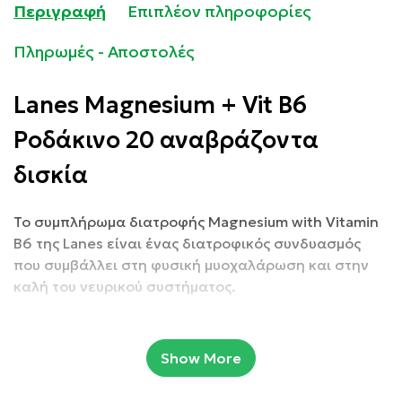
Περιγραφή
Επιπλέον πληροφορίες
Πληρωμές - Αποστολές
Lanes Magnesium + Vit B6
Ροδάκινο 20 αναβράζοντα
δισκία
Το συμπλήρωμα διατροφής Magnesium with Vitamin
B6 της Lanes είναι ένας διατροφικός συνδυασμός
που συμβάλλει στη φυσική μυοχαλάρωση και στην
καλή του νευρικού συστήματος.
Κατάλληλο για χορτοφάγους.
Show More
Συσκευασία: 20 αναβράζοντα δισκία.