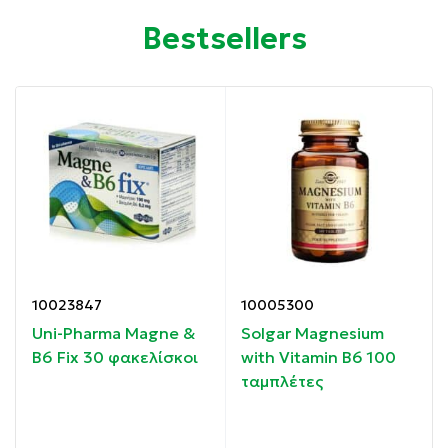
Ιδιότητες:
Bestsellers
Το μαγνήσιο συμβάλλει:
στη μείωση της κούρασης και της κόπωσης.
στην ισορροπία των ηλεκτρολυτών.
στη φυσιολογική λειτουργία των μεταβολικών
διεργασιών που αποσκοπούν στην παραγωγή
ενέργειας, στη φυσιολογική λειτουργία του νευρικού
συστήματος.
10023847
10005300
Uni-Pharma Magne &
Solgar Magnesium
στη φυσιολογική ψυχολογική λειτουργία.
B6 Fix 30 φακελίσκοι
with Vitamin B6 100
ταμπλέτες
στη διατήρηση της φυσιολογικής κατάστασης των
οστών και των δοντιών.