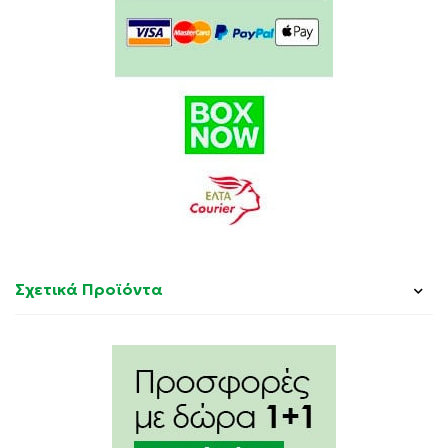
Συστατικά:
Κιτρικό οξύ, ανθρακικό μαγνήσιο, όξινο ανθρακικό
νάτριο, σορβιτόλη, άρωμα ροδάκινο, σκόνη τεύτλων,
ασπαρτάμη, ακεσουλφάμη Κ, ριβοφλαβίνη, βιταμίνη
Β6.
Χωρίς γλουτένη και ζάχαρη.
Σχετικά Προϊόντα