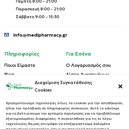
Πέμπτη 8:00 – 21:00
Παρασκευή 8:00 – 21:00
Σάββατο 9:00 – 15:30
info@medipharmacy.gr
Πληροφορίες
Για Εσένα
Ποιοι Είμαστε
Ο Λογαριασμός σου
Blog
Λίστα Αγαπημένων
Διαχείριση Συγκατάθεσης
Επικοινωνία
Οι Παραγγελίες σου
Cookies
Έλεγχος Παραγγελίας
Όροι Χρήσης
Κέρδισε Κουπόνι
Χρησιμοποιούμε τεχνολογίες όπως τα cookies για την αποθήκευση
Έκπτωσης
ή/και την πρόσβαση σε πληροφορίες συσκευών. Αυτό το κάνουμε
Πολιτική Απορρήτου
για να βελτιώσουμε την εμπειρία περιήγησης και να προβάλλουμε
Τρόποι Αποστολής
εξατομικευμένες διαφημίσεις. Η συγκατάθεση για τις εν λόγω
τεχνολογίες θα μας επιτρέψει να επεξεργαστούμε δεδομένα
Τρόποι Πληρωμής
προσωπικού χαρακτήρα, όπως συμπεριφορά περιήγησης ή