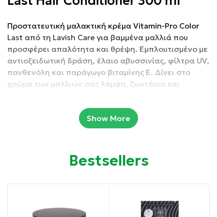
Last Hair Conditioner 300 ml
Προστατευτική μαλακτική κρέμα Vitamin-Pro Color
Last από τη Lavish Care για βαμμένα μαλλιά που
προσφέρει απαλότητα και θρέψη. Εμπλουτισμένο με
αντιοξειδωτική δράση, έλαιο αβυσσινίας, φίλτρα UV,
πανθενόλη και παράγωγο βιταμίνης Ε. Δίνει στο
χρώμα των μαλλιών σας λάμψη, ζωντάνια και
προστασία.
Show More
Συσκευασία 300ml
Οδηγίες χρήσης:
Bestsellers
Εφαρμόστε το Vitamin-Pro Color Last Conditioner σε
βρεγμένα μαλλιά και γαλακτωματοποιήστε.
Ξεπλύνετε καλά. Σε περίπτωση επαφής με τα μάτια,
ξεπλύνετε αμέσως.