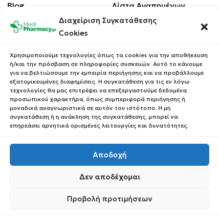
Blog
Λίστα Αγαπημένων
Διαχείριση Συγκατάθεσης
Επικοινωνία
Οι Παραγγελίες σου
Cookies
Έλεγχος Παραγγελίας
Όροι Χρήσης
Κέρδισε Κουπόνι
Χρησιμοποιούμε τεχνολογίες όπως τα cookies για την αποθήκευση
Έκπτωσης
Πολιτική Απορρήτου
ή/και την πρόσβαση σε πληροφορίες συσκευών. Αυτό το κάνουμε
για να βελτιώσουμε την εμπειρία περιήγησης και να προβάλλουμε
Τρόποι Αποστολής
εξατομικευμένες διαφημίσεις. Η συγκατάθεση για τις εν λόγω
τεχνολογίες θα μας επιτρέψει να επεξεργαστούμε δεδομένα
Τρόποι Πληρωμής
προσωπικού χαρακτήρα, όπως συμπεριφορά περιήγησης ή
μοναδικά αναγνωριστικά σε αυτόν τον ιστότοπο. Η μη
Επιστροφές Προϊόντων
συγκατάθεση ή η ανάκληση της συγκατάθεσης, μπορεί να
επηρεάσει αρνητικά ορισμένες λειτουργίες και δυνατότητες.
Αποδοχή
Copyright © 2023 Medipharmacy. All Rights Reserved
Δεν αποδέχομαι
Προβολή προτιμήσεων
0