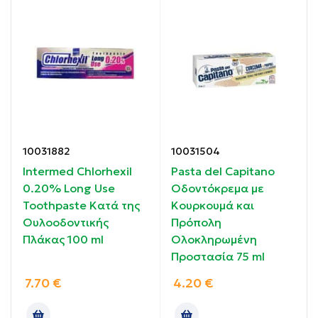
Ιδιότητες:
Έχει καταπραϋντικές & επουλωτικές ιδιότητες.
Προσφέρει δροσερή αναπνοή.
Αναζωογονεί την περιοχή του στοματικού
10031882
10031504
βλεννογόνου, χωρίς μενθόλη & τα παράγωγά της.
Intermed Chlorhexil
Pasta del Capitano
0.20% Long Use
Οδοντόκρεμα με
Έχει ευχάριστη & μοναδική γεύση μαστίχας που
Toothpaste Κατά της
Κουρκουμά και
διαρκεί.
Ουλοοδοντικής
Πρόπολη
Πλάκας 100 ml
Ολοκληρωμένη
Οδηγίες χρήσης:
Προστασία 75 ml
7.70
€
4.20
€
Βουρτσίζετε τα δόντια σας 3 φορές την ημέρα , μετά
το φαγητό, για τουλάχιστον δύο λεπτά.