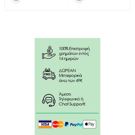
Συστατικά:
Μαστίχα Χίου (αιθέριο έλαιο & υδατικό εκχύλισμα).
Εκχύλισμα Αλπικού Ρόδου.
Ξυλιτόλη.