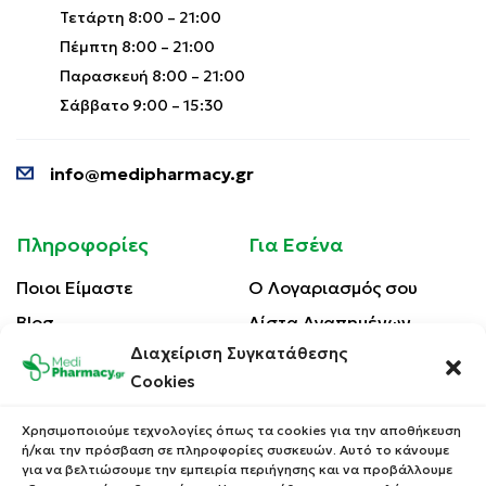
Τετάρτη 8:00 – 21:00
Πέμπτη 8:00 – 21:00
Παρασκευή 8:00 – 21:00
Σάββατο 9:00 – 15:30
info@medipharmacy.gr
Πληροφορίες
Για Εσένα
Ποιοι Είμαστε
Ο Λογαριασμός σου
Blog
Λίστα Αγαπημένων
Διαχείριση Συγκατάθεσης
Επικοινωνία
Οι Παραγγελίες σου
Cookies
Έλεγχος Παραγγελίας
Όροι Χρήσης
Κέρδισε Κουπόνι
Χρησιμοποιούμε τεχνολογίες όπως τα cookies για την αποθήκευση
Έκπτωσης
ή/και την πρόσβαση σε πληροφορίες συσκευών. Αυτό το κάνουμε
Πολιτική Απορρήτου
για να βελτιώσουμε την εμπειρία περιήγησης και να προβάλλουμε