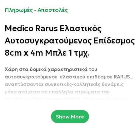
Πληρωμές - Αποστολές
Medico Rarus Ελαστικός
Αυτοσυγκρατούμενος Επίδεσμος
8cm x 4m Μπλε 1 τμχ.
Χάρη στα δομικά χαρακτηριστικά του
αυτοσυγκρατούμενου ελαστικού επιδέσμου RARUS ,
αναπτύσσονται συνεκτικές-κολλητικές δυνάμεις
μόνο ανάμεσα σε επάλληλα στρώματα του
επιδέσμου. Έτσι προσκολλάται στον εαυτό του και
όχι στο δέρμα.
Show More
Είναι ιδανικός επίδεσμος για κάθε είδους στήριξη,
για στερέωση επιθεμάτων πληγών ή γαζών, για την
ακινητοποίηση ως νάρθηκας και ως προστατευτικός