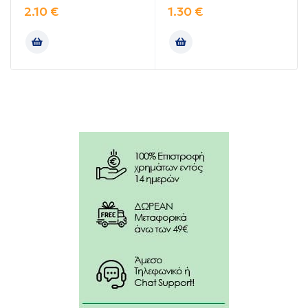
2.10
€
1.30
€
Με λίγες μόνο περιστροφές διασφαλίζεται ασφαλής
και μόνιμη στερέωση και λόγω της ελαστικότητάς
του είναι κατάλληλος για όλα τα σημεία του σώματος
και κυρίως για αρθρώσεις ή καμπύλα μέρη.
Συστατικά:
Είναι απαλλαγμένο κόλλας.
Χωρίς latex