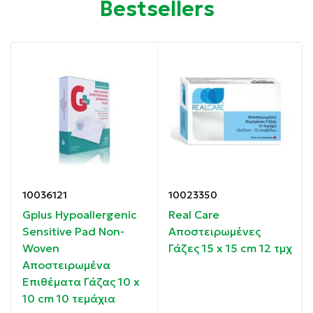
Bestsellers
επίδεσμος.
Διαστάσεις: 8cm x 4m
Συσκευασία: 1 τεμάχιο
Ιδιότητες:
O αισθητά μικρότερος όγκος του μετά την περίδεση,
τον καθιστά ιδανικό για χρήση σε σημεία του
σώματος κάτω από τα ρούχα ή μέσα από τα
10036121
10023350
παπούτσια.
Gplus Hypoallergenic
Real Care
Sensitive Pad Non-
Αποστειρωμένες
Αφήνει το δέρμα να αναπνέει, χωρίς να κολλά
Woven
Γάζες 15 x 15 cm 12 τμχ
επάνω του.
Αποστειρωμένα
Επιθέματα Γάζας 10 x
Οδηγίες χρήσης:
10 cm 10 τεμάχια