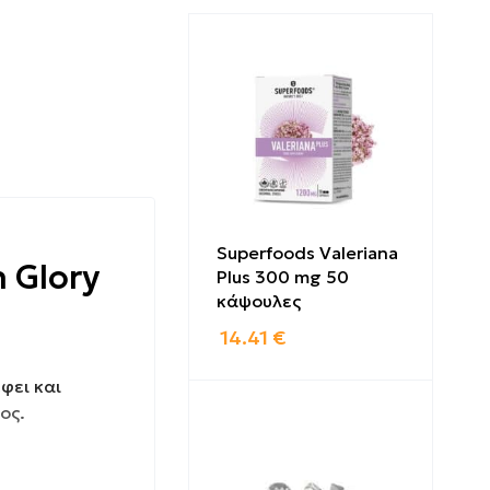
Superfoods Valeriana
n Glory
Plus 300 mg 50
κάψουλες
14.41
€
έφει και
ος.