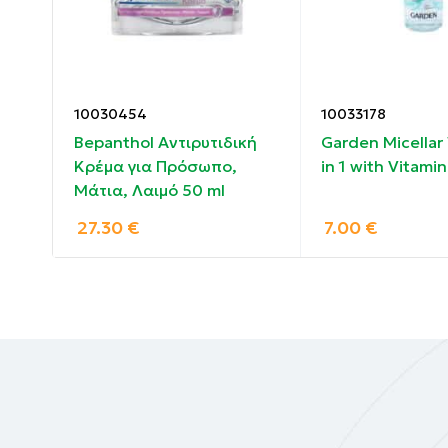
Συστατικά:
Helianthus Annuus Seed Oil, Glycerin, Polyg
Rhamnoides Fruit Oil*, Aqua, Sodium Ascorby
10030454
10033178
Sodium Benzoate, Potassium Sorbate, Parfum, C
Bepanthol Αντιρυτιδική
Garden Micellar
Κρέμα για Πρόσωπο,
in 1 with Vitami
Μάτια, Λαιμό 50 ml
27.30
€
7.00
€