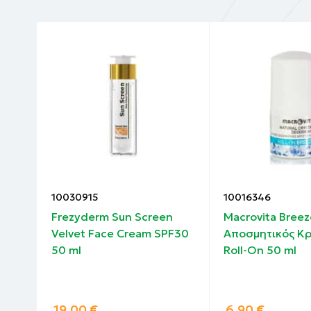
10030915
10016346
Frezyderm Sun Screen
Macrovita Bree
l
Velvet Face Cream SPF30
Αποσμητικός Κ
50 ml
Roll-On 50 ml
19.00
€
6.90
€