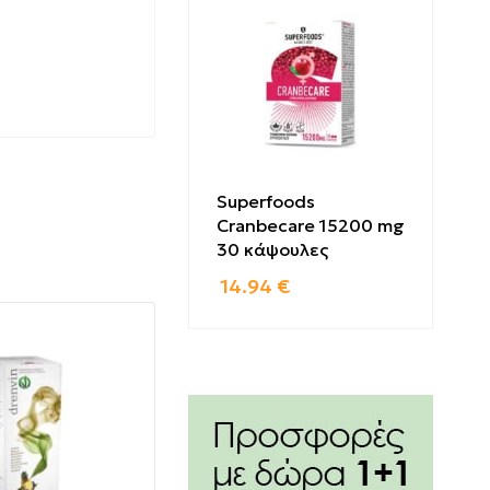
ου άγχους
Superfoods
Cranbecare 15200 mg
 έντονης
30 κάψουλες
14.94
€