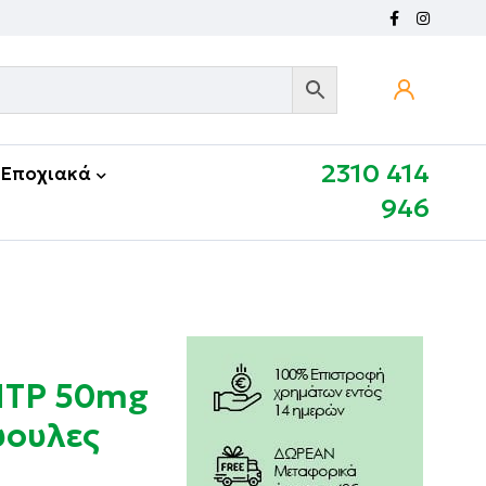
2310 414
Εποχιακά
946
HTP 50mg
ψουλες