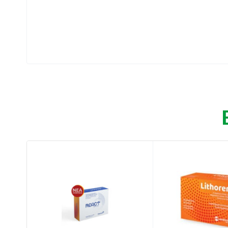
Ιδιότητες:
Υποστηρίζει τη θετική διάθεση και ευεξία.
Χρησιμοποιείται, κυρίως, για τη ρύθμιση τ
και της κατάθλιψης.
Προωθεί ένα βαθύ και ξεκούραστο ύπνο.
Δίνει τη δυνατότητα στους αθλητές να χαλα
προπόνησης.
Οδηγίες χρήσης:
1 κάψουλα ημερησίως, κατά προτίμηση με ά
Συστατικά: