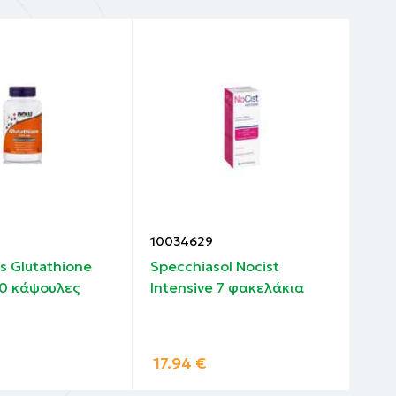
10034629
100
 Glutathione
Specchiasol Nocist
Pow
0 κάψουλες
Intensive 7 φακελάκια
Ran
mg 
17.94
€
14