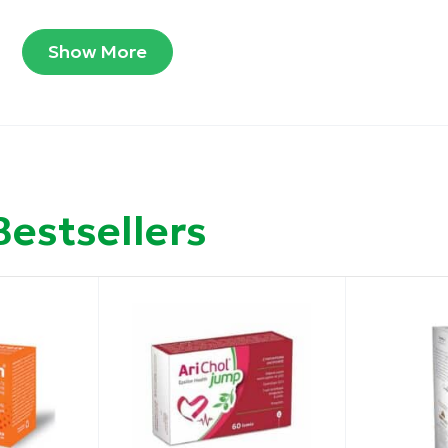
Show More
ου Κιρκάδιου ρυθμού του σώματος και την αντιμετώπιση τ
Bestsellers
ρώσουν και να μειώσουν το στρες κατά τη διάρκεια μίας
δειο στομάχι κατά τον ύπνο.