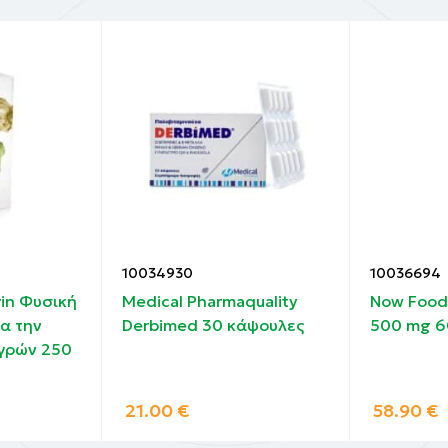
10034930
10036694
vin Φυσική
Medical Pharmaquality
Now Foods
α την
Derbimed 30 κάψουλες
500 mg 6
γρών 250
21.00
€
58.90
€