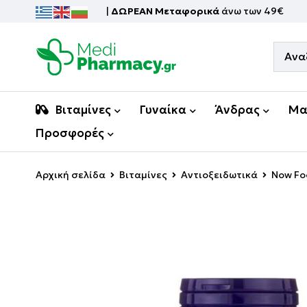
|
ΔΩΡΕΑΝ Μεταφορικά
άνω των 49€
Βιταμίνες
Γυναίκα
Άνδρας
Μα
Προσφορές
Αρχική σελίδα
Βιταμίνες
Αντιοξειδωτικά
Now Fo