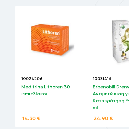
10024206
10031416
num
Meditrina Lithoren 30
Erbenobili Dren
400
φακελίσκοι
Αντιμετώπιση γι
Κατακράτηση Υ
ml
14.30
€
24.90
€