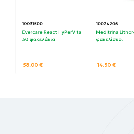
1 φυτική κάψουλα αποδίδει κατά μέσο όρο:
5-HTP (5-hydroxytryptophan) (from Griffonia 
10031500
10024206
Άλλα συστατικά: Rice Flour and Hypromellose
10 ml
Evercare React HyPerVital
Meditrina Litho
30 φακελάκια
φακελίσκοι
Χωρίς GMO, σόγια, λακτόζη, αυγό, γλουτέν
58.00
€
14.30
€