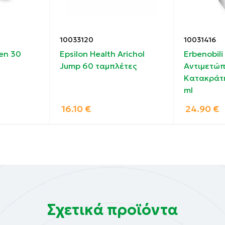
simplicifolia Extract) (Seed) 50 mg.
10033120
10031416
 (cellulose capsule).
ren 30
Epsilon Health Arichol
Erbenobili
Jump 60 ταμπλέτες
Αντιμετώπ
η, ξηρούς καρπούς
Κατακράτ
ml
16.10
€
24.90
€
Σχετικά προϊόντα