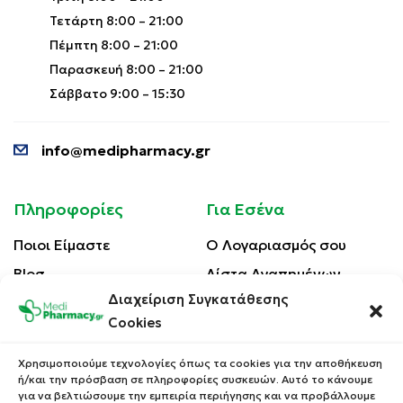
Τετάρτη 8:00 – 21:00
Πέμπτη 8:00 – 21:00
Παρασκευή 8:00 – 21:00
Σάββατο 9:00 – 15:30
info@medipharmacy.gr
Πληροφορίες
Για Εσένα
Ποιοι Είμαστε
Ο Λογαριασμός σου
Blog
Λίστα Αγαπημένων
Διαχείριση Συγκατάθεσης
Επικοινωνία
Οι Παραγγελίες σου
Cookies
Έλεγχος Παραγγελίας
Όροι Χρήσης
Κέρδισε Κουπόνι
Χρησιμοποιούμε τεχνολογίες όπως τα cookies για την αποθήκευση
Έκπτωσης
ή/και την πρόσβαση σε πληροφορίες συσκευών. Αυτό το κάνουμε
Πολιτική Απορρήτου
για να βελτιώσουμε την εμπειρία περιήγησης και να προβάλλουμε