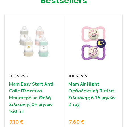
Bestsellers
Ο λεπτότερος και στενότερος λαιμός της θηλής
μειώνει την πίεση στη γνάθο και τα δόντια.
Με ανθεκτική, επαναχρησιμοποιούμενη θήκη
μεταφοράς.
Για βρέφη 18-36 μηνών.
Χωρίς BPA.
Οδηγίες χρήσης:
Για 18-36 μηνών.
10031295
10031285
Mam Easy Start Anti-
Mam Air Night
Συστατικά:
Colic Πλαστικό
Ορθοδοντική Πιπίλα
Μπιμπερό με Θηλή
Σιλικόνης 6-16 μηνών
Σιλικόνης, χωρίς BPA.
Σιλικόνης 0+ μηνών
2 τμχ
160 ml
7.10
€
7.60
€