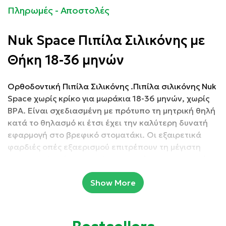
Πληρωμές - Αποστολές
Nuk Space Πιπίλα Σιλικόνης με
Θήκη 18-36 μηνών
Ορθοδοντική Πιπίλα Σιλικόνης .Πιπίλα σιλικόνης Nuk
Space χωρίς κρίκο για μωράκια 18-36 μηνών, χωρίς
BPA. Είναι σχεδιασμένη με πρότυπο τη μητρική θηλή
κατά το θηλασμό κι έτσι έχει την καλύτερη δυνατή
εφαρμογή στο βρεφικό στοματάκι. Οι εξαιρετικά
φαρδιές οπές εξαερισμού επιτρέπουν τη μέγιστη
κυκλοφορία αέρα κι αφήνουν το δέρμα να αναπνέει.
Show More
Συσκευασία: 1 τμχ
Ιδιότητες: