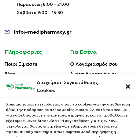
Παρασκευή 8:00 – 21:00
Σάββατο 9:00 – 15:30
info@medipharmacy.gr
Πληροφορίες
Για Εσένα
Ποιοι Είμαστε
Ο Λογαριασμός σου
Blog
Λίστα Αγαπημένων
Διαχείριση Συγκατάθεσης
Επικοινωνία
Οι Παραγγελίες σου
Cookies
Έλεγχος Παραγγελίας
Όροι Χρήσης
Κέρδισε Κουπόνι
Χρησιμοποιούμε τεχνολογίες όπως τα cookies για την αποθήκευση
Έκπτωσης
ή/και την πρόσβαση σε πληροφορίες συσκευών. Αυτό το κάνουμε
Πολιτική Απορρήτου
για να βελτιώσουμε την εμπειρία περιήγησης και να προβάλλουμε
Τρόποι Αποστολής
εξατομικευμένες διαφημίσεις. Η συγκατάθεση για τις εν λόγω
τεχνολογίες θα μας επιτρέψει να επεξεργαστούμε δεδομένα
Τρόποι Πληρωμής
προσωπικού χαρακτήρα, όπως συμπεριφορά περιήγησης ή