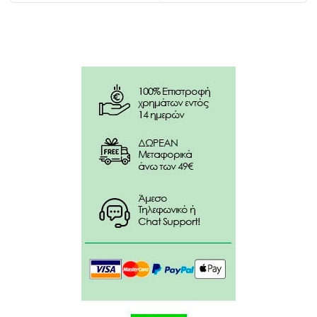
Συστατικά:
Στρογγυλή κεφαλή βουρτσίσματος με ιδανικό
μέγεθος για τα μικρά στοματάκια.
Απαλή στα ούλα με πολύ μαλακές ίνες.