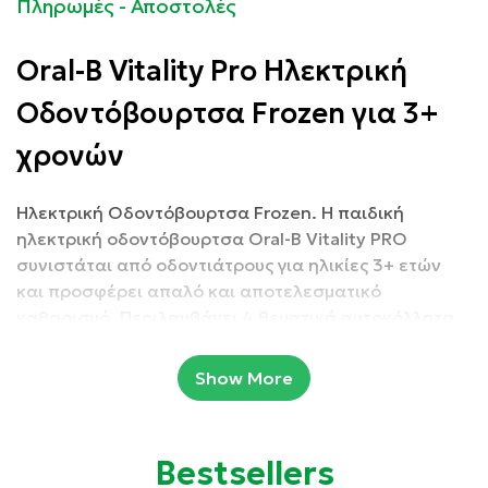
Πληρωμές - Αποστολές
Oral-B Vitality Pro Ηλεκτρική
Οδοντόβουρτσα Frozen για 3+
χρονών
Ηλεκτρική Οδοντόβουρτσα Frozen. Η παιδική
ηλεκτρική οδοντόβουρτσα Oral-B Vitality PRO
συνιστάται από οδοντιάτρους για ηλικίες 3+ ετών
και προσφέρει απαλό και αποτελεσματικό
καθαρισμό. Περιλαμβάνει 4 θεματικά αυτοκόλλητα
για διακόσμηση της λαβής.
Show More
Είναι συμβατή με όλες τις λαβές Oral-B, εκτός από τις
Oral-B Pulsonic & iO.
Bestsellers
Συσκευασία: 1 τμχ