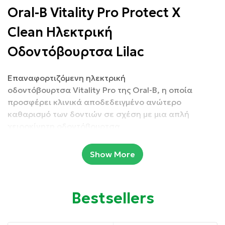
Oral-B Vitality Pro Protect X
Clean Ηλεκτρική
Οδοντόβουρτσα Lilac
Επαναφορτιζόμενη ηλεκτρική
οδοντόβουρτσα Vitality Pro της Oral-B, η οποία
προσφέρει κλινικά αποδεδειγμένο ανώτερο
καθαρισμό των δοντιών σε σχέση με μια απλή
χειροκίνητη οδοντόβουρτσα.
Οι χρήστες που την έχουν αγοράσει την ξεχωρίζουν
Show More
κυρίως γιατί είναι βολική στη χρήση και βρίσκεις
εύκολα ανταλλακτικά.
Bestsellers
Συσκευασία:
1 x Επαναφορτιζόμενη λαβή ηλεκτρικής