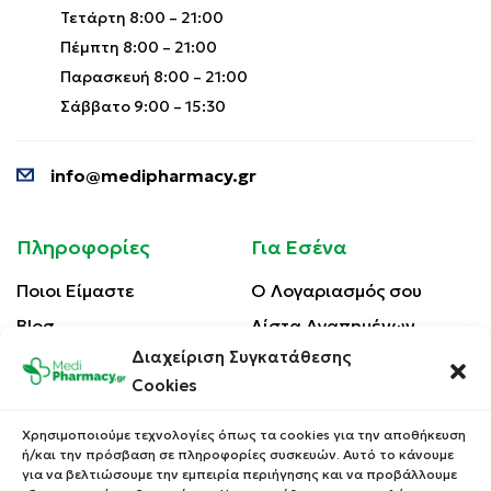
Τετάρτη 8:00 – 21:00
Πέμπτη 8:00 – 21:00
Παρασκευή 8:00 – 21:00
Σάββατο 9:00 – 15:30
info@medipharmacy.gr
Πληροφορίες
Για Εσένα
Ποιοι Είμαστε
Ο Λογαριασμός σου
Blog
Λίστα Αγαπημένων
Διαχείριση Συγκατάθεσης
Επικοινωνία
Οι Παραγγελίες σου
Cookies
Έλεγχος Παραγγελίας
Όροι Χρήσης
Κέρδισε Κουπόνι
Χρησιμοποιούμε τεχνολογίες όπως τα cookies για την αποθήκευση
Έκπτωσης
ή/και την πρόσβαση σε πληροφορίες συσκευών. Αυτό το κάνουμε
Πολιτική Απορρήτου
για να βελτιώσουμε την εμπειρία περιήγησης και να προβάλλουμε