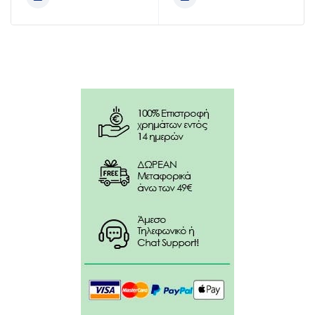
2D τεχνολογία καθαρισμού: ταλάντωση και
περιστροφή για έως και 100% περισσότερη
αφαίρεση πλάκας σε σχέση με μια χειροκίνητη
οδοντόβουρτσα.
Στρογγυλή κεφαλή βουρτσίσματος που περιβάλλει
κάθε δόντι για βαθύ καθαρισμό, ενώ ταυτόχρονα
είναι απαλή με τα ούλα.
Ίνες κεφαλής βουρτσίσματος που αλλάζουν χρώμα
(από πράσινο σε κίτρινο), υποδεικνύοντας την
ανάγκη αλλαγής της κεφαλής.
Αδιάβροχη λαβή.
Οδηγίες χρήσης:
Βρέξτε την κεφαλή της οδοντόβουρτσας και