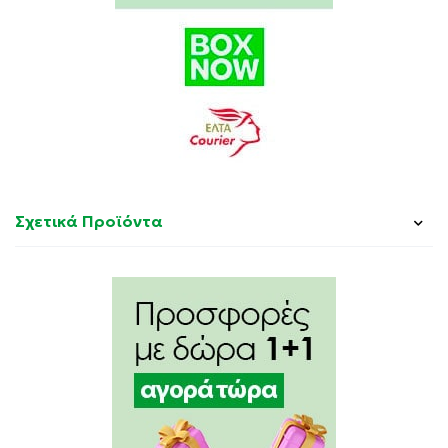
απλώστε την οδοντόκρεμα. Τοποθετήστε την
οδοντόβουρτσα στο στόμα και ενεργοποιήστε την.
Οδηγήστε την κεφαλή της οδοντόβουρτσας με αργές
κινήσεις από δόντι σε δόντι. Κρατήστε την κεφαλή
της οδοντόβουρτσας στην επιφάνεια κάθε δοντιού
για κάποια δευτερόλεπτα. Βουρτσίστε τα ούλα όπως
και τα δόντια, πρώτα τις εξωτερικές, μετά τις
εσωτερικές, και τέλος τις μασητικές επιφάνειες.
Σχετικά Προϊόντα