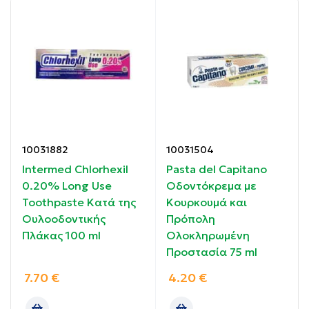
Ιδιότητες:
Βοηθά στην πρόληψη & αποκατάσταση των ούλων
που αιμορραγούν .
Απομακρύνει τη βακτηριακή πλάκα.
Ενισχύει τη σύνδεση μεταξύ ούλων και δοντιών.
Οδηγίες χρήσης:
10031882
10031504
Intermed Chlorhexil
Pasta del Capitano
Βουρτσίστε δύο φορές την ημέρα και όχι
0.20% Long Use
Οδοντόκρεμα με
περισσότερο από τρεις φορές ελαχιστοποιώντας
Toothpaste Κατά της
Κουρκουμά και
την κατάποση και ξεπλύνετε.
Ουλοοδοντικής
Πρόπολη
Πλάκας 100 ml
Ολοκληρωμένη
Συστατικά:
Προστασία 75 ml
Sodium Bicarbonate, Aqua, Glycerin, Cocamidopropyl
7.70
€
4.20
€
Betaine, Aroma, Xanthan Gum, Sodium Saccharin,