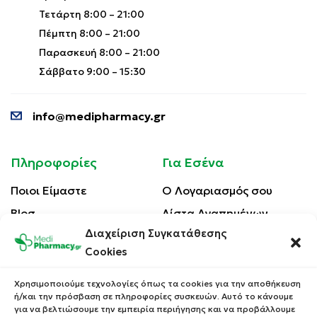
Τετάρτη 8:00 – 21:00
Πέμπτη 8:00 – 21:00
Παρασκευή 8:00 – 21:00
Σάββατο 9:00 – 15:30
info@medipharmacy.gr
Πληροφορίες
Για Εσένα
Ποιοι Είμαστε
Ο Λογαριασμός σου
Blog
Λίστα Αγαπημένων
Διαχείριση Συγκατάθεσης
Επικοινωνία
Οι Παραγγελίες σου
Cookies
Έλεγχος Παραγγελίας
Όροι Χρήσης
Κέρδισε Κουπόνι
Χρησιμοποιούμε τεχνολογίες όπως τα cookies για την αποθήκευση
Έκπτωσης
ή/και την πρόσβαση σε πληροφορίες συσκευών. Αυτό το κάνουμε
Πολιτική Απορρήτου
για να βελτιώσουμε την εμπειρία περιήγησης και να προβάλλουμε