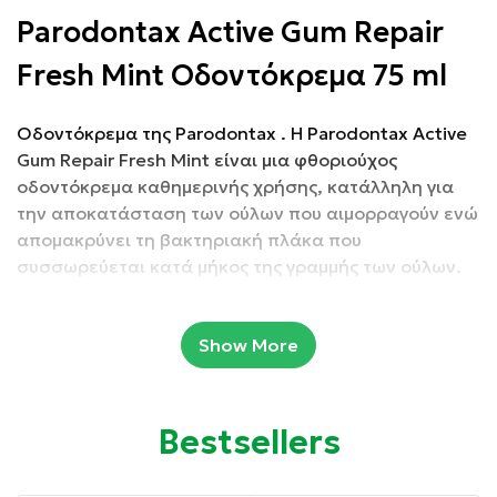
Parodontax Active Gum Repair
Fresh Mint Οδοντόκρεμα 75 ml
Οδοντόκρεμα της Parodontax . Η Parodontax Active
Gum Repair Fresh Mint είναι μια φθοριούχος
οδοντόκρεμα καθημερινής χρήσης, κατάλληλη για
την αποκατάσταση των ούλων που αιμορραγούν ενώ
απομακρύνει τη βακτηριακή πλάκα που
συσσωρεύεται κατά μήκος της γραμμής των ούλων.
Απομακρύνει ενεργά τη βακτηριακή πλάκα των
ούλων, υποστηρίζοντας τη διαδικασία
Show More
αποκατάστασης των ούλων και ενισχύει τη σύνδεση
μεταξύ δοντιών και ούλων. Τα υγιή ούλα σχηματίζουν
μια σφιχτή σφράγιση γύρω από τα δόντια.
Bestsellers
Συσκευασία: 75 ml