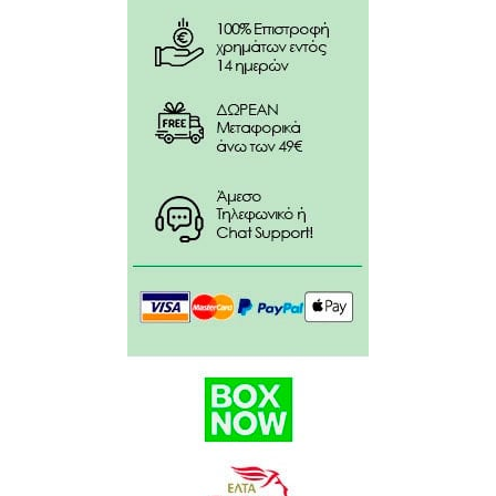
Extract, Hamamelis Virginiana (Witch Hazel) Water,
Helianthus Annuus (Sunflower) Seed Oil, Lanolin,
Panthenol, Paraffinum Liquidum, Parfum, Petrolatum,
Sorbitan Sesquioleate, Talc, Tocopherol.