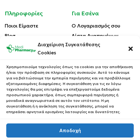
Πληροφορίες
Για Εσένα
Ποιοι Είμαστε
Ο Λογαριασμός σου
Blog
Λίστα Αγαπημένων
Διαχείριση Συγκατάθεσης
Επικοινωνία
Οι Παραγγελίες σου
Cookies
Έλεγχος Παραγγελίας
Όροι Χρήσης
Κέρδισε Κουπόνι
Χρησιμοποιούμε τεχνολογίες όπως τα cookies για την αποθήκευση
Έκπτωσης
ή/και την πρόσβαση σε πληροφορίες συσκευών. Αυτό το κάνουμε
Πολιτική Απορρήτου
για να βελτιώσουμε την εμπειρία περιήγησης και να προβάλλουμε
Τρόποι Αποστολής
εξατομικευμένες διαφημίσεις. Η συγκατάθεση για τις εν λόγω
τεχνολογίες θα μας επιτρέψει να επεξεργαστούμε δεδομένα
Τρόποι Πληρωμής
προσωπικού χαρακτήρα, όπως συμπεριφορά περιήγησης ή
μοναδικά αναγνωριστικά σε αυτόν τον ιστότοπο. Η μη
Επιστροφές Προϊόντων
συγκατάθεση ή η ανάκληση της συγκατάθεσης, μπορεί να
επηρεάσει αρνητικά ορισμένες λειτουργίες και δυνατότητες.
Αποδοχή