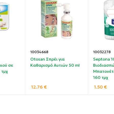
με ουδέτερο σαπούνι και ζεστό νερό.
αναχρησιμοποιήσετε.
10034668
10032278
Otosan Σπρέι για
Septona 
ιού σε
Καθαρισμό Αυτιών 50 ml
Βιοδιασπ
 τμχ
Μπατονέτε
160 τμχ
12.76
€
1.50
€