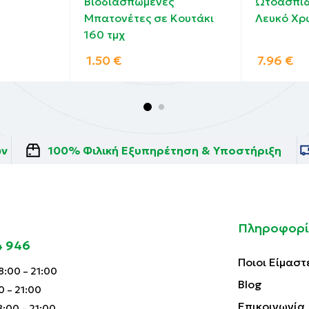
Βιοδιασπώμενες
Ωτοασπίδ
Μπατονέτες σε Κουτάκι
Λευκό Χρ
160 τμχ
1.50
€
7.96
€
ών
100% Φιλική Εξυπηρέτηση & Υποστήριξη
Πληροφορί
4 946
Ποιοι Είμαστ
:00 – 21:00
Blog
0 – 21:00
Επικοινωνία
:00 – 21:00