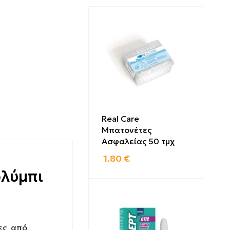
Real Care
Μπατονέτες
Ασφαλείας 50 τμχ
1.80
€
ολύμπι
νες από