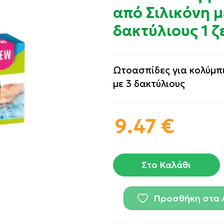
από Σιλικόνη μ
δακτύλιους 1 ζ
Ωτοασπίδες για κολύμπι
με 3 δακτύλιους
9.47
€
Στο Καλάθι
Προσθήκη στα 