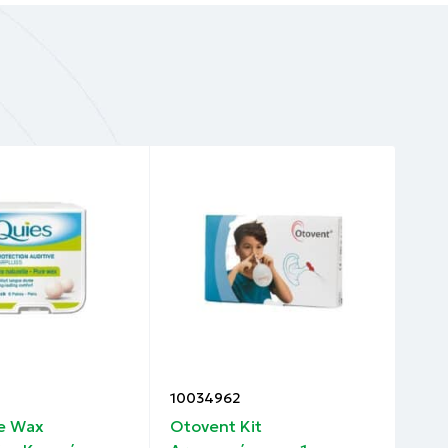
10034962
100
re Wax
Otovent Kit
Int