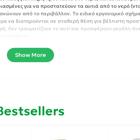
ιασμένες για να προστατεύουν τα αυτιά από το νερό (ντ
μονώνουν από το περιβάλλον. Το ειδικό εργονομικό σχήμα
σμα να διατηρούνται σε σταθερή θέση για βέλτιστη προσ
ή, δεν τραυματίζουν το αυτί και προσφέρουν μεγάλη άν
ια κολύμβηση.
Show More
.
Bestsellers
ση περιστροφής, τραβώντας απαλά το λοβό του αυτιού πρ