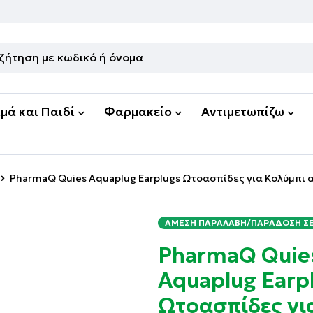
μά και Παιδί
Φαρμακείο
Αντιμετωπίζω
PharmaQ Quies Aquaplug Earplugs Ωτοασπίδες για Κολύμπι απ
ΆΜΕΣΗ ΠΑΡΑΛΑΒΉ/ΠΑΡΆΔΟΣΗ ΣΕ 
PharmaQ Quie
Aquaplug Earp
Ωτοασπίδες γι