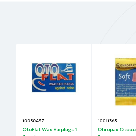
10030457
10011363
 ear
OtoFlat Wax Earplugs 1
Ohropax Ωτοασπ