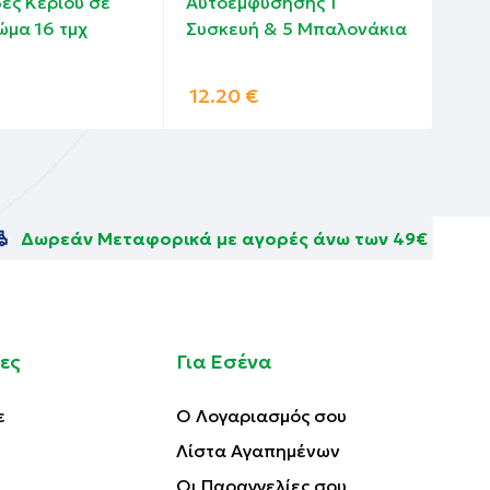
ες Κεριού σε
Αυτοεμφύσησης 1
dro
ώμα 16 τμχ
Συσκευή & 5 Μπαλονάκια
12.20
€
6.
Δωρεάν Μεταφορικά με αγορές άνω των 49€
ες
Για Εσένα
ε
Ο Λογαριασμός σου
Λίστα Αγαπημένων
Οι Παραγγελίες σου