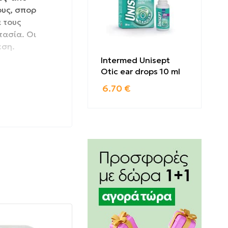
ους, σπορ
 τους
τασία. Οι
εση.
Intermed Unisept
Otic ear drops 10 ml
6.70
€
ος τα πίσω.