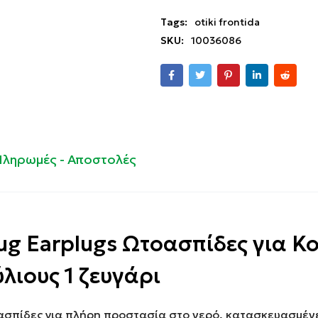
Tags:
otiki frontida
SKU:
10036086
Πληρωμές - Αποστολές
g Earplugs Ωτοασπίδες για Κ
ύλιους 1 ζευγάρι
τοασπίδες για πλήρη προστασία στο νερό, κατασκευασμέ