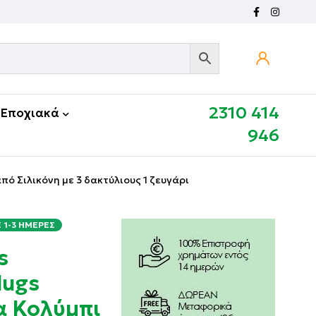
2310 414
Εποχιακά
946
ό Σιλικόνη με 3 δακτύλιους 1 ζευγάρι
1-3 ΗΜΈΡΕΣ
s
lugs
α Κολύμπι