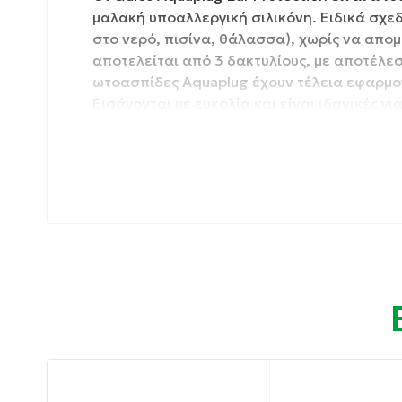
μαλακή υποαλλεργική σιλικόνη. Ειδικά σχεδ
στο νερό, πισίνα, θάλασσα), χωρίς να απο
αποτελείται από 3 δακτυλίους, με αποτέλε
ωτοασπίδες Aquaplug έχουν τέλεια εφαρμογ
Εισάγονται με ευκολία και είναι ιδανικές γ
Ιδιότητες:
Πλήρης προστασία των αυτιών από το νερό
Ιδανικές για μαθήματα κολύμβησης.
Πολλαπλές χρήσεις.
Οδηγίες χρήσης:
Εισάγετε τις ωτοασπίδες με μια μικρή κίνη