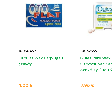
Μετά τη χρήση, καθαρίστε τις ωτοασπίδες 
Αφήστε τις να στεγνώσουν καλά πριν τις ξ
Συστατικά:
Μαλακή και εύκαμπτη σιλικόνη.
10030457
10032359
 ear
OtoFlat Wax Earplugs 1
Quies Pure Wax
ζευγάρι
Ωτοασπίδες Κερ
Λευκό Χρώμα 16
1.00
€
7.96
€