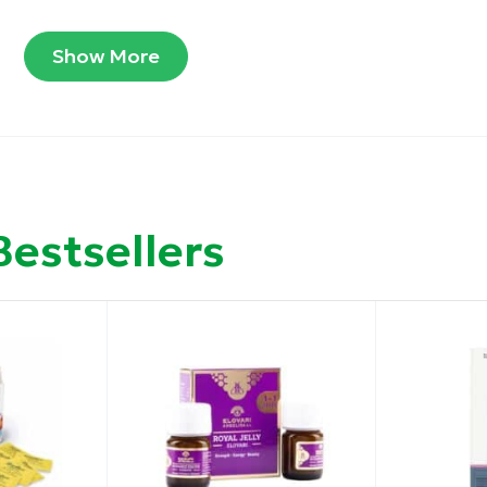
ων ρινικών διόδων.
Show More
ής.
κατά τη διάρκεια του ύπνου και του φαγητού.
Bestsellers
λόγημα, ρινίτιδα και ρινοφαρυγγίτιδα: 2 έως 3 φορές την
ε ρουθούνι.
ί να εμφανιστεί σε περίπτωση ευαισθησίας ή ρινικού ε
οποία δεν βλέπουν και δεν προσεγγίζουν τα παιδιά.