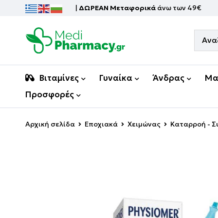
|
ΔΩΡΕΑΝ Μεταφορικά
άνω των 49€
Βιταμίνες
Γυναίκα
Άνδρας
Μα
Προσφορές
Αρχική σελίδα
Εποχιακά
Χειμώνας
Καταρροή - Σ