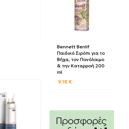
Bennett Benlif
Παιδικό Σιρόπι για το
Βήχα, τον Πονόλαιμο
& την Καταρροή 200
 ημέρα, 1
ml
9.18
€
ρεθισμού.