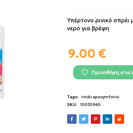
Υπέρτονο ρινικό σπρέι 
νερό για βρέφη
9.00
€
Προσθήκη στα 
Tags:
riniki aposymforisi
SKU:
10035965