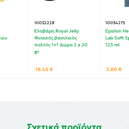
κέντρωση ισοδύναμη με 22 g/l χλωριούχου νατρίου [NaCl]
10032228
10034275
Ελοβάρη Royal Jelly
Epsilon He
κών
Φυσικός βασιλικός
Lab Soft S
πολτός 1+1 Δώρο 2 x 20
125 ml
gr
18.45
€
5.80
€
Σχετικά προϊόντα