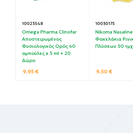
Αδιάλυτο υπέρτονο θαλασσινό νερό (με συγ
Χωρίς χημικά πρόσθετα & συντηρητικά
10023548
10030175
 mg
Omega Pharma Clinofar
Nikoma Nasaline
Αποστειρωμένος
Φακελάκια Ρινι
Φυσιολογικός Ορός 40
Πλύσεων 50 τμχ
αμπούλες x 5 ml + 20
Δώρο
9.95
€
9.50
€