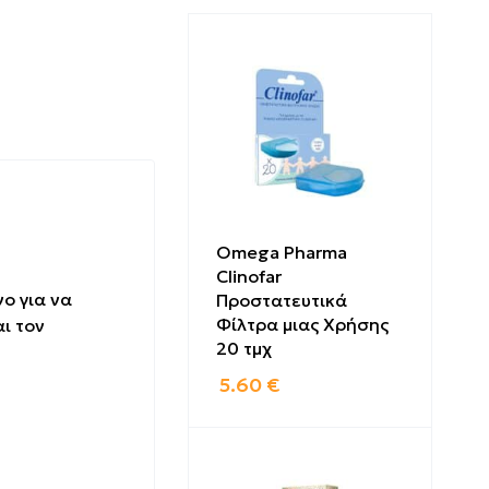
Omega Pharma
Clinofar
ο για να
Προστατευτικά
Φίλτρα μιας Χρήσης
ι τον
20 τμχ
5.60
€