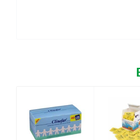
Βοηθάει αποτελεσματικά στον καθαρισμό τ
Συμβάλλει στην αποκατάσταση της αναπνο
Παρέχει ανακούφιση και προσφέρει ευεξία 
Οδηγίες χρήσης:
Για ρινική συμφόρηση που οφείλεται σε κρυο
ψεκασμός για 1 έως 2 δευτερόλεπτα σε κάθ
Μια προσωρινή αίσθηση μουδιάσματος μπορε
Δείτε το φύλλο οδηγιών πριν από τη χρήση.
Προφυλάξεις: Να φυλάσσεται σε θέση, την 
Συστατικά: