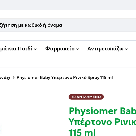
μά και Παιδί
Φαρμακείο
Αντιμετωπίζω
υνάχι
Physiomer Baby Υπέρτονο Ρινικό Spray 115 ml
ΕΞΑΝΤΛΗΜΈΝΟ
Physiomer Ba
Υπέρτονο Ρινι
115 ml