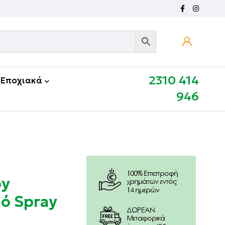
2310 414
Εποχιακά
946
by
κό Spray