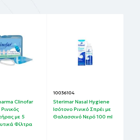
10036104
100
arma Clinofar
Sterimar Nasal Hygiene
Lan
 Ρινικός
Ισότονο Ρινικό Σπρέι με
Πορ
ήρας με 5
Θαλασσινό Νερό 100 ml
ανα
υτικά Φίλτρα