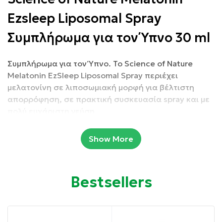
Ezsleep Liposomal Spray
Συμπλήρωμα για τον Ύπνο 30 ml
Συμπλήρωμα για τον Ύπνο. Το Science of Nature
Melatonin EzSleep Liposomal Spray περιέχει
μελατονίνη σε λιποσωμιακή μορφή για βέλτιστη
απορρόφηση, σε πρακτική συσκευασία spray και με
πολύ ευχάριστη γεύση.
Συσκευασία: 30 ml
Show More
Ιδιότητες:
Bestsellers
Bοηθάει στη ρύθμιση του κύκλου ύπνου &
αφύπνισης.