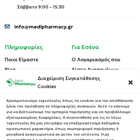
Σάββατο 9:00 – 15:30
info@medipharmacy.gr
Πληροφορίες
Για Εσένα
Ποιοι Είμαστε
Ο Λογαριασμός σου
Blog
Λίστα Αγαπημένων
Διαχείριση Συγκατάθεσης
Επικοινωνία
Οι Παραγγελίες σου
Cookies
Έλεγχος Παραγγελίας
Όροι Χρήσης
Κέρδισε Κουπόνι
Χρησιμοποιούμε τεχνολογίες όπως τα cookies για την αποθήκευση
Έκπτωσης
ή/και την πρόσβαση σε πληροφορίες συσκευών. Αυτό το κάνουμε
Πολιτική Απορρήτου
για να βελτιώσουμε την εμπειρία περιήγησης και να προβάλλουμε
Τρόποι Αποστολής
εξατομικευμένες διαφημίσεις. Η συγκατάθεση για τις εν λόγω
τεχνολογίες θα μας επιτρέψει να επεξεργαστούμε δεδομένα
Τρόποι Πληρωμής
προσωπικού χαρακτήρα, όπως συμπεριφορά περιήγησης ή
μοναδικά αναγνωριστικά σε αυτόν τον ιστότοπο. Η μη
Επιστροφές Προϊόντων
συγκατάθεση ή η ανάκληση της συγκατάθεσης, μπορεί να