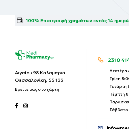
100% Επιστροφή χρημάτων εντός 14 ημερ
2310 41
Δευτέρα 8
Αιγαίου 98 Καλαμαριά
Τρίτη 8:0
Θεσσαλονίκη, 55 133
Τετάρτη 8
Βρείτε μας στο χάρτη
Πέμπτη 8:
Παρασκευ
Σάββατο 9
info@med