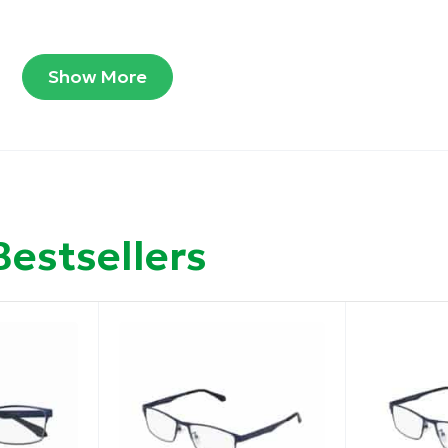
Show More
νεση.
ση για να αποφεύγονται οι γρατζουνιές.
Bestsellers