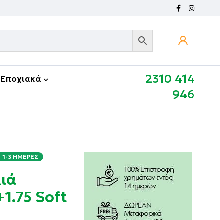
2310 414
Εποχιακά
946
1-3 ΗΜΈΡΕΣ
λιά
1.75 Soft