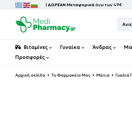
|
ΔΩΡΕΑΝ Μεταφορικά
άνω των 49€
Βιταμίνες
Γυναίκα
Άνδρας
Μα
Προσφορές
Αρχική σελίδα
Το Φαρμακείο Μας
Μάτια
Γυαλιά