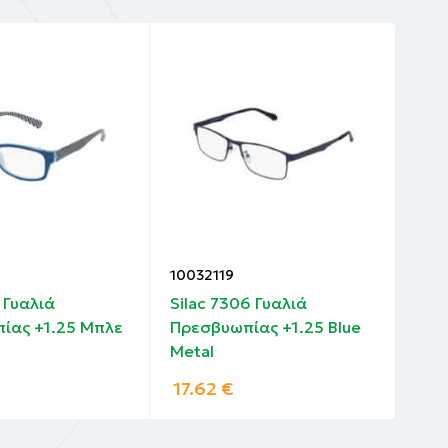
10032119
100
1 Γυαλιά
Silac 7306 Γυαλιά
Sil
ίας +1.25 Μπλε
Πρεσβυωπίας +1.25 Blue
Πρε
Metal
17.62
€
9.