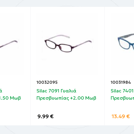
10032095
10031984
ά
Silac 7091 Γυαλιά
Silac 740
1.50 Μωβ
Πρεσβυωπίας +2.00 Μωβ
Πρεσβυωπ
9.99
€
13.49
€