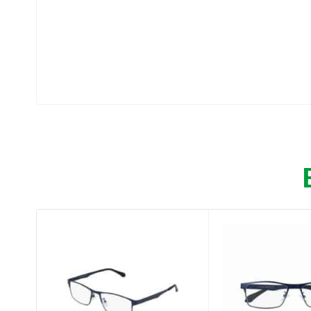
Κατάλληλα για διάβασμα.
Με εύκαμπτους βραχίονες για μεγαλύτερη ά
Φακοί άριστης ποιότητας με ειδική επίστρω
Οδηγίες χρήσης:
Τοποθετήστε τα γυαλιά στα μάτια σας.
Συστατικά:
Πολυανθρακικό.