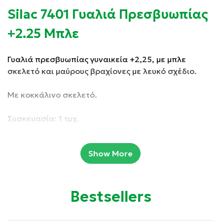
Silac 7401 Γυαλιά Πρεσβυωπίας
+2.25 Μπλε
Γυαλιά πρεσβυωπίας γυναικεία +2,25, με μπλε
σκελετό και μαύρους βραχίονες με λευκό σχέδιο.
Με κοκκάλινο σκελετό.
Συσκευασία: 1 τμχ.
Ιδιότητες:
Show More
Κατάλληλα για πρεσβυωπία.
Κατάλληλα για διάβασμα.
Bestsellers
Με εύκαμπτους βραχίονες για μεγαλύτερη άνεση.