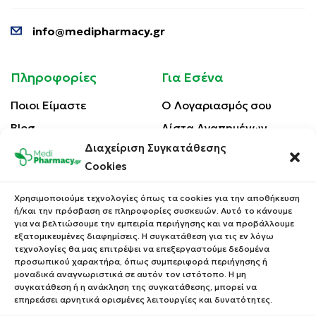
info@medipharmacy.gr
Πληροφορίες
Για Εσένα
Ποιοι Είμαστε
Ο Λογαριασμός σου
Blog
Λίστα Αγαπημένων
Διαχείριση Συγκατάθεσης
Επικοινωνία
Οι Παραγγελίες σου
Cookies
Έλεγχος Παραγγελίας
Όροι Χρήσης
Κέρδισε Κουπόνι
Χρησιμοποιούμε τεχνολογίες όπως τα cookies για την αποθήκευση
Έκπτωσης
ή/και την πρόσβαση σε πληροφορίες συσκευών. Αυτό το κάνουμε
Πολιτική Απορρήτου
για να βελτιώσουμε την εμπειρία περιήγησης και να προβάλλουμε
Τρόποι Αποστολής
εξατομικευμένες διαφημίσεις. Η συγκατάθεση για τις εν λόγω
τεχνολογίες θα μας επιτρέψει να επεξεργαστούμε δεδομένα
Τρόποι Πληρωμής
προσωπικού χαρακτήρα, όπως συμπεριφορά περιήγησης ή
μοναδικά αναγνωριστικά σε αυτόν τον ιστότοπο. Η μη
Επιστροφές Προϊόντων
συγκατάθεση ή η ανάκληση της συγκατάθεσης, μπορεί να
επηρεάσει αρνητικά ορισμένες λειτουργίες και δυνατότητες.