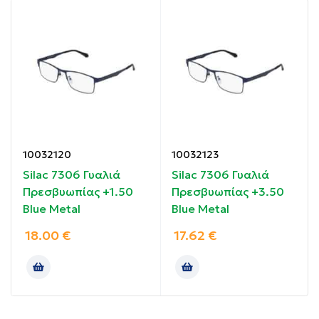
Φακοί άριστης ποιότητας με ειδική επίστρωση για
να αποφεύγονται οι γρατζουνιές.
Οδηγίες χρήσης:
Τοποθετήστε τα γυαλιά στα μάτια σας.
Συστατικά:
10032120
10032123
Σκελετός από πολυανθρακικό.
Silac 7306 Γυαλιά
Silac 7306 Γυαλιά
Πρεσβυωπίας +1.50
Πρεσβυωπίας +3.50
Blue Metal
Blue Metal
18.00
€
17.62
€