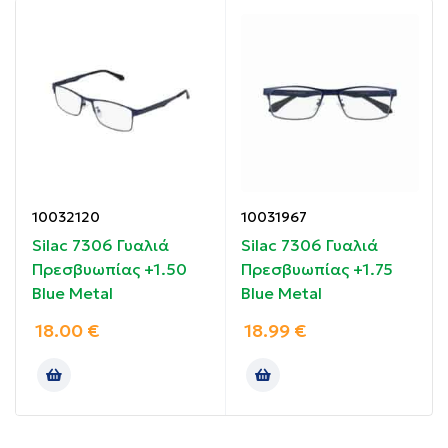
Φακοί άριστης ποιότητας με ειδική επίστρωση για
να αποφεύγονται οι γρατζουνιές.
Οδηγίες χρήσης:
Τοποθετήστε τα γυαλιά στα μάτια σας.
Συστατικά:
10032120
10031967
Σκελετός από πολυανθρακικό.
Silac 7306 Γυαλιά
Silac 7306 Γυαλιά
Πρεσβυωπίας +1.50
Πρεσβυωπίας +1.75
Blue Metal
Blue Metal
18.00
€
18.99
€