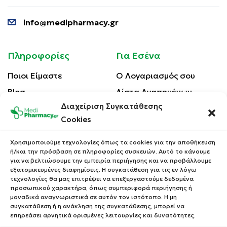
info@medipharmacy.gr
Πληροφορίες
Για Εσένα
Ποιοι Είμαστε
Ο Λογαριασμός σου
Blog
Λίστα Αγαπημένων
Διαχείριση Συγκατάθεσης
Επικοινωνία
Οι Παραγγελίες σου
Cookies
Έλεγχος Παραγγελίας
Όροι Χρήσης
Κέρδισε Κουπόνι
Χρησιμοποιούμε τεχνολογίες όπως τα cookies για την αποθήκευση
Έκπτωσης
ή/και την πρόσβαση σε πληροφορίες συσκευών. Αυτό το κάνουμε
Πολιτική Απορρήτου
για να βελτιώσουμε την εμπειρία περιήγησης και να προβάλλουμε
Τρόποι Αποστολής
εξατομικευμένες διαφημίσεις. Η συγκατάθεση για τις εν λόγω
τεχνολογίες θα μας επιτρέψει να επεξεργαστούμε δεδομένα
Τρόποι Πληρωμής
προσωπικού χαρακτήρα, όπως συμπεριφορά περιήγησης ή
μοναδικά αναγνωριστικά σε αυτόν τον ιστότοπο. Η μη
Επιστροφές Προϊόντων
συγκατάθεση ή η ανάκληση της συγκατάθεσης, μπορεί να
επηρεάσει αρνητικά ορισμένες λειτουργίες και δυνατότητες.