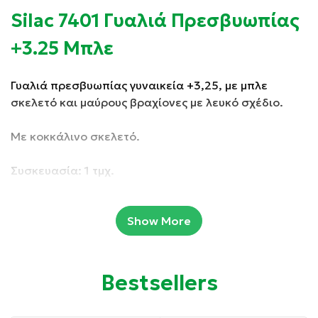
Silac 7401 Γυαλιά Πρεσβυωπίας
+3.25 Μπλε
Γυαλιά πρεσβυωπίας γυναικεία +3,25, με μπλε
σκελετό και μαύρους βραχίονες με λευκό σχέδιο.
Με κοκκάλινο σκελετό.
Συσκευασία: 1 τμχ.
Ιδιότητες:
Show More
Κατάλληλα για πρεσβυωπία.
Κατάλληλα για διάβασμα.
Bestsellers
Με εύκαμπτους βραχίονες για μεγαλύτερη άνεση.