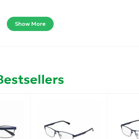
Show More
νεση.
ση για να αποφεύγονται οι γρατζουνιές.
Bestsellers