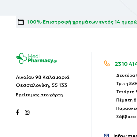
100% Επιστροφή χρημάτων εντός 14 ημερ
2310 41
Δευτέρα 8
Αιγαίου 98 Καλαμαριά
Τρίτη 8:0
Θεσσαλονίκη, 55 133
Τετάρτη 8
Βρείτε μας στο χάρτη
Πέμπτη 8:
Παρασκευ
Σάββατο 9
info@med