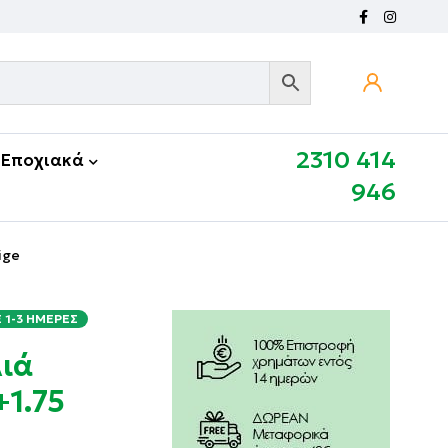
2310 414
Εποχιακά
946
ige
1-3 ΗΜΈΡΕΣ
λιά
1.75