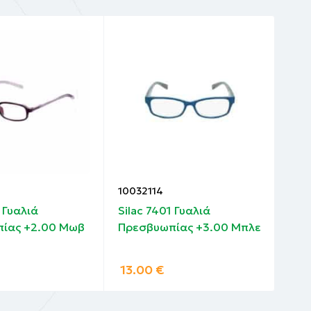
10032114
100
1 Γυαλιά
Silac 7401 Γυαλιά
Sil
ίας +2.00 Μωβ
Πρεσβυωπίας +3.00 Μπλε
Πρε
13.00
€
9.