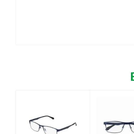
Κατάλληλα για διάβασμα.
Με εύκαμπτους βραχίονες για μεγαλύτερη ά
Φακοί άριστης ποιότητας με ειδική επίστρω
Οδηγίες χρήσης:
Τοποθετήστε τα γυαλιά στα μάτια σας.
Συστατικά:
Πολυανθρακικό.