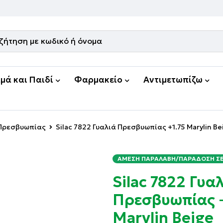
μά και Παιδί
Φαρμακείο
Αντιμετωπίζω
 Πρεσβυωπίας
Silac 7822 Γυαλιά Πρεσβυωπίας +1.75 Marylin Be
ΆΜΕΣΗ ΠΑΡΑΛΑΒΉ/ΠΑΡΆΔΟΣΗ ΣΕ 
Silac 7822 Γυα
Πρεσβυωπίας +
Marylin Beige