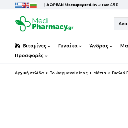
|
ΔΩΡΕΑΝ Μεταφορικά
άνω των 49€
Βιταμίνες
Γυναίκα
Άνδρας
Μα
Προσφορές
Αρχική σελίδα
Το Φαρμακείο Μας
Μάτια
Γυαλιά