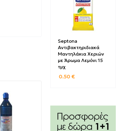
Septona
Αντιβακτηριδιακά
Μαντηλάκια Χεριών
με Άρωμα Λεμόνι 15
τμχ
0.50
€
tract, Hexyl