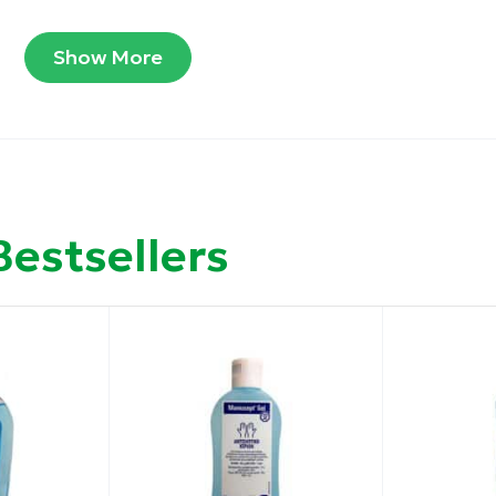
Show More
τρίψτε μέχρι να στεγνώσει.
Bestsellers
0-30 Alkyl Acylate Crosspolymer, Aloe Barbadensis Leaf Ex
onene, Citronellol, Aminomethylpropanol, Parfum