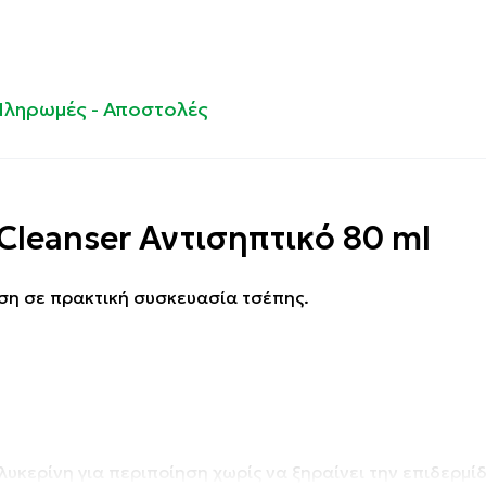
Πληρωμές - Αποστολές
Cleanser Αντισηπτικό 80 ml
άση σε πρακτική συσκευασία τσέπης.
υκερίνη για περιποίηση χωρίς να ξηραίνει την επιδερμί