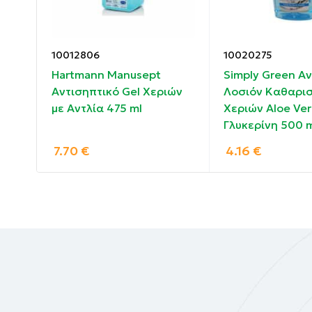
10012806
10020275
Hartmann Manusept
Simply Green Αν
άδι
Αντισηπτικό Gel Χεριών
Λοσιόν Καθαρι
l
με Αντλία 475 ml
Χεριών Aloe Ver
Γλυκερίνη 500 m
7.70
€
4.16
€