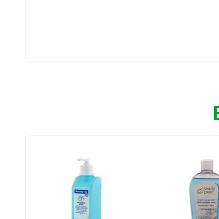
Με διακριτικό άρωμα.
Οδηγίες χρήσης:
Απλώστε μια μικρή ποσότητα στα χέρια και 
Συστατικά:
Alcohol Denat, Aqua, Glyserin, Acrylates/C1
Cinnamal, Butylphenyl Methylpropional, Lim