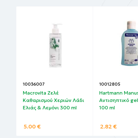
10036007
10012805
Macrovita Ζελέ
Hartmann Manu
Καθαρισμού Χεριών Λάδι
Αντισηπτικό ge
ε
Ελιάς & Λεμόνι 300 ml
100 ml
5.00
€
2.82
€