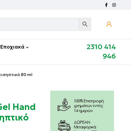
2310 414
Εποχιακά
946
τισηπτικό 80 ml
Gel Hand
σηπτικό