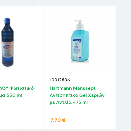
10012806
100
e 93° Φωτιστικό
Hartmann Manusept
Sep
μα 350 ml
Αντισηπτικό Gel Χεριών
Αντ
με Αντλία 475 ml
Μαν
Άρω
7.70
€
0.