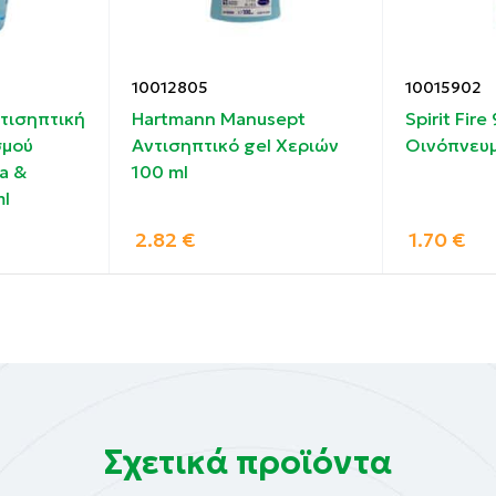
10012805
10015902
τισηπτική
Hartmann Manusept
Spirit Fir
σμού
Αντισηπτικό gel Χεριών
Οινόπνευμ
a &
100 ml
l
2.82
€
1.70
€
Σχετικά προϊόντα