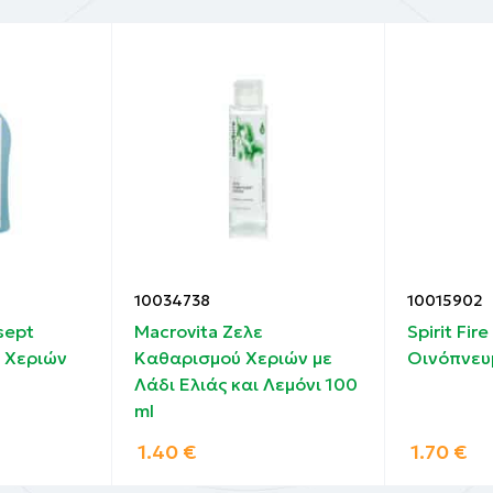
10034738
10015902
sept
Macrovita Ζελε
Spirit Fir
l Χεριών
Καθαρισμού Χεριών με
Οινόπνευ
Λάδι Ελιάς και Λεμόνι 100
ml
1.40
€
1.70
€