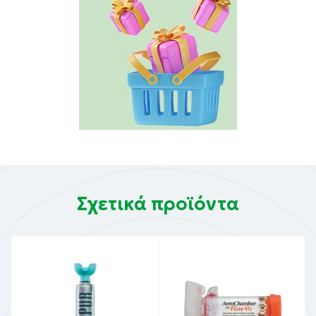
Βήμα 1
Αυτός ο αεροθάλαμος μπορεί να χρησιμοποιηθεί
αμέσως μετά το άνοιγμα της συσκευασίας. Εξετάστε
προσεκτικά τον αεροθάλαμο και αφαιρέστε τυχόν
ξένα αντικείμενα. Κάντε άμεσα αντικατάσταση εάν
υπάρχουν κατεστραμμένα μέρη ή στην περίπτωση
που λείπουν τμήματα.
Βήμα 2
Εισαγάγετε τη συσκευή εισπνοής στο οπίσθιο τμήμα
του αεροθαλάμου. Τοποθετήστε το επιστόμιο στο
στόμα σας και κλείστε τα χείλη σας γύρω του για να
Σχετικά προϊόντα
εξασφαλίσετε αποτελεσματική εφαρμογή.
Βήμα 3
Εκπνεύστε και στη συνέχεια πιέστε την συσκευή
εισπνοής μία φορά στην αρχή μιας αργής εισπνοής.
Εισπνεύστε αργά και βαθιά μέσω του αεροθαλάμου