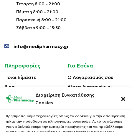
Τετάρτη 8:00 – 21:00
ευθυγράμμισης στο οπίσθιο εξάρτημα με το δείκτη
Πέμπτη 8:00 – 21:00
του Flow-Vu*. Πιέστε σταθερά για να προσαρτήσετε
το οπίσθιο εξάρτημα.
Παρασκευή 8:00 – 21:00
Σάββατο 9:00 – 15:30
Συστατικά:
info@medipharmacy.gr
Από ενισχυμένο πολυμερές Monprene.
Δεν περιέχουν τις τοξικές ουσίες Bisphenol A,
Polystirene, Phthalates, Latex, Lead και PVC.
Πληροφορίες
Για Εσένα
Ποιοι Είμαστε
Ο Λογαριασμός σου
Blog
Λίστα Αγαπημένων
Διαχείριση Συγκατάθεσης
Επικοινωνία
Οι Παραγγελίες σου
Cookies
Έλεγχος Παραγγελίας
Όροι Χρήσης
Κέρδισε Κουπόνι
Χρησιμοποιούμε τεχνολογίες όπως τα cookies για την αποθήκευση
Έκπτωσης
ή/και την πρόσβαση σε πληροφορίες συσκευών. Αυτό το κάνουμε
Πολιτική Απορρήτου
για να βελτιώσουμε την εμπειρία περιήγησης και να προβάλλουμε
Τρόποι Αποστολής
εξατομικευμένες διαφημίσεις. Η συγκατάθεση για τις εν λόγω