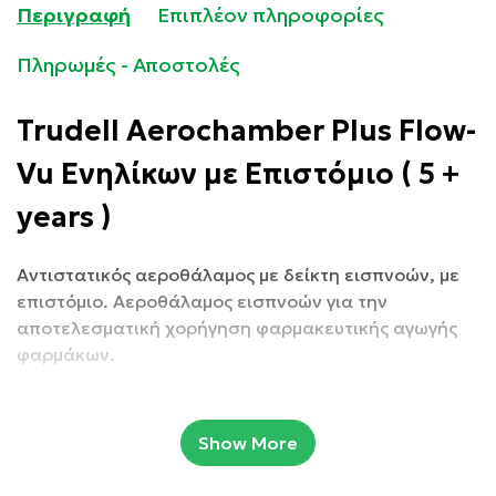
Περιγραφή
Επιπλέον πληροφορίες
Πληρωμές - Αποστολές
Trudell Aerochamber Plus Flow-
Vu Ενηλίκων με Επιστόμιο ( 5 +
years )
Αντιστατικός αεροθάλαμος με δείκτη εισπνοών, με
επιστόμιο.
Αεροθάλαμος εισπνοών για την
αποτελεσματική χορήγηση φαρμακευτικής αγωγής
φαρμάκων.
O αεροθάλαμος με βαλβίδα (Valved Holding
Chamber – VHC) AeroChamber Plus με δείκτη
Show More
εισπνοών Flow – Vu Anti-Static διασφαλίζει
ικανοποιητική εφαρμογή και ελέγχει τα συμπτώματα