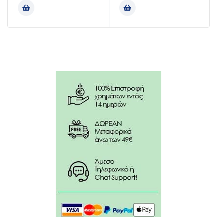
Πρακτικό μέγεθος για ευκολότερη καθημερινή
χρήση.
Αντιστατικός Αεροθάλαμος για άμεση χορήγηση
φαρμάκου με το άνοιγμα της συσκευασίας
Δείκτης Εισπνοών Flow-Vu* που εξασφαλίζει τη
σωστή τεχνική εισπνοής και επιτρέπει στους
θεράποντες να:
Υπολογίζουν τις εισπνοές των ασθενών.
Διασφαλίζουν ικανοποιητική εφαρμογή.
Συντονίζουν την ενεργοποίηση της συσκευής
aerosol με την εισπνοή.
Υποδοχή Γενικής Χρήσης
Παρέχει μηχανισμό ανάδρασης (συριγμό) όταν ο