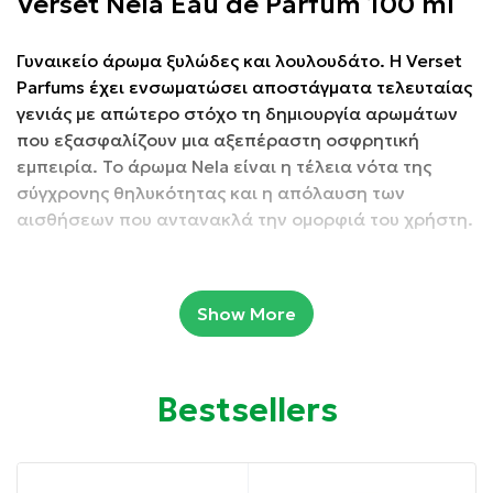
Verset Nela Eau de Parfum 100 ml
Γυναικείο άρωμα ξυλώδες και λουλουδάτο. Η Verset
Parfums έχει ενσωματώσει αποστάγματα τελευταίας
γενιάς με απώτερο στόχο τη δημιουργία αρωμάτων
που εξασφαλίζουν μια αξεπέραστη οσφρητική
εμπειρία. Το άρωμα Nela είναι η τέλεια νότα της
σύγχρονης θηλυκότητας και η απόλαυση των
αισθήσεων που αντανακλά την ομορφιά του χρήστη.
Υψηλή νότα: Περγαμόντο
Show More
Νότα της καρδιάς: Ραβέντι
Νότα βάσης: Λίτσι και Παιώνια
Bestsellers
Συσκευασία: 100 ml
Ιδιότητες: