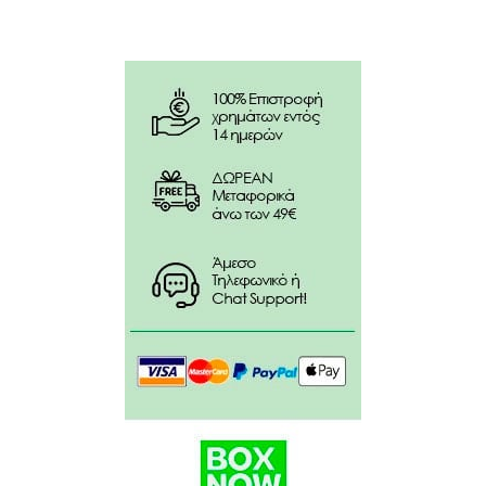
Alcohol Denat, Aqua(Water), Parfum(Fragrance),
Benzyl Salicylate, Butylphenyl Methylpropional,
Limonene, Hexyl Cinnamal, Geraniol, Linalool, Amyl
Cinnamal, Amylcinamyl Alcohol, Benzyl Alcohol,
Benzyl Benzoate, Benzyl Cinnamate, Cinnamal,
Cinnamyl Alcohol, Citral, Citronellol, Eugenol,
Famesol, Hydroxyisohexyl 3-Cyclohexene
Carboxaldehyde, Isoeugenol.