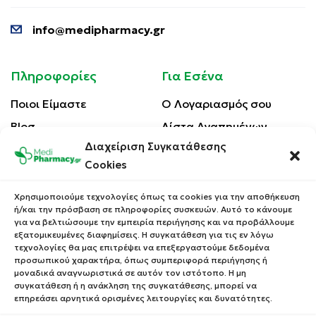
info@medipharmacy.gr
Πληροφορίες
Για Εσένα
Ποιοι Είμαστε
Ο Λογαριασμός σου
Blog
Λίστα Αγαπημένων
Διαχείριση Συγκατάθεσης
Επικοινωνία
Οι Παραγγελίες σου
Cookies
Έλεγχος Παραγγελίας
Όροι Χρήσης
Κέρδισε Κουπόνι
Χρησιμοποιούμε τεχνολογίες όπως τα cookies για την αποθήκευση
Έκπτωσης
ή/και την πρόσβαση σε πληροφορίες συσκευών. Αυτό το κάνουμε
Πολιτική Απορρήτου
για να βελτιώσουμε την εμπειρία περιήγησης και να προβάλλουμε
Τρόποι Αποστολής
εξατομικευμένες διαφημίσεις. Η συγκατάθεση για τις εν λόγω
τεχνολογίες θα μας επιτρέψει να επεξεργαστούμε δεδομένα
Τρόποι Πληρωμής
προσωπικού χαρακτήρα, όπως συμπεριφορά περιήγησης ή
μοναδικά αναγνωριστικά σε αυτόν τον ιστότοπο. Η μη
Επιστροφές Προϊόντων
συγκατάθεση ή η ανάκληση της συγκατάθεσης, μπορεί να
επηρεάσει αρνητικά ορισμένες λειτουργίες και δυνατότητες.