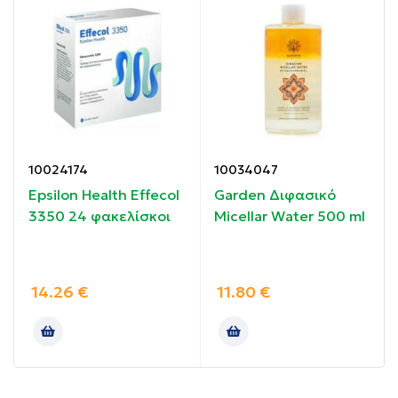
Ένα άρωμα με διάρκεια έως και 2 ημέρες.
Οδηγίες χρήσης:
Συνιστάται να το ψεκάσετε πίσω από τους λοβούς
του αυτιού σας – αυτή η περιοχή είναι ένα παλμικό
10024174
10034047
σημείο, ένα θερμότερο μέρος του σώματός σας που
Epsilon Health Effecol
Garden Διφασικό
θα ενισχύσει το άρωμα.
3350 24 φακελίσκοι
Micellar Water 500 ml
Μπορείτε επίσης να ψεκάσετε λίγο στα ρούχα σας,
ειδικά τα ρούχα από φυσικές ίνες και γούνες. Ποτέ
μην ψεκάσετε το άρωμα σε λευκά και ανοιχτόχρωμα
14.26
€
11.80
€
ρούχα και μετάξι.
Συστατικά: