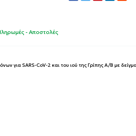
Πληρωμές - Αποστολές
νων για SARS-CoV-2 και του ιού της Γρίπης A/B με δείγμα