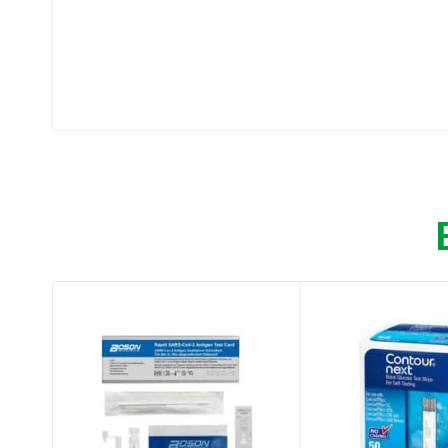
Εξέταση 2 σε 1 για γρίπη και SARS-CoV-2.
Με προγεμισμένα σωληνάρια ρυθμιστικού δ
Χωρίς την ανάγκη επιπλέον εργαστηριακού
Ανίχνευση παραλλαγών [B.1.1.7 (Alpha), B.1.3
(Λάμδα), B.1.1.529 (Όμικρον)].
Δυνατότητα ανίχνευσης σε πρώιμη φάση.
Ακριβή και γρήγορα αποτελέσματα.
Οδηγίες χρήσης :
Η εξέταση αντιγόνου διαθέτει μία γραμμή ε