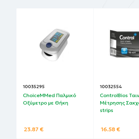
Βαμβακοφόρος στυλεός μίας χρήσης.
Απομονωτικό διάλυμα εκχύλισης.
Εγχειρίδιο χρήσης.
10035295
10032554
ια
ChoiceMMed Παλμικό
ControlBios Ται
4
Οξύμετρο με Θήκη
Μέτρησης Σακχ
strips
23.87
€
16.58
€