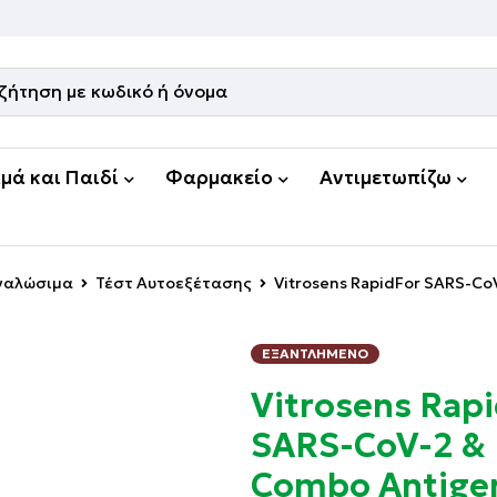
μά και Παιδί
Φαρμακείο
Αντιμετωπίζω
Αναλώσιμα
Τέστ Αυτοεξέτασης
Vitrosens RapidFor SARS-CoV
ΕΞΑΝΤΛΗΜΈΝΟ
Vitrosens Rap
SARS-CoV-2 & 
Combo Antigen