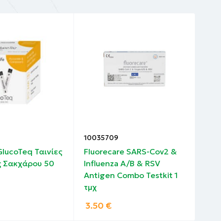
10035709
100
 GlucoTeq Ταινίες
Fluorecare SARS-Cov2 &
Pic
 Σακχάρου 50
Influenza A/B & RSV
Πέν
Antigen Combo Testkit 1
mm 
τμχ
3.50
€
8.