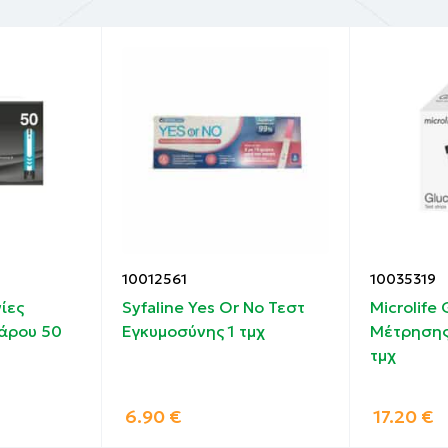
10012561
10035319
νίες
Syfaline Yes Or No Τεστ
Microlife
άρου 50
Εγκυμοσύνης 1 τμχ
Μέτρησης
τμχ
6.90
€
17.20
€