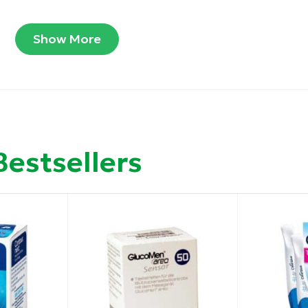
Show More
ιαλύματος.
 εξοπλισμού.
51 (Beta), μετάλλαξη E484K, B1.617.2 (Δέλτα), P.1 (Γάμμα)
Bestsellers
ξέτασης και μία γραμμή ελέγχου.