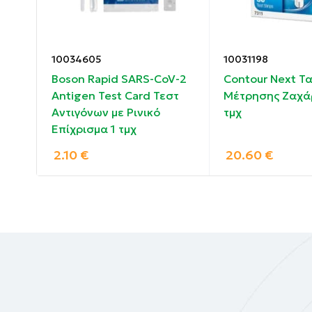
Εάν στο παράθυρο εμφανιστούν 2 γραμμές μ
είναι Θετικό για τον SARS-CoV-2.
10034605
10031198
στ
Boson Rapid SARS-CoV-2
Contour Next Τα
Antigen Test Card Τεστ
Μέτρησης Ζαχά
Η εξέταση αντιγόνου Flu A/B διαθέτει 2 γραμ
Αντιγόνων με Ρινικό
τμχ
2 γραμμές εξέτασης επιτρέπουν την χωριστή
Επίχρισμα 1 τμχ
δείγμα.
2.10
€
20.60
€
Εάν στο παράθυρο εμφανιστεί μία από τις δ
εξέτασης είναι Θετικό για την γρίπη.
Συστατικά :
Κασέτα δοκιμής.