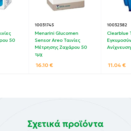
αζί (γραμμή ελέγχου και γραμμή εξέτασης), τότε το απο
10031745
10032382
ινίες
Menarini Glucomen
Clearblue 
ρου 50
Sensor Areo Ταινίες
Εγκυμοσύν
μές εξέτασης, μία για την γρίπη τύπου A και μία για την Τ
Μέτρησης Ζαχάρου 50
Ανίχνευση
 και διαφορική ταυτοποίηση της γρίπης A ή/και B από το
τμχ
16.10
€
11.04
€
ύο γραμμές εξέτασης μαζί με την γραμμή ελέγχου, το απ
Σχετικά προϊόντα