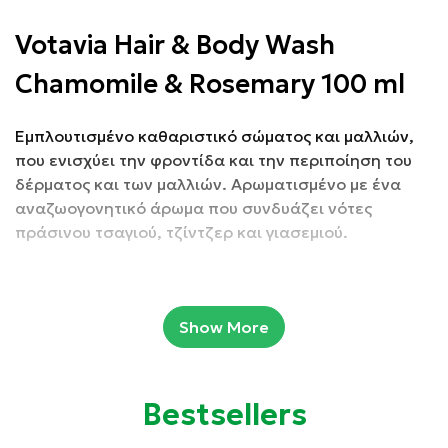
Votavia Hair & Body Wash
Chamomile & Rosemary 100 ml
Εμπλουτισμένο καθαριστικό σώματος και μαλλιών,
που ενισχύει την φροντίδα και την περιποίηση του
δέρματος και των μαλλιών. Αρωματισμένο με ένα
αναζωογονητικό άρωμα που συνδυάζει νότες
πράσινου τσαγιού, τζίντζερ και γιασεμιού.
Συσκευασία: 100 ml
Show More
Ιδιότητες:
Απαλό καθαρισμό
Bestsellers
Αίσθηση φρεσκάδας και ανανέωσης