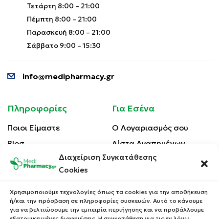
Τετάρτη 8:00 – 21:00
Πέμπτη 8:00 – 21:00
Παρασκευή 8:00 – 21:00
Σάββατο 9:00 – 15:30
info@medipharmacy.gr
Πληροφορίες
Για Εσένα
Ποιοι Είμαστε
Ο Λογαριασμός σου
Blog
Λίστα Αγαπημένων
Διαχείριση Συγκατάθεσης
Επικοινωνία
Οι Παραγγελίες σου
Cookies
Έλεγχος Παραγγελίας
Όροι Χρήσης
Κέρδισε Κουπόνι
Χρησιμοποιούμε τεχνολογίες όπως τα cookies για την αποθήκευση
Έκπτωσης
ή/και την πρόσβαση σε πληροφορίες συσκευών. Αυτό το κάνουμε
Πολιτική Απορρήτου
για να βελτιώσουμε την εμπειρία περιήγησης και να προβάλλουμε
Τρόποι Αποστολής
εξατομικευμένες διαφημίσεις. Η συγκατάθεση για τις εν λόγω