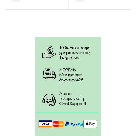
Ελληνικό Οργανικό Εκχύλισμα Δενδρολίβανου
AQUA, SODIUM LAURETH SULFATE,
COCAMIDOPROPYL BETAINE, PEG 7 GLYCERYL
COCOATE, PARFUM, COCO-GLUCOSIDE, GLYCERYL
OLEATE, PHENOXYETHANOL, SODIUM CHLORIDE,
PEG-120 METHYL GLUCOSE DIOLEATE, BENZYL
ALCOHOL, POLYQUATERNIUM-39, CITRIC ACID,
SODIUM SULFATE, GLYCERIN, BENZOIC ACID,
PANTHENOL, POLYQUATERNIUM-7, OLIVE OIL PEG-7
ESTERS, DEHYDROACETIC ACID, ROSMARINUS
OFFICINALIS LEAF EXTRACT, SODIUM BENZOATE,
CHAMOMILLA RECUTITA FLOWER EXTRACT,
POTASSIUM SORBATE, CITRUS LIMON PEEL OIL,
HEXAMETHYLINDANOPYRAN, HEXYL CINNAMAL,
LIMONENE, LINALOOL, LINALYL ACETATE, PINENE,
TETRAMETHYL ACETYLOCTAHYDRONAPHTHALENES