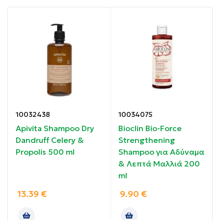
Αναζωογόνηση της τρίχας και του τριχωτού της
κεφαλής
Μαλακό και αρωματισμένο δέρμα
Οδηγίες χρήσης:
Εφαρμόστε σε βρεγμένο δέρμα και μαλλιά, κάνοντας
10032438
10034075
απαλό αφρό. Ξεπλύνετε καλά με άφθονο νερό.
Apivita Shampoo Dry
Bioclin Bio-Force
Dandruff Celery &
Strengthening
Συστατικά:
Propolis 500 ml
Shampoo για Αδύναμα
& Λεπτά Μαλλιά 200
Πανθενόλη
ml
Γλυκερίνη
13.39
€
9.90
€
Ελληνικό Οργανικό Εκχύλισμα Χαμομηλιού