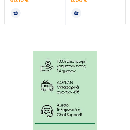
60.10
€
8.00
€
Με υαλουρονικό οξύ, υδατοδιαλυτά πολυμερή,
εκχυλίσματα χαμομηλιού & αλόης.
Χωρίς ορμόνες, χρωστικές, αρώματα