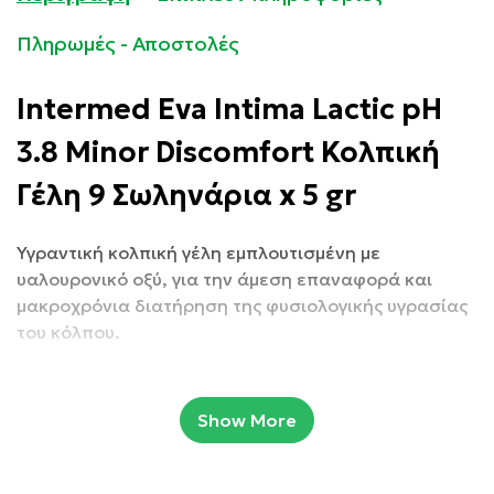
Πληρωμές - Αποστολές
Intermed Eva Intima Lactic pH
3.8 Minor Discomfort Κολπική
Γέλη 9 Σωληνάρια x 5 gr
Υγραντική κολπική γέλη εμπλουτισμένη με
υαλουρονικό οξύ, για την άμεση επαναφορά και
μακροχρόνια διατήρηση της φυσιολογικής υγρασίας
του κόλπου.
PH 3.0
Show More
Συσκευασία: 9 προγεμισμένοι με γέλη κολπικοί
εφαρμοστές μίας χρήσης