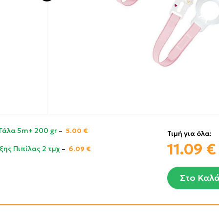
 Γάλα 5m+ 200 gr
–
5.00
€
Τιμή για όλα:
11.09
€
ξης Πιπίλας 2 τμχ
–
6.09
€
Στο Καλά