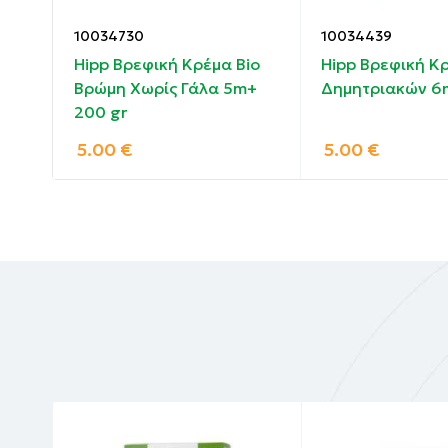
Περιέχει γλουτένη
10034730
10034439
Χωρίς προσθήκης ζάχαρης, τα συστατικά π
Hipp Βρεφική Κρέμα Bio
Hipp Βρεφική Κρ
Βρώμη Χωρίς Γάλα 5m+
Δημητριακών 6
Χωρίς προσθήκη γάλακτος
200 gr
5.00
€
5.00
€