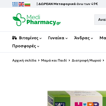
|
ΔΩΡΕΑΝ Μεταφορικά
άνω των 49€
Βιταμίνες
Γυναίκα
Άνδρας
Μα
Προσφορές
Αρχική σελίδα
Μαμά και Παιδί
Διατροφή Μωρού