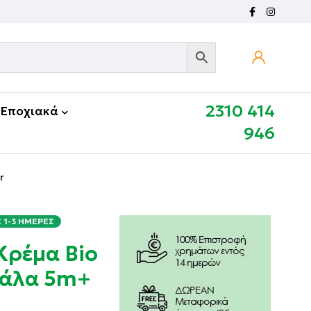
2310 414
Εποχιακά
946
r
1-3 ΗΜΈΡΕΣ
Κρέμα Bio
Γάλα 5m+