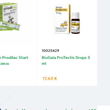
10025629
100
 Prodilac Start
BioGaia ProTectis Drops 5
Mam
ίσκοι
ml
Κου
6+ 
17.63
€
6.