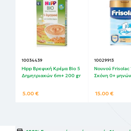
10034439
10029913
Hipp Βρεφική Κρέμα Bio 5
Nουνού Frisolac
κι
Δημητριακών 6m+ 200 gr
Σκόνη 0+ μηνών
5.00
€
15.00
€