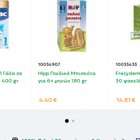
10034907
10033433
 1 Γάλα σε
Hipp Παιδικά Μπισκότα
Frezyderm
 400 gr
για 6+ μηνών 180 gr
30 φακελ
4.40
€
14.81
€