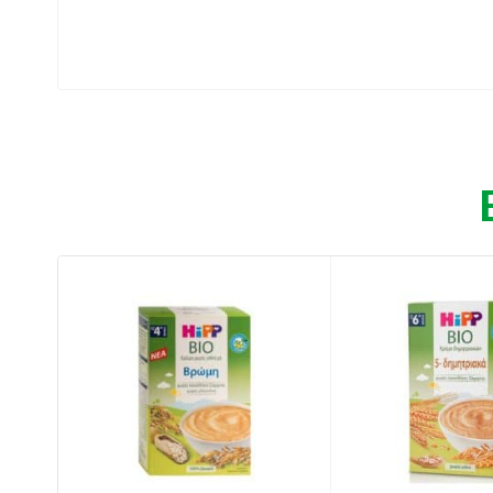
Ελεγμένο χωρίς συμβιβασμούς.
Με προσεκτική διαδικασία παραγωγής .
Όσο ελαφρύ χρειάζεται για την κοιλίτσα το
Διαφορετικές δυνατότητες παρασκευής και 
Οδηγίες Χρήσης:
Διαβάστε τις οδηγίες που αναγράφονται στο
Συστατικά:
Αλεύρι βρώμης ολικής άλεσης, βιταμίνη Β1