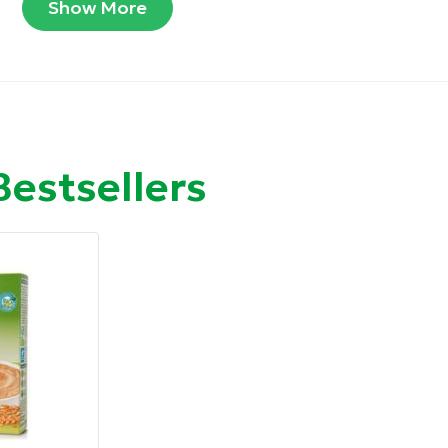
Show More
υ μωρού σας.
Bestsellers
χρήσης, με νερό, με γάλα, ή φρούτα
 κουτί.