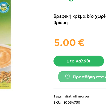
Βρεφική κρέμα bio χωρί
βρώμη
5.00
€
Στο Καλάθι
Προσθήκη στα 
Tags:
diatrofi morou
SKU:
10034730