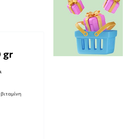
 gr
ι
 βιταμίνη