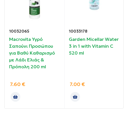
Κατάλληλο και για αδιάβροχο μακιγιάζ.
Πλούσιο σε αντιοξειδωτικά και μέταλλα.
10032065
10033178
Macrovita Υγρό
Garden Micellar Water
Τονώνει, αναζωογονεί, ενυδατώνει.
Σαπούνι Προσώπου
3 in 1 with Vitamin C
για Βαθύ Καθαρισμό
520 ml
Οδηγίες χρήσης:
με Λάδι Ελιάς &
Πρόπολη 200 ml
Εφαρμόστε επαρκή ποσότητα από πρόσωπο, τα
μάτια και το λαιμό, απλώνοντας με απαλές κινήσεις.
7.60
€
7.00
€
Στη συνέχεια αφαιρέστε με βαμβάκι.
Συστατικά:
99% φυσικά συστατικά.