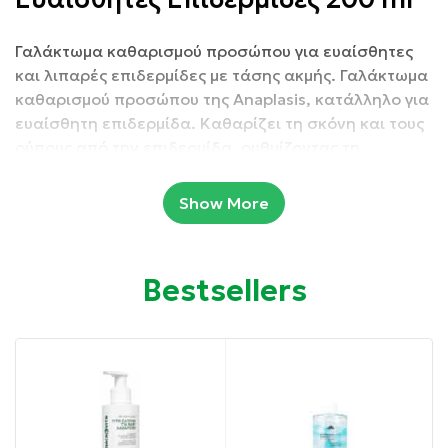
Γαλάκτωμα καθαρισμού προσώπου για ευαίσθητες
και λιπαρές επιδερμίδες με τάσης ακμής
. Γαλάκτωμα
καθαρισμού προσώπου της Anaplasis, κατάλληλο για
ευαίσθητη επιδερμίδα. Καθαρίζει τη σκόνη και τους
ρύπους από την επιδερμίδα, ρυθμίζοντας τη
λιπαρότητα και ενισχύοντας την ενυδάτωσή της,
κάνοντάς τη πιο λαμπερή.
Show More
Vegan
Bestsellers
Συσκευασία: 200 ml
Ιδιότητες:
Απομακρύνει αποτελεσματικά ρύπους και μακιγιάζ.
Απαλή σύνθεση.