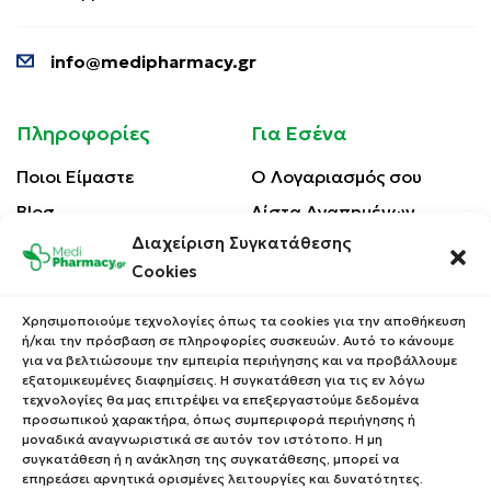
info@medipharmacy.gr
Πληροφορίες
Για Εσένα
Ποιοι Είμαστε
Ο Λογαριασμός σου
Blog
Λίστα Αγαπημένων
Διαχείριση Συγκατάθεσης
Επικοινωνία
Οι Παραγγελίες σου
Cookies
Έλεγχος Παραγγελίας
Όροι Χρήσης
Κέρδισε Κουπόνι
Χρησιμοποιούμε τεχνολογίες όπως τα cookies για την αποθήκευση
Έκπτωσης
ή/και την πρόσβαση σε πληροφορίες συσκευών. Αυτό το κάνουμε
Πολιτική Απορρήτου
για να βελτιώσουμε την εμπειρία περιήγησης και να προβάλλουμε
Τρόποι Αποστολής
εξατομικευμένες διαφημίσεις. Η συγκατάθεση για τις εν λόγω
τεχνολογίες θα μας επιτρέψει να επεξεργαστούμε δεδομένα
Τρόποι Πληρωμής
προσωπικού χαρακτήρα, όπως συμπεριφορά περιήγησης ή
μοναδικά αναγνωριστικά σε αυτόν τον ιστότοπο. Η μη
Επιστροφές Προϊόντων
συγκατάθεση ή η ανάκληση της συγκατάθεσης, μπορεί να
επηρεάσει αρνητικά ορισμένες λειτουργίες και δυνατότητες.