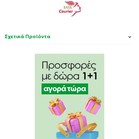
ALTERNIFOLIA(TEA TREE)LEAF OIL, HELIANTHUS
ANNUUS(SUNFLOWER)SEED OIL, CHAMOMILLA
RECUTITA(MATRICARIA)FLOWER EXTRACT, GLYCERYL
UNDECULENATE, SODIUM CHLORIDE, LIMONENE,
SALICYLIC ACID, ETHYLHEXYLGLYCERIN,
Σχετικά Προϊόντα
TETRASODIUM GLUTAMATE DIACETATE.
Not tested on animals, paraben free, silicon free,
ethanolamine free, phthalates free, mineral oil free