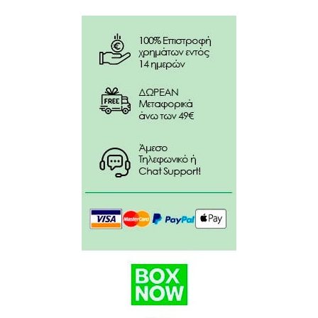
Πλούσιο σε προβιταμίνη Β5 (D-Panthenol) και
βιταμίνη Ε φυτικής προέλευσης.
AQUA(WATER), GLYCERIN, DICAPRYLYL ETHER,
OCTYLDODECANOL, HYDROGENATED VEGETABLE
OIL, CETEARYL GLUCOSIDE, COPERNICIA CERIFERA
CERA, CETEARYL ALCOHOL, BEHENYL BEESWAX,
DIHEPTYL SUCCINATE, STEARYL BEESWAX, VITIS
VINIFERA(GRAPE)SEED OIL, PUNICA GRANATUM FRUIT
JUICE, PHENOXYETHANOL, MARIS SAL(SEA SALT),
BUTYROSPERMUM PARKII(SHEA)BUTTER, SODIUM
STEAROYL GLUTAMATE, ZEA MAYS(CORN)OIL,
SIMMONDSIA CHINENSIS(JOJOBA)SEED OIL, ARGANIA
SPINOSA KERNEL OIL, PANTHENOL, ACACIA SENEGAL
GUM, PARFUM(FRAGRANCE)*, XANTHAN GUM,
GLYCERYL CAPRYLATE, CAPRYLOYL
GLYCERIN/SEBACIC ACID COPOLYMER, TOCOPHEROL,
CAMELLIA SINENSIS LEAF EXTRACT, MELALEUCA