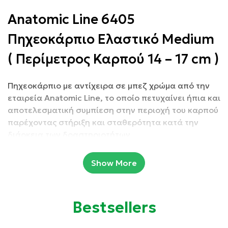
Anatomic Line 6405
Πηχεοκάρπιο Ελαστικό Medium
( Περίμετρος Καρπού 14 – 17 cm )
Πηχεοκάρπιο με αντίχειρα σε μπεζ χρώμα από την
εταιρεία Anatomic Line, το οποίο πετυχαίνει ήπια και
αποτελεσματική συμπίεση στην περιοχή του καρπού
παρέχοντας στήριξη και σταθερότητα κατά την
διάρκεια των δραστηριοτήτων.
Συσκευασία: 1 τμχ
Show More
Ιδιότητες:
Bestsellers
Πετυχαίνει ήπια και αποτελεσματική συμπίεση στην
περιοχή του καρπού.