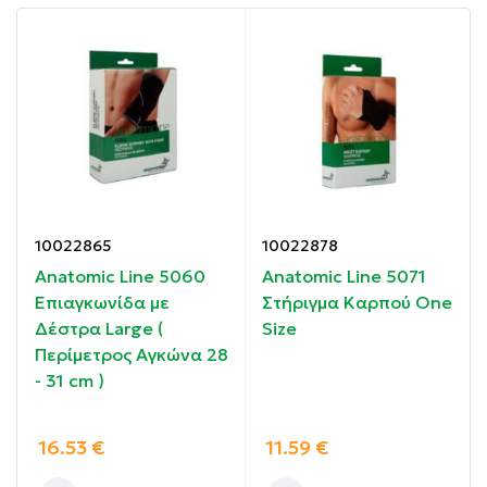
Παρέχει περίδεση στον αντίχειρα και προσφέρει
καλύτερη προσαρμογή και αποτελεσματικότερη
συμπίεση.
Είναι άνετο στη χρήση καθώς ξεκουράζει και
καταπραΰνει από τον πόνο, διατηρώντας το εύρος
κίνησης του καρπού.
10022865
10022878
Οδηγίες χρήσης:
Anatomic Line 5060
Anatomic Line 5071
Επιαγκωνίδα με
Στήριγμα Καρπού One
Φορέστε το στον καρπό περνώντας το από τον
Δέστρα Large (
Size
αντίχειρα.
Περίμετρος Αγκώνα 28
- 31 cm )
Συστατικά:
16.53
€
11.59
€
Από πλεκτό ελαστικό υλικό.