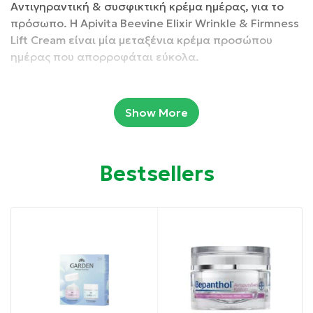
Αντιγηραντική & συσφικτική κρέμα ημέρας, για το
πρόσωπο.
Η Apivita Beevine Elixir Wrinkle & Firmness
Lift Cream είναι μία μεταξένια κρέμα προσώπου
ημέρας που απορροφάται εύκολα.
Συσκευασία: 50 ml
Show More
Ιδιότητες:
Γεμίζει τις ρυτίδες, προσφέρει σύσφιξη στην
Bestsellers
επιδερμίδα.
Ανορθώνει το περίγραμμα του προσώπου χάρη στις
πολυφαινόλες πρόπολης και αμπελιού και το φυτικό
κολλαγόνο.
Ενυδατώνει σε βάθος και χαρίζει πιο γεμάτη
επιδερμίδα.