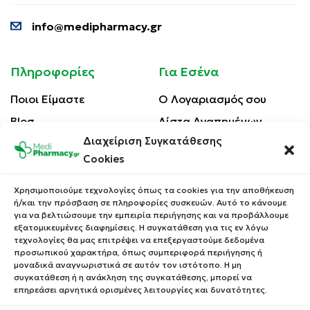
info@medipharmacy.gr
Πληροφορίες
Για Εσένα
Ποιοι Είμαστε
Ο Λογαριασμός σου
Blog
Λίστα Αγαπημένων
Διαχείριση Συγκατάθεσης
Επικοινωνία
Οι Παραγγελίες σου
Cookies
Έλεγχος Παραγγελίας
Όροι Χρήσης
Κέρδισε Κουπόνι
Χρησιμοποιούμε τεχνολογίες όπως τα cookies για την αποθήκευση
Έκπτωσης
ή/και την πρόσβαση σε πληροφορίες συσκευών. Αυτό το κάνουμε
Πολιτική Απορρήτου
για να βελτιώσουμε την εμπειρία περιήγησης και να προβάλλουμε
Τρόποι Αποστολής
εξατομικευμένες διαφημίσεις. Η συγκατάθεση για τις εν λόγω
τεχνολογίες θα μας επιτρέψει να επεξεργαστούμε δεδομένα
Τρόποι Πληρωμής
προσωπικού χαρακτήρα, όπως συμπεριφορά περιήγησης ή
μοναδικά αναγνωριστικά σε αυτόν τον ιστότοπο. Η μη
Επιστροφές Προϊόντων
συγκατάθεση ή η ανάκληση της συγκατάθεσης, μπορεί να
επηρεάσει αρνητικά ορισμένες λειτουργίες και δυνατότητες.