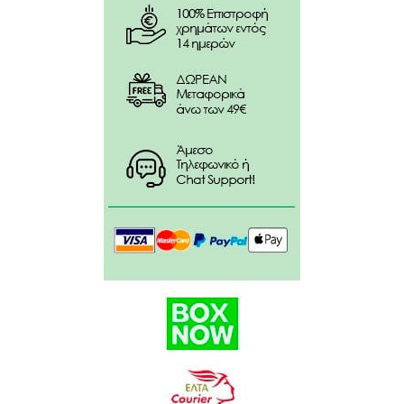
Vegetable Protein, Sodium Hyaluronate, Vegetable
Oil/Huile végétale, Arginine, Behenyl Alcohol,
Hydroxyacetophenone, Polyacrylate Crosspolymer-6,
Glyceryl Dioleate, Tocopheryl Acetate, Panthenol,
Arachidyl Glucoside, Coco-Caprylate/Caprate,
Ethylhexylglycerin, Xanthan Gum, Aminobutyric Acid,
Glyceryl Stearate, Allantoin, Sodium Gluconate,
Bisabolol, Palmitic Acid, Tocopherol, Maltodextrin,
Citronellyl Methylcrotonate, Sodium Benzoate,
Lecithin, Sodium Phytate, Parfum/Fragrance.