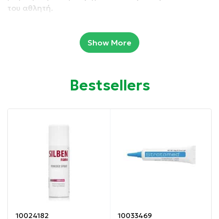
του αθλητή.
Στην προστατευτική κρέμα με πρόπολη της APIVITA,
Show More
3 διαφορετικές μορφές πρόπολης, πατενταρισμένο
εκχύλισμα, βάμμα και αντιμικροβιακό εκχύλισμα
συνδυάζονται για προσφέρουν μέγιστη
αποτελεσματικότητα.
Bestsellers
Συσκευασία 40 ml
Ιδιότητες:
Αποκαθιστά τη λειτουργία του δερματικού φραγμού
Μειώνει ατέλειες και σπυράκια
Προσφέρει ισχυρή αντιοξειδωτική δράση
10024182
10033469