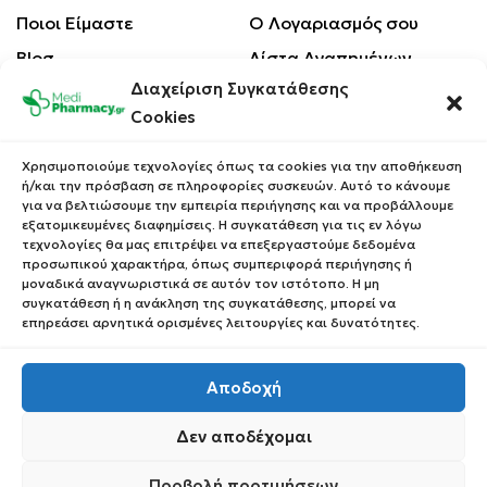
Ποιοι Είμαστε
Ο Λογαριασμός σου
Blog
Λίστα Αγαπημένων
Διαχείριση Συγκατάθεσης
Επικοινωνία
Οι Παραγγελίες σου
Cookies
Έλεγχος Παραγγελίας
Όροι Χρήσης
Κέρδισε Κουπόνι
Χρησιμοποιούμε τεχνολογίες όπως τα cookies για την αποθήκευση
Έκπτωσης
ή/και την πρόσβαση σε πληροφορίες συσκευών. Αυτό το κάνουμε
Πολιτική Απορρήτου
για να βελτιώσουμε την εμπειρία περιήγησης και να προβάλλουμε
Τρόποι Αποστολής
εξατομικευμένες διαφημίσεις. Η συγκατάθεση για τις εν λόγω
τεχνολογίες θα μας επιτρέψει να επεξεργαστούμε δεδομένα
Τρόποι Πληρωμής
προσωπικού χαρακτήρα, όπως συμπεριφορά περιήγησης ή
μοναδικά αναγνωριστικά σε αυτόν τον ιστότοπο. Η μη
Επιστροφές Προϊόντων
συγκατάθεση ή η ανάκληση της συγκατάθεσης, μπορεί να
επηρεάσει αρνητικά ορισμένες λειτουργίες και δυνατότητες.
Αποδοχή
Copyright © 2023 Medipharmacy. All Rights Reserved
Δεν αποδέχομαι
Προβολή προτιμήσεων