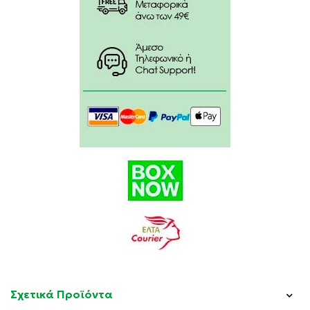
Butylene Glycol, Calendula Officinalis Flower Extract,
Hypericum Perforatum Flower/Leaf/Stem Extract,
Prunella Vulgaris Flower/Leaf/Stem Extract,
Ammonium Glycyrrhizate, Panthenol, PEG-20
Stearate, Phenoxyethanol, Carbomer,
Ethylhexylglycerin, Caprylyl Glycol, Tocopherol,
Sodium Hydroxide, Sodium Phytate, Retinyl
Palmitate, Arachis Hypogaea (Peanut) Oil,
Pelargonium Graveolens Flower Oil, Melaleuca
Alternifolia (Tea Tree) Leaf Oil
Χωρίς Parabens, Silicones, Mineral oil, Propylene
glycol, Ethanolamines, Colorants, Fragrance
Σχετικά Προϊόντα