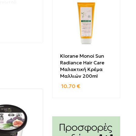
ριχωτού.
φή μελιού,
Klorane Monoi Sun
Radiance Hair Care
Μαλακτική Κρέμα
Μαλλιών 200ml
10.70
€