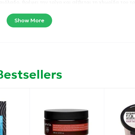
λαιόλαδο, θρέφει την τρίχα και σέβεται τη χλωρίδα του τ
Show More
ιά, με μέλι StB, μια αποκλειστική σταθεροποιημένη μορ
ους.
Bestsellers
ενώ παράλληλα αποτρέπει το φριζάρισμα.
φα αρωματισμένα.
ις άκρες για 2-3 λεπτά και ξεπλύνετε καλά.