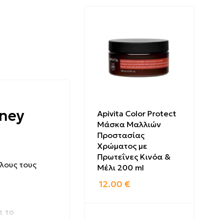
oney
Apivita Color Protect
Μάσκα Μαλλιών
Προστασίας
Χρώματος με
Πρωτεΐνες Κινόα &
όλους τους
Μέλι 200 ml
12.00
€
ε το