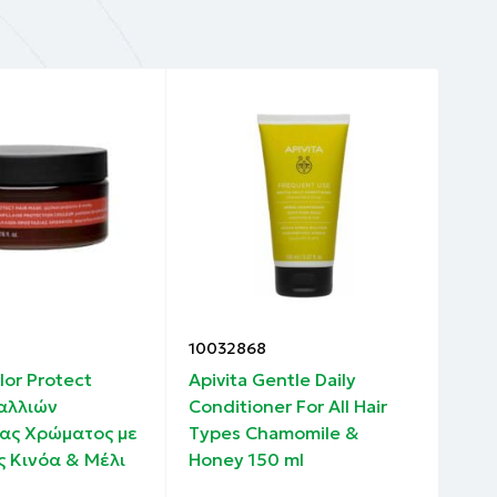
propyl
olyzed Oat
d Hyaluronic
ate,
e,
te, Benzoic
10032868
100
lor Protect
Apivita Gentle Daily
Gar
αλλιών
Conditioner For All Hair
Mas
ας Χρώματος με
Types Chamomile &
ς Κινόα & Μέλι
Honey 150 ml