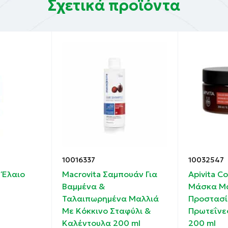
Σχετικά προϊόντα
ssinica Seed Oil, C15-19 Alkane, Glycerin, Brassicamido
, Cetearyl Alcohol, Olea Europaea (Olive) Fruit Oil*, Hydr
osmarinus Officinalis (Rosemary) Leaf* Extract, Hydrolyze
Arginine, Aqua/Water/Eau, Aspartic Acid, Tocopheryl Acet
Alpha-Glucan Oligosaccharide, Dehydroacetic Acid, Sucros
ate, Inositol, Sodium Benzoate, Citric Acid, Sodium Citra
monene, Coumarin.
ologique
sion = Rosemary water/Infusion de romarin
10016337
10032547
 Έλαιο
Macrovita Σαμπουάν Για
Apivita Co
Βαμμένα &
Μάσκα Μ
Ταλαιπωρημένα Μαλλιά
Προστασί
Με Κόκκινο Σταφύλι &
Πρωτεΐνε
Καλέντουλα 200 ml
200 ml