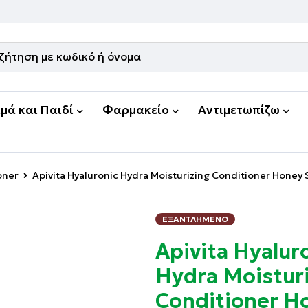
μά και Παιδί
Φαρμακείο
Αντιμετωπίζω
oner
Apivita Ηyaluronic Hydra Moisturizing Conditioner Honey 
ΕΞΑΝΤΛΗΜΈΝΟ
Apivita Ηyalur
Hydra Moistur
Conditioner H