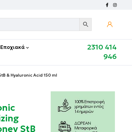
2310 414
Εποχιακά
946
StB & Hyaluronic Acid 150 ml
onic
izing
oney StB