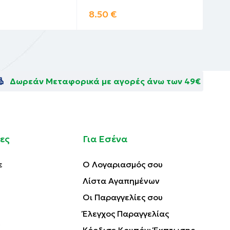
8.50
€
8.
Δωρεάν Μεταφορικά με αγορές άνω των 49€
ες
Για Εσένα
ε
Ο Λογαριασμός σου
Λίστα Αγαπημένων
Οι Παραγγελίες σου
Έλεγχος Παραγγελίας
Κέρδισε Κουπόνι Έκπτωσης