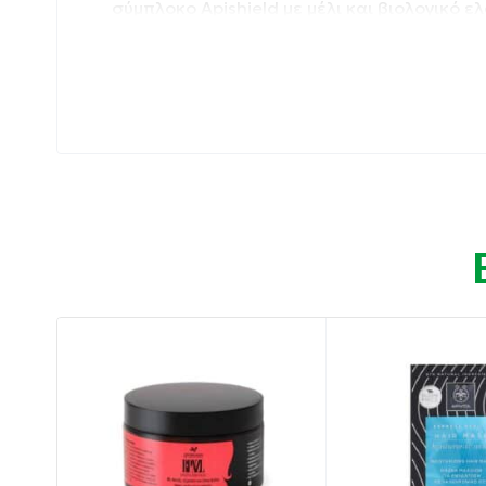
σύμπλοκο Apishield με μέλι και βιολογικό ε
Συσκευασία: 150 ml
Ιδιότητες:
Ενυδατώνει σε βάθος και μαλακώνει τα μαλλ
και υαλουρονικό οξύ χαμηλού μοριακού βάρ
Προλαμβάνει το σπάσιμο και την ψαλίδα, 
Αφήνει τα μαλλιά απαλά, δυνατά και όμορ
Οδηγίες χρήσης:
Μετά το λούσιμο, εφαρμόστε στα μήκη και τ