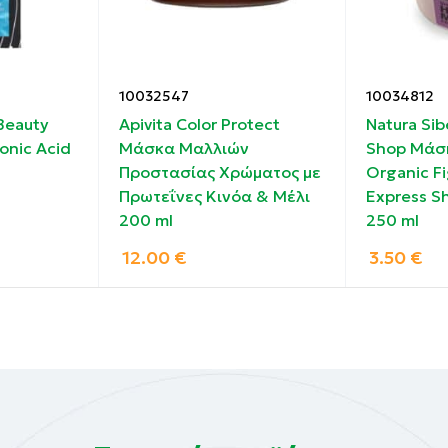
α εξωτερική χρήση.
ν Ενυδατική Μάσκα Μαλλιών μία ή δύο φορές την εβδομά
10032547
10034812
 Beauty
Apivita Color Protect
Natura Sib
ι τις άκρες των μαλλιών, αποφεύγοντας τις ρίζες, και ξε
onic Acid
Μάσκα Μαλλιών
Shop Μάσ
Προστασίας Χρώματος με
Organic F
Πρωτεΐνες Κινόα & Μέλι
Express S
ζεστό νερό, καθώς αυτό μπορεί να ερεθίσει το τριχωτό 
200 ml
250 ml
12.00
€
3.50
€
ε μια βούρτσα με φυσικές τρίχες).
τωσης περιέχει 96% συστατικά φυσικής προέλευσης σ