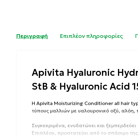
Περιγραφή
Επιπλέον πληροφορίες
Apivita Ηyaluronic Hyd
StB & Hyaluronic Acid 1
Η Apivita Moisturizing Conditioner all hair 
τύπους μαλλιών με υαλουρονικό οξύ, αλόη, 
Συγκεκριμένα, ενυδατώνει και ξεμπερδεύει 
Επιπλέον, προστατεύει από το σπάσιμο της 