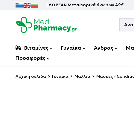
|
ΔΩΡΕΑΝ Μεταφορικά
άνω των 49€
Βιταμίνες
Γυναίκα
Άνδρας
Μα
Προσφορές
Αρχική σελίδα
Γυναίκα
Μαλλιά
Μάσκες - Conditi