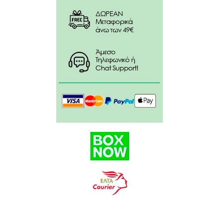
ακεσουλφάμη Κ, φυτικά έλαια και κερί μελισσών.
Χωρίς ζάχαρη