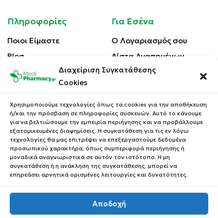
Πληροφορίες
Για Εσένα
Ποιοι Είμαστε
Ο Λογαριασμός σου
Blog
Λίστα Αγαπημένων
Διαχείριση Συγκατάθεσης
Επικοινωνία
Οι Παραγγελίες σου
Cookies
Έλεγχος Παραγγελίας
Όροι Χρήσης
Κέρδισε Κουπόνι
Χρησιμοποιούμε τεχνολογίες όπως τα cookies για την αποθήκευση
Έκπτωσης
ή/και την πρόσβαση σε πληροφορίες συσκευών. Αυτό το κάνουμε
Πολιτική Απορρήτου
για να βελτιώσουμε την εμπειρία περιήγησης και να προβάλλουμε
Τρόποι Αποστολής
εξατομικευμένες διαφημίσεις. Η συγκατάθεση για τις εν λόγω
τεχνολογίες θα μας επιτρέψει να επεξεργαστούμε δεδομένα
Τρόποι Πληρωμής
προσωπικού χαρακτήρα, όπως συμπεριφορά περιήγησης ή
μοναδικά αναγνωριστικά σε αυτόν τον ιστότοπο. Η μη
Επιστροφές Προϊόντων
συγκατάθεση ή η ανάκληση της συγκατάθεσης, μπορεί να
επηρεάσει αρνητικά ορισμένες λειτουργίες και δυνατότητες.
Αποδοχή