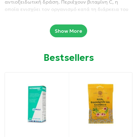
αντιοξειδωτική δράση. Περιέχουν βιταμίνη C, η
οποία ενισχύει τον οργανισμό κατά τη διάρκεια του
κρυολογήματος. Δεν περιέχονται χημικά συστατικά
που έχουν κατηγορηθεί για αρνητικές επιδράσεις
Show More
στην υγεία ή το περιβάλλον.
Συσκευασία: 45 gr
Bestsellers
Ιδιότητες:
Καταπολεμούν τον πονόλαιμο
Μαλακώνουν το λαιμό
Καταπραΰνουν το βήχα
Απελευθερώνουν την αναπνοή