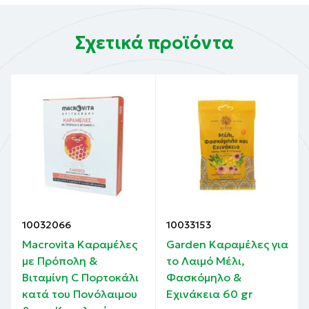
Σχετικά προϊόντα
10032066
10033153
Macrovita Καραμέλες
Garden Καραμέλες για
με Πρόπολη &
το Λαιμό Μέλι,
Βιταμίνη C Πορτοκάλι
Φασκόμηλο &
κατά του Πονόλαιμου
Εχινάκεια 60 gr