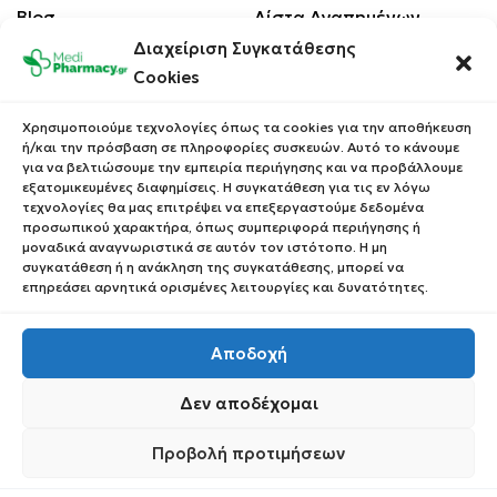
Blog
Λίστα Αγαπημένων
Διαχείριση Συγκατάθεσης
Επικοινωνία
Οι Παραγγελίες σου
Cookies
Έλεγχος Παραγγελίας
Όροι Χρήσης
Κέρδισε Κουπόνι
Χρησιμοποιούμε τεχνολογίες όπως τα cookies για την αποθήκευση
Έκπτωσης
ή/και την πρόσβαση σε πληροφορίες συσκευών. Αυτό το κάνουμε
Πολιτική Απορρήτου
για να βελτιώσουμε την εμπειρία περιήγησης και να προβάλλουμε
Τρόποι Αποστολής
εξατομικευμένες διαφημίσεις. Η συγκατάθεση για τις εν λόγω
τεχνολογίες θα μας επιτρέψει να επεξεργαστούμε δεδομένα
Τρόποι Πληρωμής
προσωπικού χαρακτήρα, όπως συμπεριφορά περιήγησης ή
μοναδικά αναγνωριστικά σε αυτόν τον ιστότοπο. Η μη
Επιστροφές Προϊόντων
συγκατάθεση ή η ανάκληση της συγκατάθεσης, μπορεί να
επηρεάσει αρνητικά ορισμένες λειτουργίες και δυνατότητες.
Αποδοχή
Copyright © 2023 Medipharmacy. All Rights Reserved
Δεν αποδέχομαι
Προβολή προτιμήσεων
0