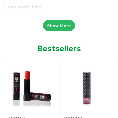
Συσκευασία: 10ml
Ιδιότητες:
Show More
Προστατεύει από τις επιθέσεις των καιρικών
συνθηκών.
Bestsellers
Ενυδατώνει την επιδερμίδα των χειλιών και της
μύτης.
Επανορθώνει την ξηρότητα και τα σκασίματα.
Ανακουφίζει την ερεθισμένη επιδερμίδα.
Οδηγίες χρήσης:
Μία απευθείας εφαρμογή του Lipbecalm πάνω στη