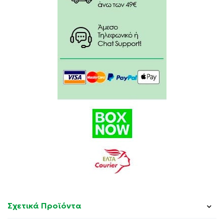
Με σύνθεση βασισμένη σε φυτικές ουσίες όπως:
Μελισσόχορτο.
Αμαμηλίδα.
Ηλίανθο.
Ινδικό κάλαμο.
Βούτυρο καριτέ.
Σχετικά Προϊόντα